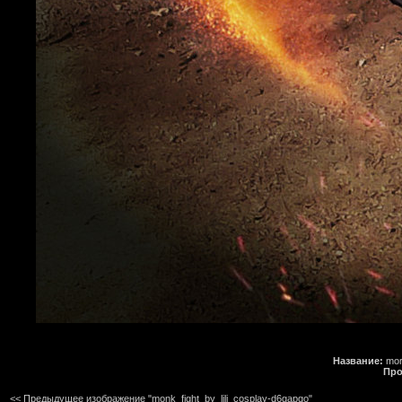
Название:
more
Про
<< Предыдущее изображение "monk_fight_by_lili_cosplay-d6gapqo"