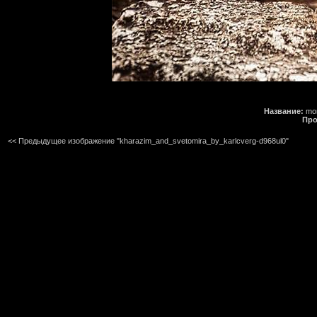
Название:
mon
Про
<< Предыдущее изображение "kharazim_and_svetomira_by_karlcverg-d968ul0"