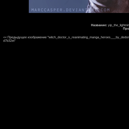
Название:
yip_the_light
Про
<< Предыдущее изображение "witch_doctor_s_reanimating_manga_heroes___by_dedor
d7b32et"