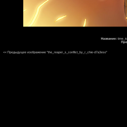
Название:
time_t
Про
<< Предыдущее изображение "the_reaper_s_conflict_by_r_chie-d7a3eso"