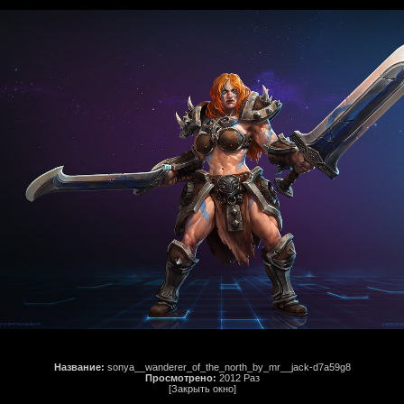
Название:
sonya__wanderer_of_the_north_by_mr__jack-d7a59g8
Просмотрено:
2012 Раз
[Закрыть окно]