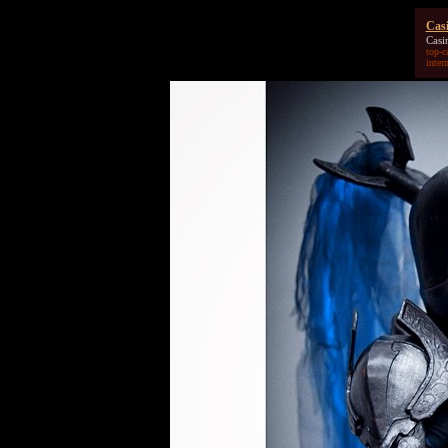
Casi
Casi
top-c
inter