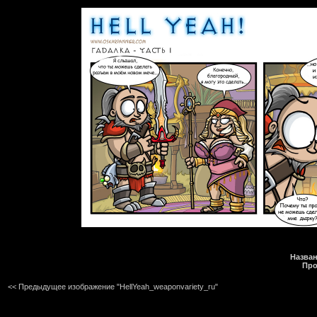
Назван
Про
<< Предыдущее изображение "HellYeah_weaponvariety_ru"