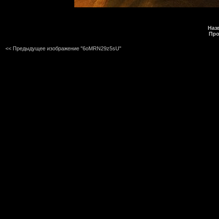
Наз
Про
<< Предыдущее изображение "6oMRN29z5sU"