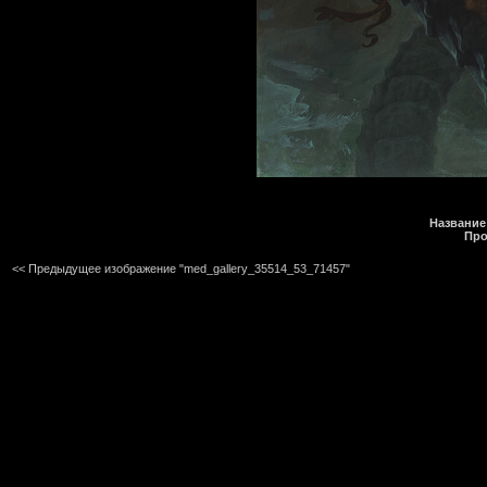
Название
Про
<< Предыдущее изображение "med_gallery_35514_53_71457"