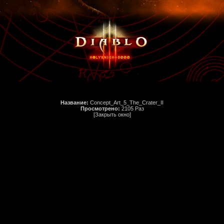
Название:
Concept_Art_5_The_Crater_II
Просмотрено:
2105 Раз
[Закрыть окно]