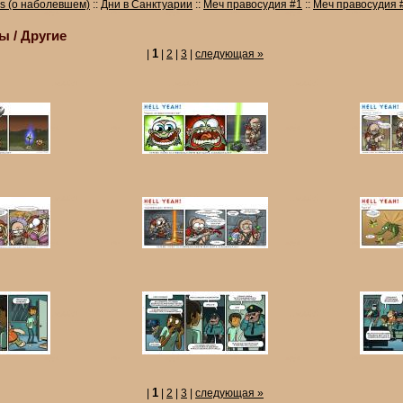
s (о наболевшем)
::
Дни в Санктуарии
::
Меч правосудия #1
::
Меч правосудия 
ы / Другие
1
|
|
2
|
3
|
следующая
»
1
|
|
2
|
3
|
следующая
»