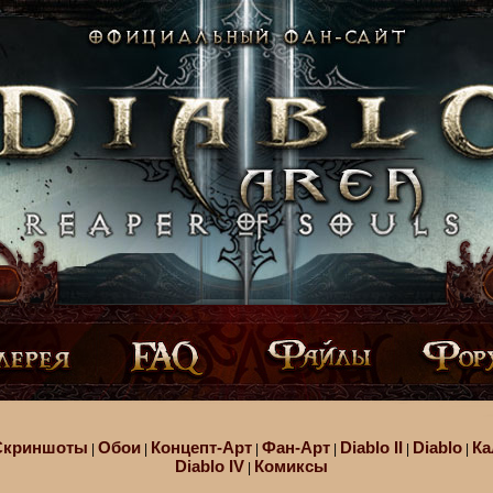
Скриншоты
Обои
Концепт-Арт
Фан-Арт
Diablo II
Diablo
Ка
|
|
|
|
|
|
Diablo IV
Комиксы
|