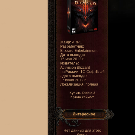
Жанр:
ARPG
Разработчик:
Blizzard Entertainment
Дата выхода:
15 мая 2012 г.
Издатель:
Activision Blizzard
- в России:
1С-СофтКлаб
- дата выхода:
7 июня 2012 г.
Локализация:
полная
Купить Diablo 3
прямо сейчас!
Интересное
Нет данных для этого
блока.