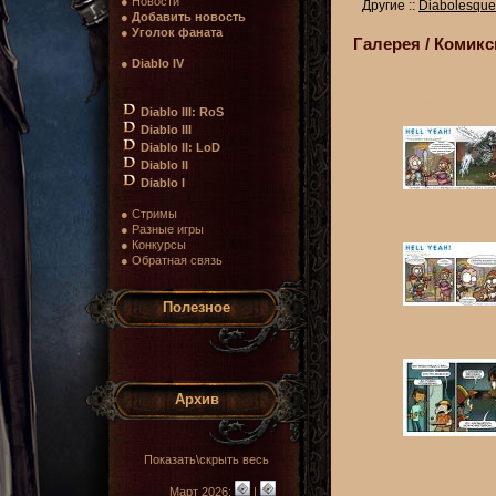
● Новости
Другие ::
Diabolesque
●
Добавить новость
●
Уголок фаната
Галерея / Комикс
●
Diablo IV
Diablo III: RoS
Diablo III
Diablo II: LoD
Diablo II
Diablo I
● Стримы
● Разные игры
● Конкурсы
● Обратная связь
Полезное
Архив
Показать\скрыть весь
Март 2026:
|