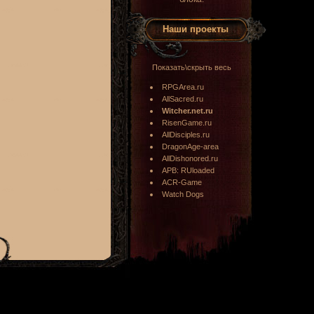
Наши проекты
Показать\скрыть весь
RPGArea.ru
AllSacred.ru
Witcher.net.ru
RisenGame.ru
AllDisciples.ru
DragonAge-area
AllDishonored.ru
APB: RUloaded
ACR-Game
Watch Dogs