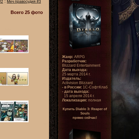
#2
::
Меч правосудия #3
Всего 25 фото
Жанр:
ARPG
Разработчик:
Blizzard Entertainment
Дата выхода:
25 марта 2014 г.
Издатель:
Activision Blizzard
- в России:
1С-СофтКлаб
- дата выхода:
15 апреля 2014 г.
Локализация:
полная
Купить Diablo 3: Reaper of
Souls
прямо сейчас!