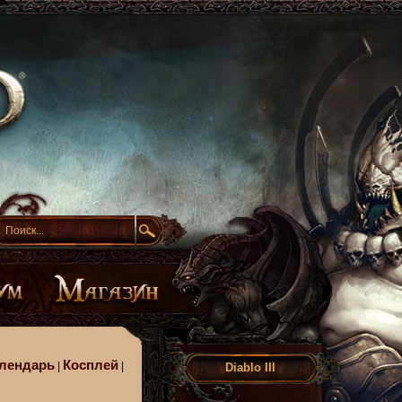
лендарь
Косплей
|
|
Diablo III