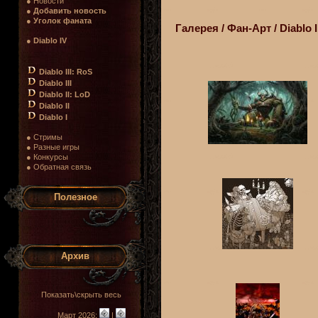
● Новости
●
Добавить новость
●
Уголок фаната
Галерея / Фан-Арт / Diablo I
●
Diablo IV
Diablo III: RoS
Diablo III
Diablo II: LoD
Diablo II
Diablo I
● Стримы
● Разные игры
● Конкурсы
● Обратная связь
Полезное
Архив
Показать\скрыть весь
Март 2026:
|