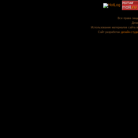
Все права защи
Диза
Использование материалов сайта в
Сайт разработан
дизайн-студ