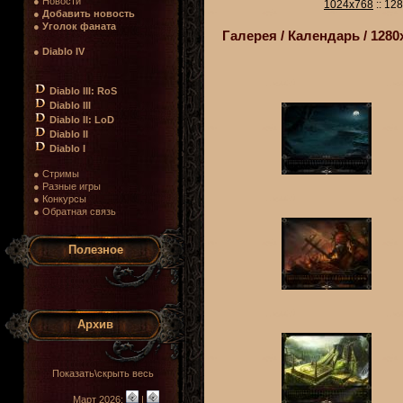
● Новости
1024x768
:: 12
●
Добавить новость
●
Уголок фаната
Галерея / Календарь / 1280
●
Diablo IV
Diablo III: RoS
Diablo III
Diablo II: LoD
Diablo II
Diablo I
● Стримы
● Разные игры
● Конкурсы
● Обратная связь
Полезное
Архив
Показать\скрыть весь
Март 2026:
|