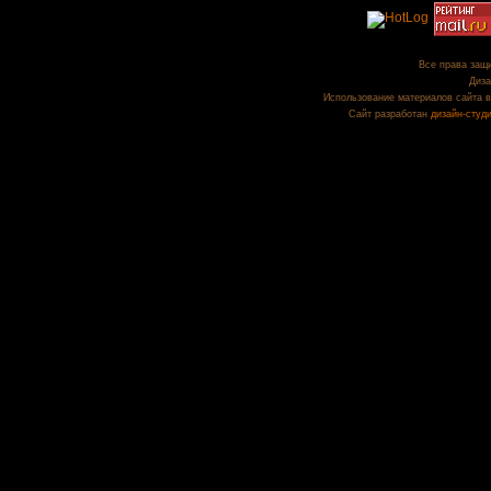
Все права защи
Диза
Использование материалов сайта в
Сайт разработан
дизайн-студ