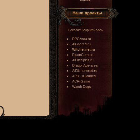
Наши проекты
Показать\скрыть весь
RPGArea.ru
AllSacred.ru
Witcher.net.ru
RisenGame.ru
AllDisciples.ru
DragonAge-area
AllDishonored.ru
APB: RUloaded
ACR-Game
Watch Dogs