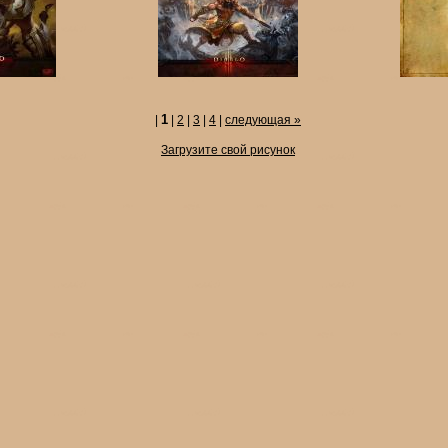
1
|
|
2
|
3
|
4
|
следующая
»
Загрузите свой рисунок