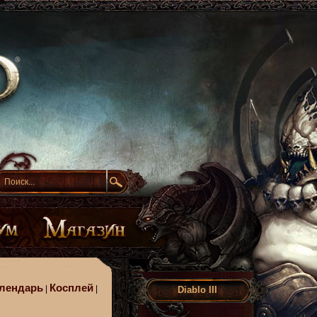
лендарь
Косплей
|
|
Diablo III