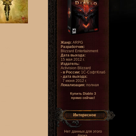
Жанр:
ARPG
Разработчик:
Blizzard Entertainment
Дата выхода:
15 мая 2012 г.
Издатель:
Activision Blizzard
- в России:
1С-СофтКлаб
- дата выхода:
7 июня 2012 г.
Локализация:
полная
Купить Diablo 3
прямо сейчас!
Интересное
Нет данных для этого
блока.