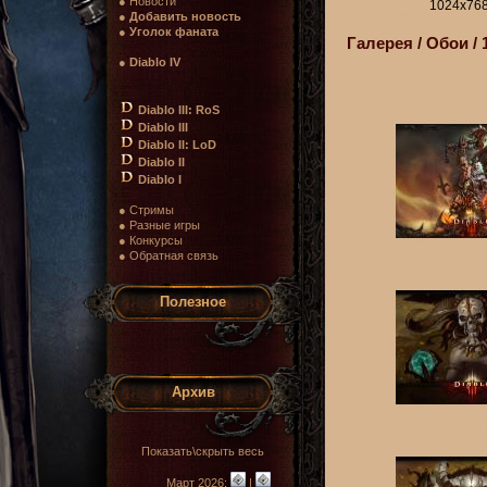
● Новости
1024x768
●
Добавить новость
●
Уголок фаната
Галерея / Обои / 
●
Diablo IV
Diablo III: RoS
Diablo III
Diablo II: LoD
Diablo II
Diablo I
● Стримы
● Разные игры
● Конкурсы
● Обратная связь
Полезное
Архив
Показать\скрыть весь
Март 2026:
|