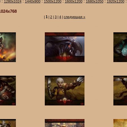
 ::
1280x1024
::
1440x900
::
1500x1200
::
1600x1200
::
1680x1050
::
1920x1200
:
1024x768
1
|
|
2
|
3
|
4
|
следующая
»