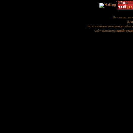
Все права защи
Диза
Использование материалов сайта в
Сайт разработан
дизайн-студ