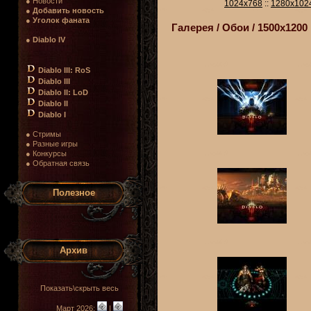
● Новости
1024x768
::
1280x102
●
Добавить новость
●
Уголок фаната
Галерея / Обои / 1500x1200
●
Diablo IV
Diablo III: RoS
Diablo III
Diablo II: LoD
Diablo II
Diablo I
● Стримы
● Разные игры
● Конкурсы
● Обратная связь
Полезное
Архив
Показать\скрыть весь
Март 2026:
|