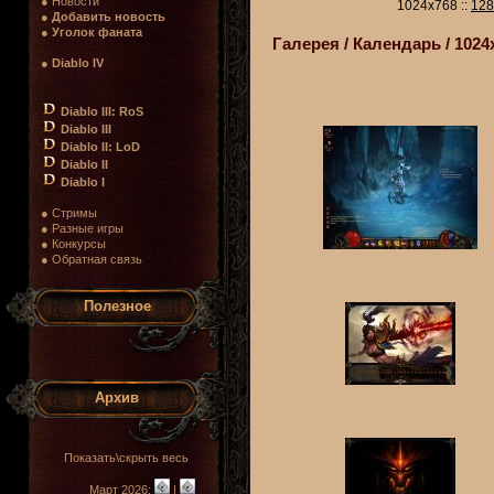
● Новости
1024x768 ::
128
●
Добавить новость
●
Уголок фаната
Галерея / Календарь / 1024
●
Diablo IV
Diablo III: RoS
Diablo III
Diablo II: LoD
Diablo II
Diablo I
● Стримы
● Разные игры
● Конкурсы
● Обратная связь
Полезное
Архив
Показать\скрыть весь
Март 2026:
|