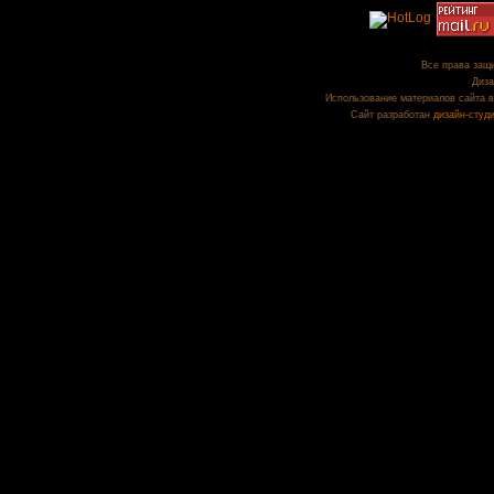
Все права защи
Диза
Использование материалов сайта в
Сайт разработан
дизайн-студ