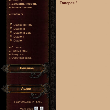
● Новости
Галерея /
●
Добавить новость
●
Уголок фаната
●
Diablo IV
Diablo III: RoS
Diablo III
Diablo II: LoD
Diablo II
Diablo I
● Стримы
● Разные игры
● Конкурсы
● Обратная связь
Полезное
Архив
Показать\скрыть весь
Март 2026:
|