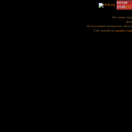
Все права защи
Диза
Использование материалов сайта в
Сайт разработан
дизайн-студ