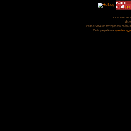
Все права защи
Диза
Использование материалов сайта в
Сайт разработан
дизайн-студ