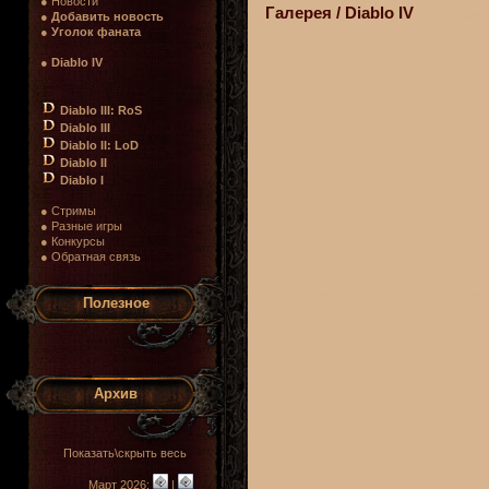
● Новости
Галерея / Diablo IV
●
Добавить новость
●
Уголок фаната
●
Diablo IV
Diablo III: RoS
Diablo III
Diablo II: LoD
Diablo II
Diablo I
● Стримы
● Разные игры
● Конкурсы
● Обратная связь
Полезное
Архив
Показать\скрыть весь
Март 2026:
|