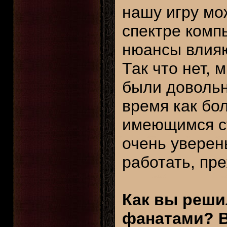
нашу игру мо
спектре комп
нюансы влия
Так что нет,
были довольн
время как бо
имеющимся с
очень уверен
работать, пр
Как вы реши
фанатами? В