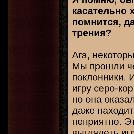
касательно х
помнится, д
трения?
Ага, некотор
Мы прошли че
поклонники. 
игру серо-ко
но она оказа
даже находит
неприятно. Э
выглядеть иг