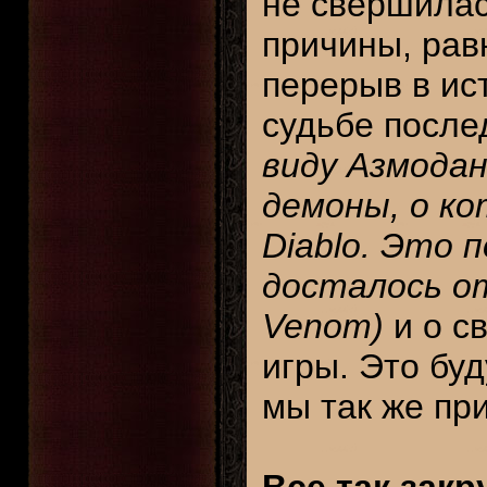
не свершилась
причины, рав
перерыв в ис
судьбе после
виду Азмодан 
демоны, о ко
Diablo. Это 
досталось от 
Venom)
и о с
игры. Это буд
мы так же при