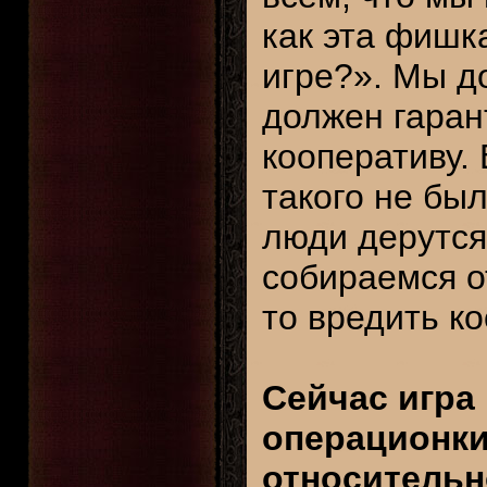
как эта фишк
игре?». Мы до
должен гаран
кооперативу. 
такого не был
люди дерутся
собираемся от
то вредить ко
Сейчас игра
операционки.
относительн