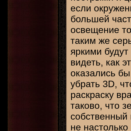
если окружени
большей част
освещение то
таким же сер
яркими будут
видеть, как э
оказались бы
убрать 3D, ч
раскраску вр
таково, что з
собственный 
не настолько