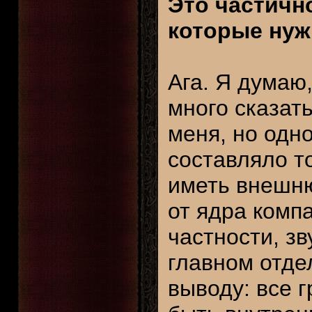
Это частичн
которые нуж
Ага. Я думаю,
много сказать
меня, но одн
составляло то
иметь внешню
от ядра комп
частности, зву
главном отдел
выводу: все 