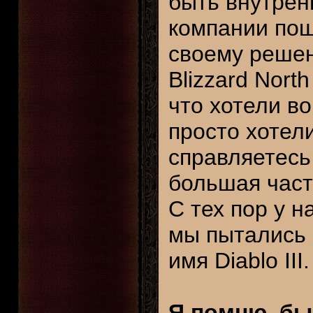
быть внутрен
компании пош
своему решен
Blizzard Nort
что хотели во
просто хотели
справляетесь 
большая част
С тех пор у н
мы пытались 
имя Diablo III.
Я помню, бы