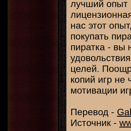
лучший опыт 
лицензионная
нас этот опыт
покупать пира
пиратка - вы
удовольствия
целей. Поощр
копий игр не
мотивации иг
Перевод -
Ga
Источник -
ww