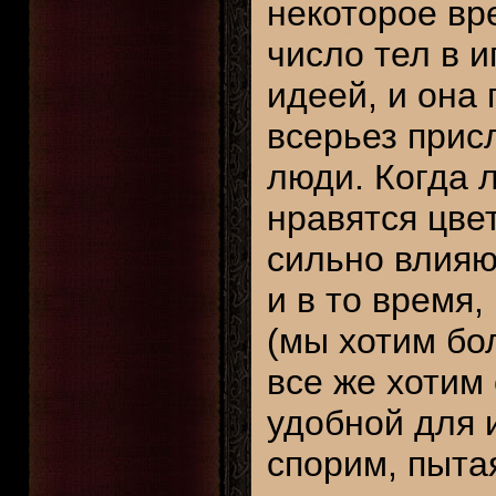
некоторое вр
число тел в и
идеей, и она 
всерьез прис
люди. Когда л
нравятся цвет
сильно влияю
и в то время,
(мы хотим бо
все же хотим
удобной для 
спорим, пыта