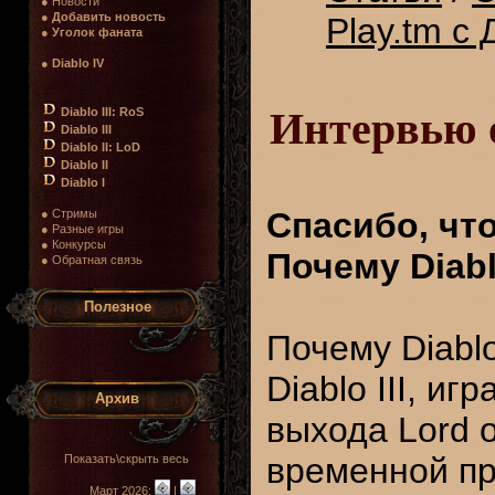
● Новости
●
Добавить новость
Play.tm с
●
Уголок фаната
●
Diablo IV
Интервью о
Diablo III: RoS
Diablo III
Diablo II: LoD
Diablo II
Diablo I
Спасибо, чт
● Стримы
● Разные игры
● Конкурсы
Почему Diabl
● Обратная связь
Полезное
Почему Diablo
Diablo III, и
Архив
выхода Lord o
временной про
Показать\скрыть весь
Март 2026:
|