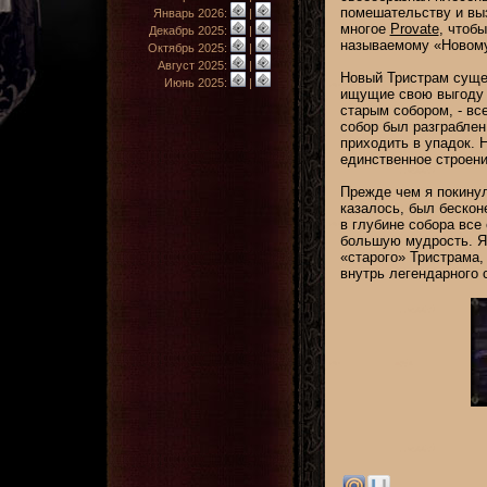
помешательству и вы
Январь 2026:
|
многое
Provate
, чтоб
Декабрь 2025:
|
называемому «Новому
Октябрь 2025:
|
Август 2025:
|
Новый Тристрам сущес
Июнь 2025:
|
ищущие свою выгоду о
старым собором, - вс
собор был разграблен
приходить в упадок. 
единственное строени
Прежде чем я покинул
казалось, был бескон
в глубине собора все
большую мудрость. Я 
«старого» Тристрама,
внутрь легендарного 