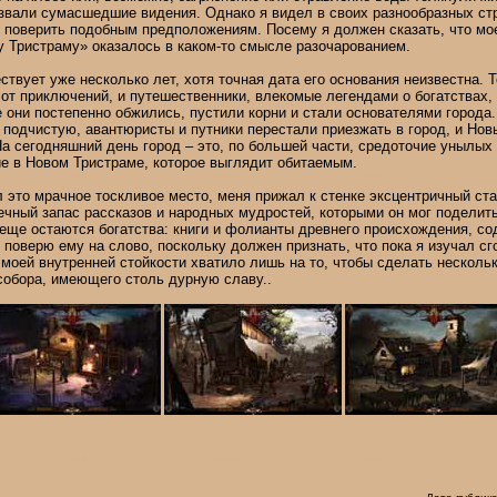
звали сумасшедшие видения. Однако я видел в своих разнообразных ст
ы поверить подобным предположениям. Посему я должен сказать, что мое
 Тристраму» оказалось в каком-то смысле разочарованием.
твует уже несколько лет, хотя точная дата его основания неизвестна. Т
т приключений, и путешественники, влекомые легендами о богатствах,
е они постепенно обжились, пустили корни и стали основателями города.
 подчистую, авантюристы и путники перестали приезжать в город, и Нов
На сегодняшний день город – это, по большей части, средоточие унылых 
е в Новом Тристраме, которое выглядит обитаемым.
 это мрачное тоскливое место, меня прижал к стенке эксцентричный стар
ечный запас рассказов и народных мудростей, которыми он мог поделить
 еще остаются богатства: книги и фолианты древнего происхождения, с
поверю ему на слово, поскольку должен признать, что пока я изучал с
 моей внутренней стойкости хватило лишь на то, чтобы сделать несколь
собора, имеющего столь дурную славу..