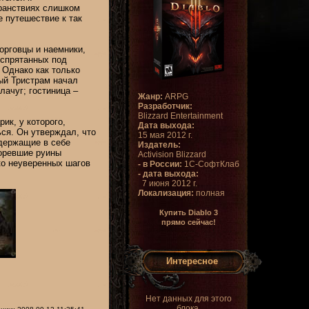
ранствиях слишком
 путешествие к так
орговцы и наемники,
 спрятанных под
 Однако как только
ый Тристрам начал
лачуг; гостиница –
Жанр:
ARPG
Разработчик:
Blizzard Entertainment
ик, у которого,
Дата выхода:
ся. Он утверждал, что
15 мая 2012 г.
одержащие в себе
Издатель:
горевшие руины
Activision Blizzard
ко неуверенных шагов
- в России:
1С-СофтКлаб
- дата выхода:
7 июня 2012 г.
Локализация:
полная
Купить Diablo 3
прямо сейчас!
Интересное
Нет данных для этого
блока.