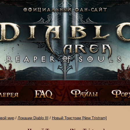
овой мир
/
Локации Diablo III
/
Новый Тристрам [New Tristram]