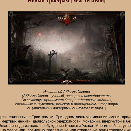
Новый Тристрам [New Tristram]
Из записей Абд Аль-Хазира
(Абд Аль-Хазир – ученый, историк и исследователь.
Он зачастую принимает беспрецедентные задания,
связанные с изучением, поиском и обобщением информации
об уникальных локациях и обитателях мира..)
рии, связанные с Тристрамом. При одном лишь упоминании имени город
 мертвых нежити, дьявольской одержимости, монархии, ввергнутой в без
шая легенда из всех: пробуждение Владыки Ужаса. Многие сейчас утве
 на хлебе или, возможно, загрязнение или отравление воды толкнули жи