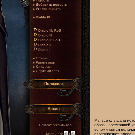
● Новости
●
Добавить новость
●
Уголок фаната
●
Diablo IV
Diablo III: RoS
Diablo III
Diablo II: LoD
Diablo II
Diablo I
● Стримы
● Разные игры
● Конкурсы
● Обратная связь
Полезное
Архив
Мы все слышали исто
образы восставшей из
Показать\скрыть весь
вспоминается величай
своеобразная плесень
Март 2026:
|