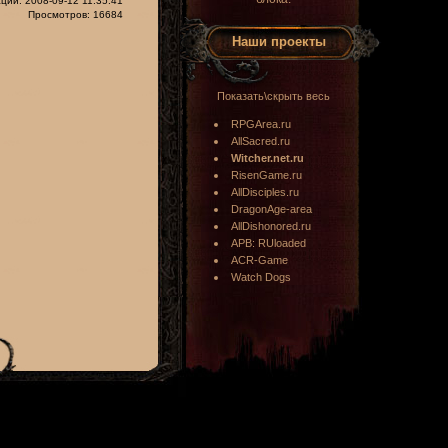
ции: 2008-09-12 11:35:41
Просмотров: 16684
Наши проекты
Показать\скрыть весь
RPGArea.ru
AllSacred.ru
Witcher.net.ru
RisenGame.ru
AllDisciples.ru
DragonAge-area
AllDishonored.ru
APB: RUloaded
ACR-Game
Watch Dogs