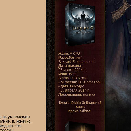
Жанр:
ARPG
Разработчик:
Blizzard Entertainment
Дата выхода:
25 марта 2014 г.
Издатель:
Activision Blizzard
- в России:
1С-СофтКлаб
- дата выхода:
15 апреля 2014 г.
Локализация:
полная
Купить Diablo 3: Reaper of
Souls
прямо сейчас!
а на ум приходят
умие, и, конечно,
рждают, что
телей к