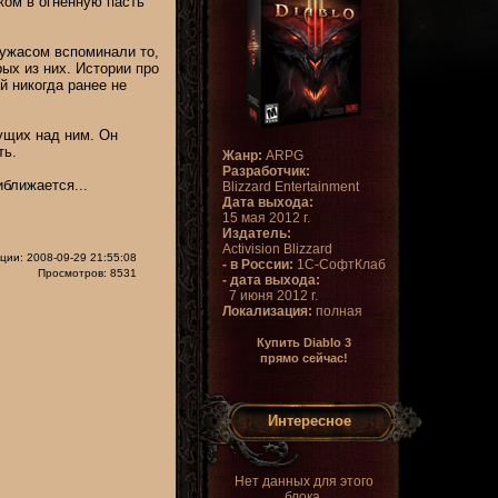
ком в огненную пасть
 ужасом вспоминали то,
ых из них. Истории про
й никогда ранее не
ущих над ним. Он
ть.
Жанр:
ARPG
Разработчик:
иближается...
Blizzard Entertainment
Дата выхода:
15 мая 2012 г.
Издатель:
Activision Blizzard
ции: 2008-09-29 21:55:08
- в России:
1С-СофтКлаб
Просмотров: 8531
- дата выхода:
7 июня 2012 г.
Локализация:
полная
Купить Diablo 3
прямо сейчас!
Интересное
Нет данных для этого
блока.