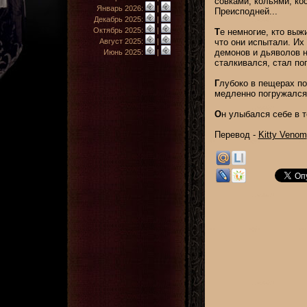
совками, кольями, ко
Январь 2026:
|
Преисподней...
Декабрь 2025:
|
Октябрь 2025:
|
Т
е немногие, кто выж
Август 2025:
|
что они испытали. Их
демонов и дьяволов н
Июнь 2025:
|
сталкивался, стал по
Г
лубоко в пещерах п
медленно погружался 
О
н улыбался себе в т
Перевод -
Kitty Venom