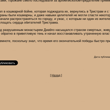
сами, горожане смело последовали за архиепископом-предателем прями
ил в кошмарной бойне, которая поджидала их, вернулись в Тристрам и с
 раны были кошмарны, и даже навыки целителей не могли спасти некотор
ачали распространяться по городу, и ужас, с которым ни один из жителе
глощать сердца обитателей Тристрама.
од разрушенным монастырем Диабло насыщался страхом смертных, жив
обратно в приветливую тень и начал восстанавливать утраченную влас
емноте, поскольку знал, что время его окончательной победы быстро пр
Дата публика
[
Назад
]