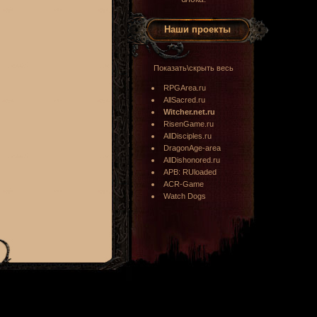
Наши проекты
Показать\скрыть весь
RPGArea.ru
AllSacred.ru
Witcher.net.ru
RisenGame.ru
AllDisciples.ru
DragonAge-area
AllDishonored.ru
APB: RUloaded
ACR-Game
Watch Dogs