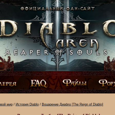
овой мир
/
История Diablo
/
Воцарение Диабло [The Reign of Diablo]