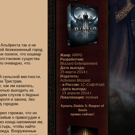
Альбрехта так и не
ой безжизненный город
ни поняли, что кошмар
Жанр:
ARPG
толстокожие существа
Разработчик:
ло очевидно, что
Blizzard Entertainment
Дата выхода:
25 марта 2014 г.
Издатель:
й сельской местности,
Activision Blizzard
и Тристрам,
- в России:
1С-СофтКлаб
, как им казалось,
- дата выхода:
ночью выходить из
15 апреля 2014 г.
ищем слухов о бедных
Локализация:
полная
оля и закона, без
д городом.
Купить Diablo 3: Reaper of
Souls
рил горожан, что он
прямо сейчас!
забыв о правосудии и
ез конца напоминая им,
стырь, чтобы найти
дежда. Вооруженные