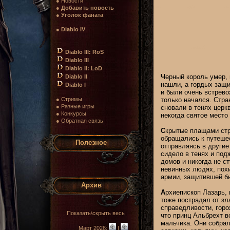
● Новости
●
Добавить новость
●
Уголок фаната
●
Diablo IV
Diablo III: RoS
Diablo III
Diablo II: LoD
Ч
ерный король умер, 
Diablo II
нашли, а гордых защи
Diablo I
и были очень встрево
● Стримы
только начался. Стра
● Разные игры
сновали в тенях церк
● Конкурсы
некогда святое место
● Обратная связь
С
крытые плащами стра
обращались к путеше
Полезное
отправляясь в другие 
сидело в тенях и под
домов и никогда не с
невинных людях, пох
армии, защитившей бы
Архив
А
рхиепископ Лазарь, 
тоже пострадал от зл
справедливости, горо
Показать\скрыть весь
что принц Альбрехт в
мальчика. Они собра
Март 2026:
|