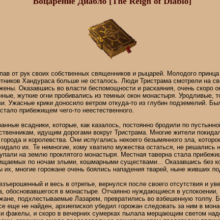
Воцарение Диабло [The Reign of Diablo]
пав от рук своих собственных священников и рыцарей. Молодого принца 
тников Хандураса больше не осталось. Люди Тристрама смотрели на св
жены. Оказавшись во власти беспомощности и раскаяния, очень скоро о
нные, жуткие огни пробивались из темных окон монастыря. Уродливые, 
ви. Ужасные крики доносило ветром откуда-то из глубин подземелий. Бы
 стало прибежищем чего-то неестественного.
нные всадники, которые, как казалось, постоянно бродили по пустынно
ственникам, идущим дорогами вокруг Тристрама. Многие жители покидал
города и королевства. Они испугались некоего безымянного зла, которое
жидало их. Те немногие, кому хватило мужества остаться, не решались 
тупали на землю проклятого монастыря. Местная таверна стала прибеж
ищаемых по ночам злыми, кошмарными существами... Оказавшись без кор
 их, многие горожане очень боялись нападения тварей, ныне живших по
взъерошенный и весь в отрепье, вернулся после своего отсутствия и уве
а, обосновавшегося в монастыре. Отчаянно нуждающиеся в успокоении, 
жане, подхлестываемые Лазарем, превратились во взбешенную толпу. Б
се еще не найден, архиепископ убедил горожан следовать за ним в мона
ли факелы, и скоро в вечерних сумерках пылала мерцающим светом на