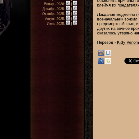
объяснить причины те
Январь 2026:
|
клеймя их предателям
Декабрь 2025:
|
Октябрь 2025:
|
Л
акданан медленно п
Август 2025:
|
военачальник вонзил 
предсмертный крик, и
Июнь 2025:
|
других на вечное про
оказалось утеряно нав
Перевод -
Kitty Venom