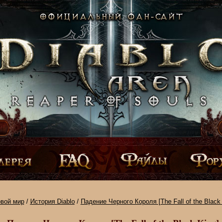
овой мир
/
История Diablo
/
Падение Черного Короля [The Fall of the Black 