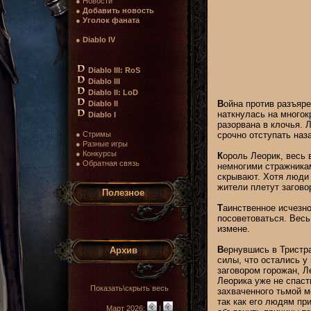
● Новости
●
Добавить новость
●
Уголок фаната
●
Diablo IV
Diablo III: RoS
Diablo III
Diablo II: LoD
В
ойна против разъяр
Diablo II
наткнулась на многок
Diablo I
разорвана в клочья. 
● Стримы
срочно отступать наз
● Разные игры
● Конкурсы
К
ороль Леорик, весь 
● Обратная связь
немногими стражникам
скрывают. Хотя люди 
жители плетут заговор
Полезное
Т
аинственное исчезно
посоветоваться. Весь
измене.
В
ернувшись в Тристра
Архив
силы, что остались у
заговором горожан, Л
Леорика уже не спас
Показать\скрыть весь
захваченного тьмой м
так как его людям пр
Март 2026:
|