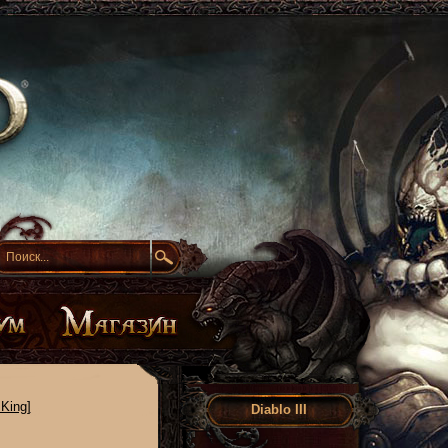
King]
Diablo III