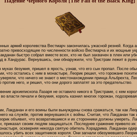
Падение Черного Короля [The Fall of the Black King]
енных армий королевства Вестмарч закончилась ужасной резней. Когда 
ратно превосходящее по численности войско Вестмарча и их мощные ук
Лакданан быстро собрал вместе всех, кто не был захвачен в плен или уб
ад в Хандурас. Вернувшись, они обнаружили, что Тристрам лежит в руин
в муках безумия, пришел в ярость, узнав, что его сын пропал. После об
и, что остались с ним в монастыре, Леорик решил, что горожане похитил
уверяли, что ничего не знают о местонахождении принца Альбрехта, Лео
 против него, и решил, что они дорого заплатят за это предательство.
вение архиепископа Лазаря не оставило никого в Тристраме, с кем коро
 во власти печали и безумия, король казнил многих горожан, подозревая
м, Лакданан и его воины были вынуждены снова сражаться, так как Лео
 него на службе, против вернувшихся с войны. Считая, что Лакданан так 
еорик объявил, что возвратившиеся и их сторонники должны умереть. Ла
ти, приказал своим людям защищаться. Последнее сражение привело их 
онастыря, оскверняя некогда святую обитель Хорадрима. Лакданан одер
ишлось убить всех защитников короля. Они загнали обезумевшего Леорик