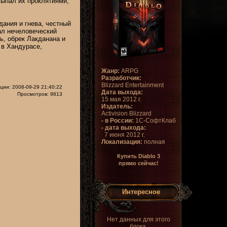
сыпал их проклятиями,
ания и гнева, честный
ал нечеловеческий
ь, обрек Лакданана и
 в Хандурасе,
Жанр:
ARPG
Разработчик:
Blizzard Entertainment
ции: 2008-09-29 21:40:22
Дата выхода:
Просмотров: 9813
15 мая 2012 г.
Издатель:
Activision Blizzard
- в России:
1С-СофтКлаб
- дата выхода:
7 июня 2012 г.
Локализация:
полная
Купить Diablo 3
прямо сейчас!
Интересное
Нет данных для этого
блока.