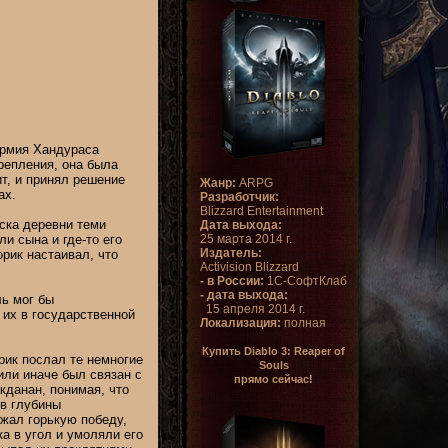
армия Хандураса
репления, она была
ит, и принял решение
Жанр:
ARPG
ах.
Разработчик:
Blizzard Entertainment
ыска деревни теми
Дата выхода:
25 марта 2014 г.
и сына и где-то его
Издатель:
рик настаивал, что
Activision Blizzard
- в России:
1С-СофтКлаб
- дата выхода:
ль мог бы
15 апреля 2014 г.
 их в государственной
Локализация:
полная
Купить Diablo 3: Reaper of
рик послал те немногие
Souls
или иначе был связан с
прямо сейчас!
кданан, понимая, что
в глубины
жал горькую победу,
а в угол и умоляли его