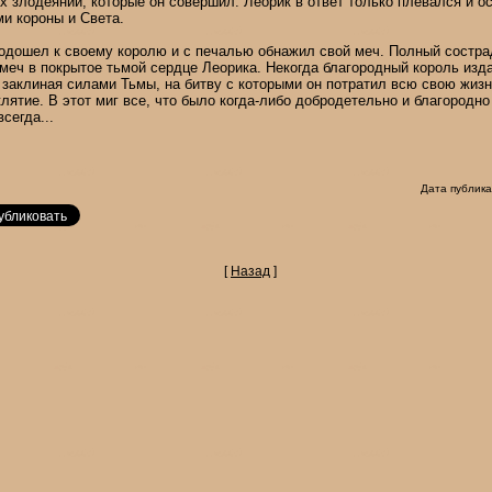
х злодеяний, которые он совершил. Леорик в ответ только плевался и о
и короны и Света.
одошел к своему королю и с печалью обнажил свой меч. Полный сострад
меч в покрытое тьмой сердце Леорика. Некогда благородный король изд
 заклиная силами Тьмы, на битву с которыми он потратил всю свою жизн
клятие. В этот миг все, что было когда-либо добродетельно и благородно
сегда...
Дата публика
[
Назад
]