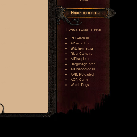
Наши проекты
Показать\скрыть весь
RPGArea.ru
AllSacred.ru
Witcher.net.ru
RisenGame.ru
AllDisciples.ru
DragonAge-area
AllDishonored.ru
APB: RUloaded
ACR-Game
Watch Dogs