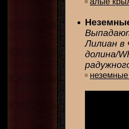
алые кры
Неземны
Выпадают
Лилиан в 
долина/Wh
радужного
неземные