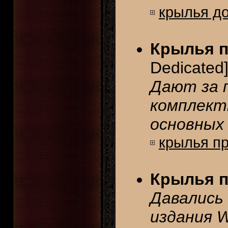
крылья д
Крылья п
Dedicated
Дают за 
комплект
основных 
крылья п
Крылья п
Давались 
издания Wo