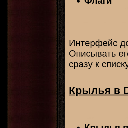
Флаги
Интерфейс до
Описывать ег
сразу к списк
Крылья в D
Крылья 