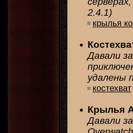
серверах,
2.4.1)
крылья к
Костехва
Давали з
приключен
удалены п
костехват
Крылья А
Давали за
Overwatc