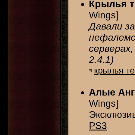
Крылья т
Wings]
Давали з
нефалемс
серверах,
2.4.1)
крылья т
Алые Анг
Wings]
Эксклюзи
PS3