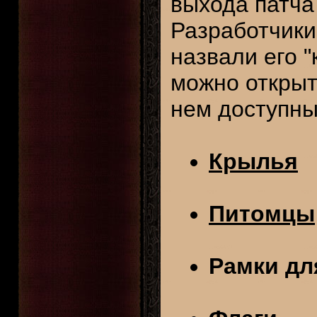
выхода патча 
Разработчики
назвали его 
можно открыт
нем доступны
Крылья
Питомцы
Рамки дл