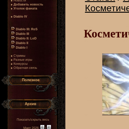
● Новости
●
Добавить новость
Косметиче
●
Уголок фаната
●
Diablo IV
Космети
Diablo III: RoS
Diablo III
Diablo II: LoD
Diablo II
Diablo I
● Стримы
● Разные игры
● Конкурсы
● Обратная связь
Полезное
Архив
Показать\скрыть весь
Март 2026:
|