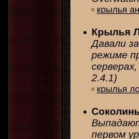
крылья ан
Крылья Л
Давали з
режиме п
серверах,
2.4.1)
крылья ло
Соколин
Выпадают
первом у