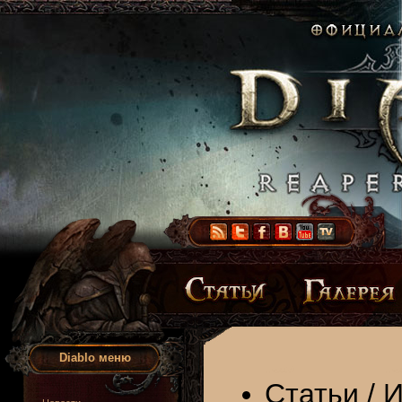
Diablo меню
Статьи
/
И