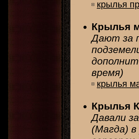
крылья п
Крылья м
Дают за 
подземели
дополнит
время)
крылья м
Крылья К
Давали з
(Магда) в