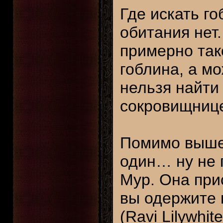
Где искать г
обитания нет
примерно тако
гоблина, а м
нельзя найти
сокровищнице
Помимо выше
один… ну не 
Мур. Она прис
вы одержите 
(Ravi Lilywhi