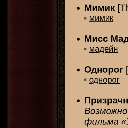
Мимик
[T
мимик
Мисс Ма
мадейн
Однорог
однорог
Призрачн
Возможно
фильма «