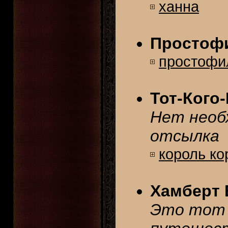
ханна
Простоф
простофи
Тот-Кого
Нет необ
отсылка
король ко
Хамберт 
Это тот 