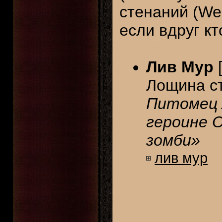
стенаний (Wee
если вдруг кт
Лив Мур
[
Лощина ст
Питомец 
героине О
зомби»
лив мур