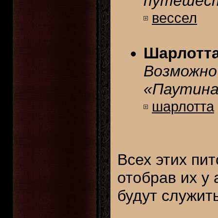
путешест
вессел
Шарлотт
Возможно
«Паутин
шарлотта
Всех этих пи
отобрав их у 
будут служит