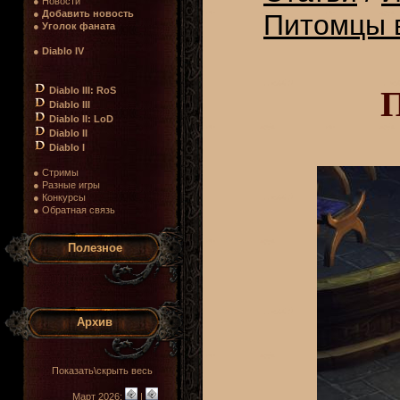
● Новости
●
Добавить новость
Питомцы в
●
Уголок фаната
●
Diablo IV
П
Diablo III: RoS
Diablo III
Diablo II: LoD
Diablo II
Diablo I
● Стримы
● Разные игры
● Конкурсы
● Обратная связь
Полезное
Архив
Показать\скрыть весь
Март 2026:
|