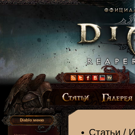
Diablo меню
Статьи
/
И