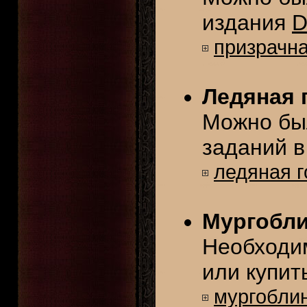
издания
D
призрачна
Ледяная 
Можно бы
заданий 
ледяная г
Мургобл
Необходим
или купит
мургобли