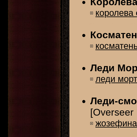
Королева
королева 
Космате
косматен
Леди Мор
леди мор
Леди-см
[Overseer
жозефина