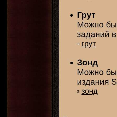
Грут
Можно бы
заданий 
грут
Зонд
Можно был
издания St
зонд