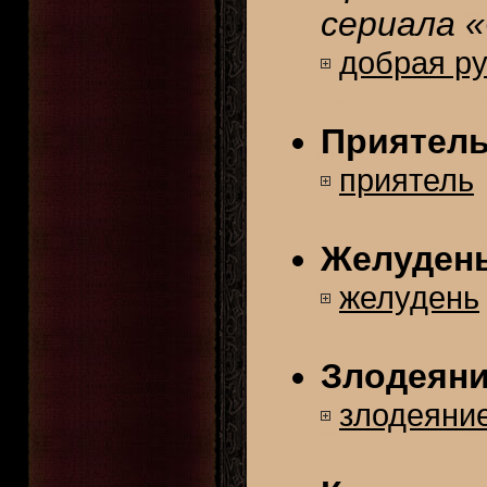
сериала 
добрая р
Приятел
приятель
Желуден
желудень
Злодеян
злодеяни