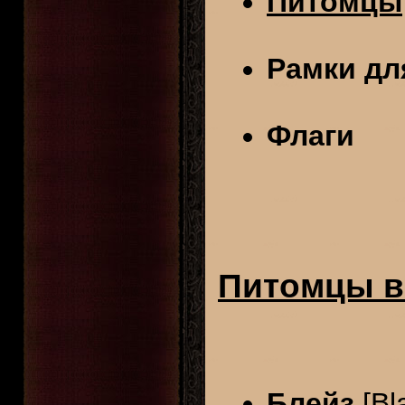
Питомцы
Рамки дл
Флаги
Питомцы в 
Блейз
[Bl