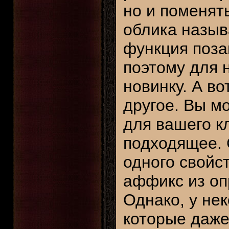
но и поменят
облика назы
функция позаи
поэтому для 
новинку. А во
другое. Вы м
для вашего к
подходящее. 
одного свойст
аффикс из оп
Однако, у не
которые даже