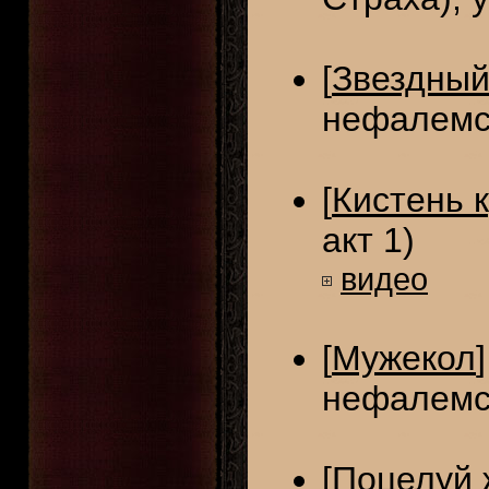
[
Звездны
нефалемс
[
Кистень 
акт 1)
видео
[
Мужекол
нефалемс
[
Поцелуй 