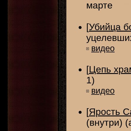
марте
[
Убийца б
уцелевших
видео
[
Цепь хра
1)
видео
[
Ярость С
(внутри) (