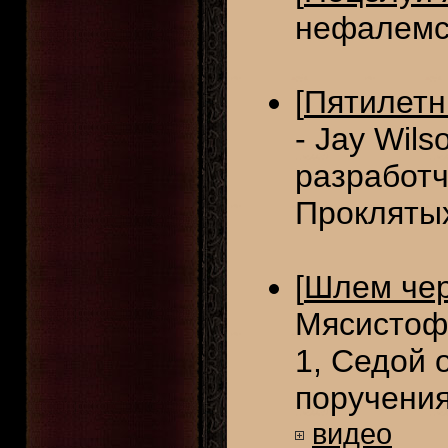
нефалемс
[
Пятилетн
- Jay Wil
разработч
Проклятых
[
Шлем чер
Мясистоф
1, Седой о
поручения
видео