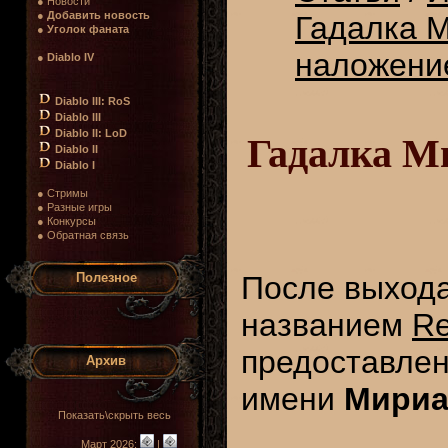
● Новости
●
Добавить новость
Гадалка 
●
Уголок фаната
наложени
●
Diablo IV
Diablo III: RoS
Diablo III
Diablo II: LoD
Гадалка М
Diablo II
Diablo I
● Стримы
● Разные игры
● Конкурсы
● Обратная связь
Полезное
После выход
названием
Re
предоставлен
Архив
имени
Мириа
Показать\скрыть весь
Март 2026:
|