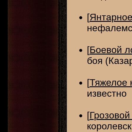
[
Янтарное
нефалемс
[
Боевой л
боя (Каза
[
Тяжелое 
известно
[
Грозовой
королевск