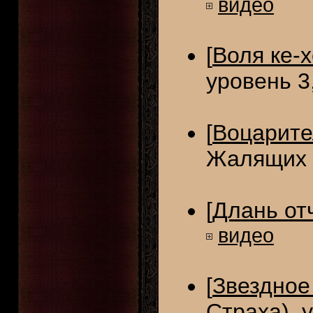
видео
[
Воля ке-
уровень 3,
[
Воцарите
Жалящих В
[
Длань от
видео
[
Звездное
Страха), 