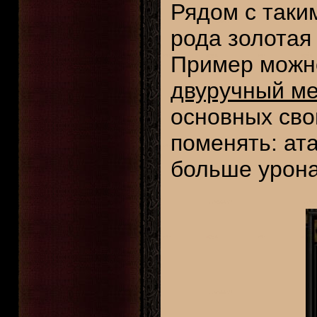
Рядом с таки
рода золотая
Пример можн
двуручный м
основных сво
поменять: ат
больше урона