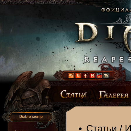
Diablo меню
Статьи
/
И