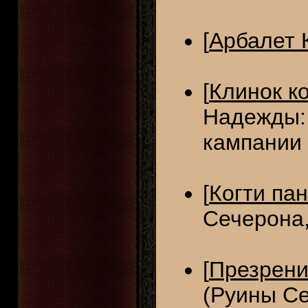
[
Арбалет 
[
Клинок к
Надежды: 
кампании
[
Когти па
Сечерона,
[
Презрени
(Руины Се