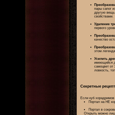
Преобразова
пары сапог и
другую вещь 
свойствами.
Удаление тр
первого уров
Преобразова
качество ост
Преобразова
этом легенда
Усилить дре
имеющийся д
самоцвет от 
ловкость, то
Секретные рецепт
Если куб хорадримов 
Портал на НЕ ко
Портал в сокров
Открыть можно лишь