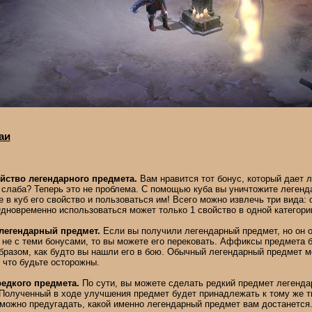
аи
йство легендарного предмета.
Вам нравится тот бонус, который дает л
слаба? Теперь это не проблема. С помощью куба вы уничтожите легенд
е в куб его свойство и пользоваться им! Всего можно извлечь три вида: 
дновременно использоваться может только 1 свойство в одной категори
легендарный предмет.
Если вы получили легендарный предмет, но он о
 не с теми бонусами, то вы можете его перековать. Аффиксы предмета 
разом, как будто вы нашли его в бою. Обычный легендарный предмет м
к что будьте осторожны.
едкого предмета.
По сути, вы можете сделать редкий предмет легенд
Полученный в ходе улучшения предмет будет принадлежать к тому же ти
можно предугадать, какой именно легендарный предмет вам достанется