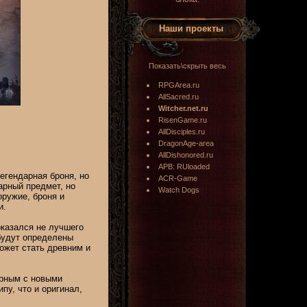
Наши проекты
Показать\скрыть весь
RPGArea.ru
AllSacred.ru
Witcher.net.ru
RisenGame.ru
AllDisciples.ru
DragonAge-area
AllDishonored.ru
APB: RUloaded
егендарная броня, но
ACR-Game
арный предмет, но
Watch Dogs
оружие, броня и
и.
казался не лучшего
будут определены
ожет стать древним и
арным с новыми
пу, что и оригинал,
.