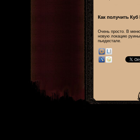
Как получить Куб
Очень просто. В меню
новую локацию руины 
пьедестале.