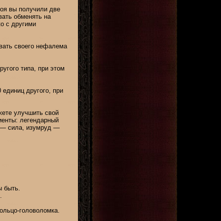
оя вы получили две
вать обменять на
о с другими
вать своего нефалема
угого типа, при этом
 единиц другого, при
жете улучшить свой
иенты: легендарный
н — сила, изумруд —
ы быть.
.
кольцо-головоломка.