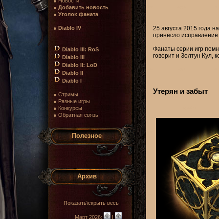
● Новости
●
Добавить новость
●
Уголок фаната
●
Diablo IV
25 августа 2015 года н
принесло исправление 
Фанаты серии игр пом
Diablo III: RoS
говорит и Золтун Кул,
Diablo III
Diablo II: LoD
Diablo II
Diablo I
Утерян и забыт
● Стримы
● Разные игры
● Конкурсы
● Обратная связь
Полезное
Архив
Показать\скрыть весь
Март 2026:
|