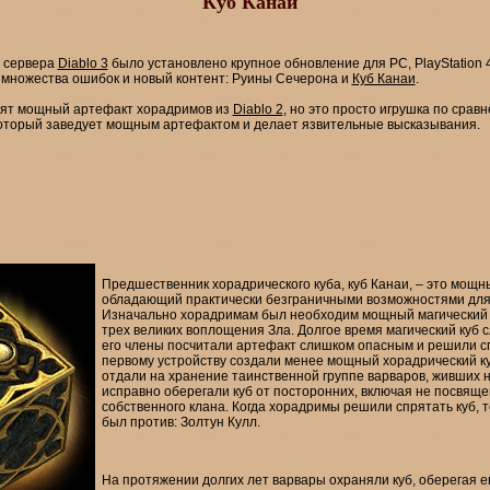
Куб Канаи
а сервера
Diablo 3
было установлено крупное обновление для PC, PlayStation 
множества ошибок и новый контент: Руины Сечерона и
Куб Канаи
.
нят мощный артефакт хорадримов из
Diablo 2
, но это просто игрушка по срав
 который заведует мощным артефактом и делает язвительные высказывания.
Предшественник хорадрического куба, куб Канаи, – это мощн
обладающий практически безграничными возможностями для
Изначально хорадримам был необходим мощный магический 
трех великих воплощения Зла. Долгое время магический куб с
его члены посчитали артефакт слишком опасным и решили сп
первому устройству создали менее мощный хорадрический к
отдали на хранение таинственной группе варваров, живших н
исправно оберегали куб от посторонних, включая не посвяще
собственного клана. Когда хорадримы решили спрятать куб, 
был против: Золтун Кулл.
На протяжении долгих лет варвары охраняли куб, оберегая 