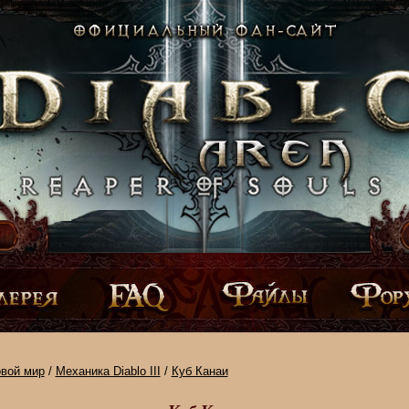
овой мир
/
Механика Diablo III
/
Куб Канаи