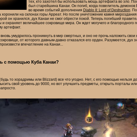
тех, кто захотел бы использовать мощь артефакта во зло. П
был старейшина Канаи. Он погиб, когда повелитель демонов
во время событий дополнения
Diablo II: Lord of Destruction
. П
да хоронили на склонах горы Арреат. Но после уничтожение камня мироздания
рой он хранился, дух Канаи не смог обрести покой. Теперь погибший правите
ы и охраняет величайшее сокровище мира. Он ждет могучего и благородного г
у артефакт.
 вновь умудрилось проникнуть в мир смертных, и оно не прочь наложить сво
сокровище, от которого давным-давно отказался его орден. Разумеется, дух 
произвести впечатление на Канаи...
ь с помощью Куба Канаи?
будь то хорадримы или Blizzard) все что угодно. Нет, с его помощью нельзя 
ысить свой уровень до 9000, но вот улучшить предметы, открыть порталы ил
запросто.