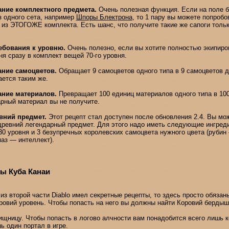
ние комплектного предмета.
Очень полезная функция. Если на поле б
з одного сета, например
Шпоры Блектрона
, то 1 пару вы можете попробо
из ЭТОГОЖЕ комплекта. Есть шанс, что получите такие же сапоги тольк
ебования к уровню.
Очень полезно, если вы хотите полностью экипиро
ня сразу в комплект вещей 70-го уровня.
ние самоцветов.
Обращает 9 самоцветов одного типа в 9 самоцветов др
ается таким же.
ние материалов.
Превращает 100 единиц материалов одного типа в 100
рный материал вы не получите.
вний предмет.
Этот рецепт стал доступен после обновления 2.4. Вы мо
ревний легендарный предмет. Для этого надо иметь следующие ингред
30 уровня и 3 безупречных королевских самоцвета нужного цвета (руби
паз — интеллект).
ы Куба Канаи
из второй части Diablo имел секретные рецепты, то здесь просто обязан
ровий уровень. Чтобы попасть на него вы должны найти Коровий бердыш
ищницу. Чтобы попасть в логово алчности вам понадобится всего лишь 
 один портал в игре.