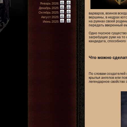
Январь 2026:
|
Декабрь 2025:
|
Октябрь 2025:
|
варваров, воинов всег
вершины, в недрах кото
Август 2025:
|
на руинах своей родин
Июнь 2025:
|
передать вверенный ем
Одно гнусное существо
загребущие руки на то 
кандидата, способного 
Что можно сделат
По словам создателей (
крылья ангелов или пов
легендарное свойство 