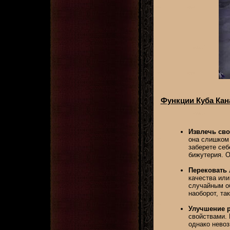
Функции Куба Кан
Извлечь сво
она слишком 
заберете себ
бижутерия. О
Перековать 
качества или
случайным об
наоборот, та
Улучшение р
свойствами. 
однако невоз