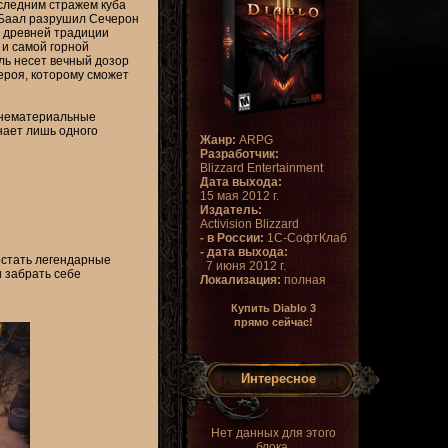
оследним стражем куба
 Баал разрушил Сечерон
о древней традиции
 и самой горной
ль несет вечный дозор
ероя, которому сможет
и нематериальные
знает лишь одного
Жанр:
ARPG
Разработчик:
Blizzard Entertainment
Дата выхода:
15 мая 2012 г.
Издатель:
Activision Blizzard
- в России:
1С-СофтКлаб
- дата выхода:
достать легендарные
7 июня 2012 г.
и забрать себе
Локализация:
полная
Купить Diablo 3
прямо сейчас!
Интересное
Нет данных для этого
блока.