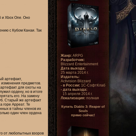
4 и Xbox One. Оно
нению с Кубом Канаи. Так
Жанр:
ARPG
Разработчик:
Blizzard Entertainment
Дата выхода:
25 марта 2014 г.
Издатель:
ый артефакт,
Activision Blizzard
 изменения предметов.
- в России:
1С-СофтКлаб
артефакт для охоты на
- дата выхода:
лужил ордену, но в итоге
15 апреля 2014 г.
рятать его. На замену
Локализация:
полная
уб. Старый же артефакт
а горе Арреат. Те
Купить Diablo 3: Reaper of
нных в тайны членов их
Souls
только один член ордена
прямо сейчас!
его от любопытных взоров