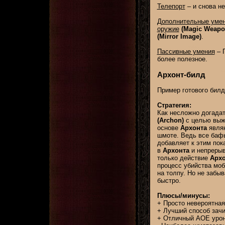
Телепорт
– и снова н
Дополнительные уме
оружие
(Magic Weapo
(Mirror Image)
.
Пассивные умения
– 
более полезное.
Архонт-билд
Пример готового бил
Стратегия:
Как несложно догада
(Archon)
с целью выже
основе
Архонта
являю
шмоте. Ведь все баф
добавляет к этим по
в
Архонта
и непрерыв
только действие
Архо
процесс убийства моб
на толпу. Но не забы
быстро.
Плюсы/минусы:
+ Просто невероятная
+ Лучший способ зачи
+ Отличный AOE урон,