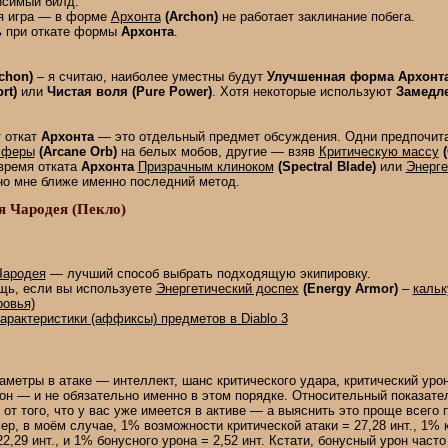
исимый билд.
ая игра — в форме
Архонта
(Archon)
не работает заклинание побега.
ь при откате формы
Архонта
.
chon)
– я считаю, наиболее уместны будут
Улучшенная форма Архонта 
rt)
или
Чистая воля (Pure Power)
. Хотя некоторые используют
Замедле
т откат
Архонта
— это отдельный предмет обсуждения. Одни предпочита
сферы
(Arcane Orb)
на белых мобов, другие — взяв
Критическую массу
время отката
Архонта
Призрачным клиноком
(Spectral Blade)
или
Энерге
но мне ближе именно последний метод.
я Чародея (Пекло)
Чародея
— лучший способ выбрать подходящую экипировку.
щь, если вы используете
Энергетический доспех
(Energy Armor)
–
каль
ровья)
рактеристики (аффиксы) предметов в Diablo 3
метры в атаке — интеллект, шанс критического удара, критический урон
н — и не обязательно именно в этом порядке. Относительный показател
 от того, что у вас уже имеется в активе — а выяснить это проще всего 
ер, в моём случае, 1% возможности критической атаки = 27,28 инт., 1% 
22,29 инт., и 1% бонусного урона = 2,52 инт. Кстати, бонусный урон част