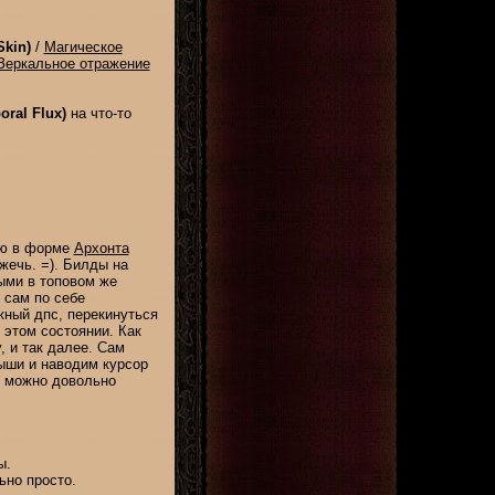
Skin)
/
Магическое
Зеркальное отражение
oral Flux)
на что-то
ию в форме
Архонта
жечь. =). Билды на
ыми в топовом же
 сам по себе
жный дпс, перекинуться
этом состоянии. Как
, и так далее. Сам
ыши и наводим курсор
ть можно довольно
ы.
ьно просто.