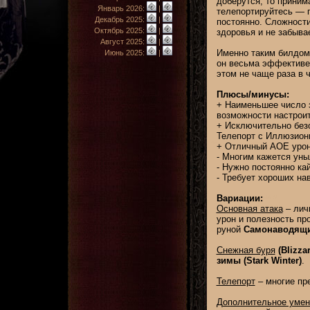
доберутся, то приним
Январь 2026:
|
телепортируйтесь — 
Декабрь 2025:
|
постоянно. Сложност
Октябрь 2025:
|
здоровья и не забыва
Август 2025:
|
Именно таким билдом 
Июнь 2025:
|
он весьма эффективен.
этом не чаще раза в ч
Плюсы/минусы:
+ Наименьшее число з
возможности настроит
+ Исключительно без
Телепорт с Иллюзион
+ Отличный AOE урон
- Многим кажется ун
- Нужно постоянно кай
- Требует хороших на
Вариации:
Основная атака
– лич
урон и полезность п
руной
Самонаводящий
Снежная буря
(Blizza
зимы (Stark Winter)
.
Телепорт
– многие пр
Дополнительное умен