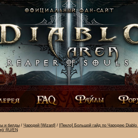
ды и билды
/
Чародей [Wizard]
/
[Пекло] Большой гайд по Чародею Diablo 
я)/ RU/EN