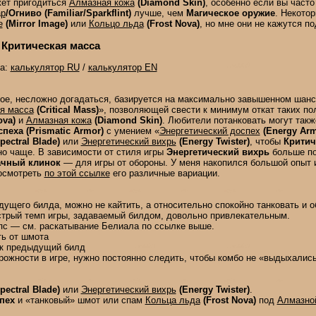
жет пригодиться
Алмазная кожа
(Diamond Skin)
, особенно если вы част
р
/Огниво (Familiar/Sparkflint)
лучше, чем
Магическое оружие
. Некото
е
(Mirror Image)
или
Кольцо льда
(Frost Nova)
, но мне они не кажутся 
 Критическая масса
да:
калькулятор RU
/
калькулятор EN
ное, несложно догадаться, базируется на максимально завышенном шанс
я масса
(Critical Mass)
», позволяющей свести к минимум откат таких по
ova)
и
Алмазная кожа
(Diamond Skin)
. Любители потанковать могут такж
пеха (Prismatic Armor)
с умением «
Энергетический доспех
(Energy Arm
pectral Blade)
или
Энергетический вихрь
(Energy Twister)
, чтобы
Критич
о чаще. В зависимости от стиля игры
Энергетический вихрь
больше по
ачный клинок
— для игры от обороны. У меня накопился большой опыт 
осмотреть
по этой ссылке
его различные вариации.
дущего билда, можно не кайтить, а относительно спокойно танковать и 
стрый темп игры, задаваемый билдом, довольно привлекательным.
пс — см. раскатывание Белиала по ссылке выше.
ть от шмота
как предыдущий билд
орожности в игре, нужно постоянно следить, чтобы комбо не «выдыхались
pectral Blade)
или
Энергетический вихрь
(Energy Twister)
.
пех
и «танковый» шмот или спам
Кольца льда
(Frost Nova)
под
Алмазно