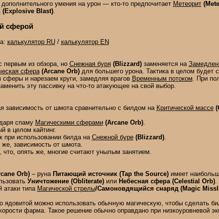
 дополнительного умения на урон — кто-то предпочитает
Метеорит
(Mete
в
(Explosive Blast)
.
й сферой
да:
калькулятор RU
/
калькулятор EN
 первым из обзора, но
Снежная буря
(Blizzard)
заменяется на
Замедлен
ческая сфера
(Arcane Orb)
для большего урона. Тактика в целом будет 
м сферы и нарезаем круги, замедляя врагов
Временным потоком
. При по
аменить эту пассивку на что-то атакующее на свой выбор.
я зависимость от шмота сравнительно с билдом на
Критической массе
(
одаря спаму
Магическими сферами
(Arcane Orb)
.
й в целом кайтинг.
как при использовании билда на
Снежной буре
(Blizzard)
.
о же, зависимость от шмота.
, что, опять же, многие считают унылым занятием.
rcane Orb)
– руна
Питающий источник (Tap the Source)
имеет наибольш
ользовать
Уничтожение (Obliterate)
или
Небесная сфера (Celestial Orb)
.
й атаки типа
Магической стрелы
/Самоновдящийся снаряд (Magic Missle
о ядовитой можно использовать обычную магическую, чтобы сделать би
скорости фарма. Такое решение обычно оправдано при низкоуровневой эк