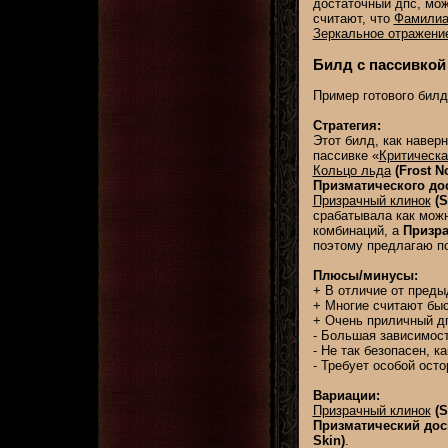
достаточный дпс, мо
считают, что
Фамилиа
Зеркальное отражени
Билд с пассивкой
Пример готового бил
Стратегия:
Этот билд, как навер
пассивке «
Критическа
Кольцо льда
(Frost N
Призматического дос
Призрачный клинок
(S
срабатывала как можн
комбинаций, а
Призр
поэтому предлагаю п
Плюсы/минусы:
+ В отличие от преды
+ Многие считают бы
+ Очень приличный д
- Большая зависимос
- Не так безопасен, 
- Требует особой ост
Вариации:
Призрачный клинок
(S
Призматический дос
Skin)
.