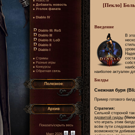
● Новости
[Пекло] Боль
●
Добавить новость
●
Уголок фаната
●
Diablo IV
Введение
Diablo III: RoS
В это
Diablo III
неск
Diablo II: LoD
стиль
Diablo II
уров
Diablo I
Надею
сост
● Стримы
собст
● Разные игры
наибо
● Конкурсы
● Обратная связь
наиболее актуален дл
Билды
Полезное
Снежная буря (Bli
Пример готового бил
Стратегия:
Архив
Сильной стороной та
ядовитой гидры
(Veno
что играть этим билдо
Показать\скрыть весь
всём пути следования
возможности добиваем
Март 2026:
|