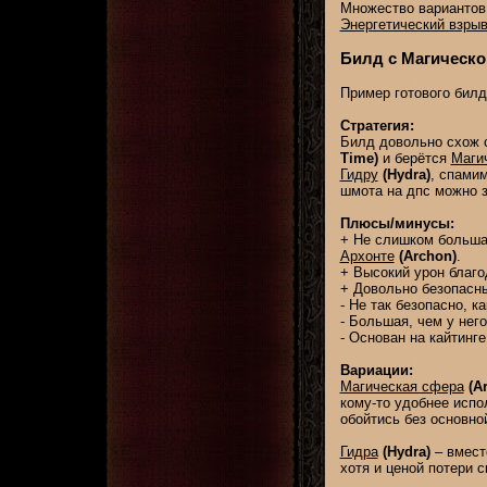
Множество вариантов
Энергетический взры
Билд с Магическо
Пример готового бил
Стратегия:
Билд довольно схож с
Time)
и берётся
Маги
Гидру
(Hydra)
, спами
шмота на дпс можно з
Плюсы/минусы:
+ Не слишком больша
Архонте
(Archon)
.
+ Высокий урон благ
+ Довольно безопасны
- Не так безопасно, 
- Большая, чем у нег
- Основан на кайтинге
Вариации:
Магическая сфера
(A
кому-то удобнее исп
обойтись без основно
Гидра
(Hydra)
– вмест
хотя и ценой потери 