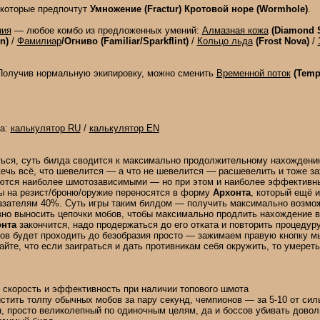
екоторые предпочтут
Умножение (Fractur)
Кротовой норе (Wormhole)
.
ния
— любое комбо из предложенных умений:
Алмазная кожа
(Diamond 
n)
/
Фамилиар
/Огниво (Familiar/Sparkflint)
/
Кольцо льда
(Frost Nova)
/
Получив нормальную экипировку, можно сменить
Временной поток
(Temp
да:
калькулятор RU
/
калькулятор EN
ться, суть билда сводится к максимально продолжительному нахожден
чь всё, что шевелится — а что не шевелится — расшевелить и тоже за
тся наиболее шмотозависимыми — но при этом и наиболее эффективн
ы на резист/броню/оружие переносятся в форму
Архонта
, который ещё и
казателям 40%. Суть игры таким билдом — получить максимально возмо
но выносить цепочки мобов, чтобы максимально продлить нахождение в 
нта
закончится, надо продержаться до его отката и повторить процедуру
ов будет проходить до безобразия просто — зажимаем правую кнопку м
вайте, что если заиграться и дать противникам себя окружить, то умере
 скорость и эффективность при наличии топового шмота
стить толпу обычных мобов за пару секунд, чемпионов — за 5-10 от сил
 просто великолепный по одиночным целям, да и боссов убивать довол