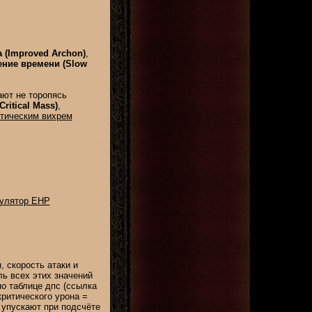
(Improved Archon)
,
ние времени (Slow
ют не торопясь
(Critical Mass)
,
тическим вихрем
кулятор EHP
, скорость атаки и
ь всех этих значений
по таблице дпс (ссылка
критического урона =
о упускают при подсчёте