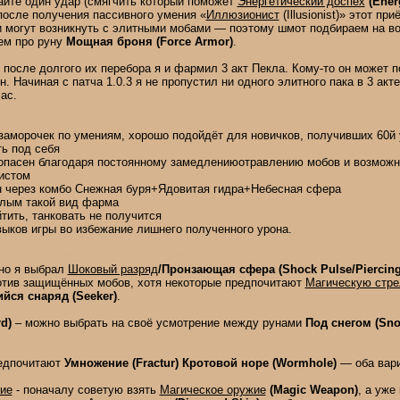
айте один удар (смягчить который поможет
Энергетический доспех
(Ener
после получения пассивного умения «
Иллюзионист
(Illusionist)» этот пр
и могут возникнуть с элитными мобами — поэтому шмот подбираем на в
ем про руну
Мощная броня (Force Armor)
.
после долгого их перебора я и фармил 3 акт Пекла. Кому-то он может п
 Начиная с патча 1.0.3 я не пропустил ни одного элитного пака в 3 акт
ас.
аморочек по умениям, хорошо подойдёт для новичков, получивших 60й 
ь под себя
опасен благодаря постоянному замедлениюотравлению мобов и возможно
истом
 через комбо Снежная буря+Ядовитая гидра+Небесная сфера
ылым такой вид фарма
тить, танковать не получится
выков игры во избежание лишнего полученного урона.
но я выбрал
Шоковый разряд
/Пронзающая сфера (Shock Pulse/Piercing
ротив защищённых мобов, хотя некоторые предпочитают
Магическую стре
ся снаряд (Seeker)
.
rd)
– можно выбрать на своё усмотрение между рунами
Под снегом (Sn
едпочитают
Умножение (Fractur)
Кротовой норе (Wormhole)
— оба вари
ие
- поначалу советую взять
Магическое оружие
(Magic Weapon)
, а уже