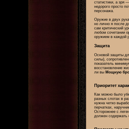
статистики, а зря 
недорого просто по
персонажа.
Оружие в двух рук
но лично я после д
сам критический ур
любом сочетании ор
оружием в каждой р
Защита
Основой защиты для
силы), сопротивлен
показатель минимум
восстановление жиз
ли вы
Мощную брон
Приоритет хара
Как можно было убе
разных слотах в ра
нужна четко выраб
перчатках, наручни
Осторожнее с леген
должен содержать б