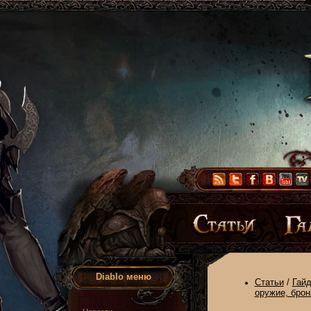
Diablo меню
Статьи
/
Гай
оружие, брон