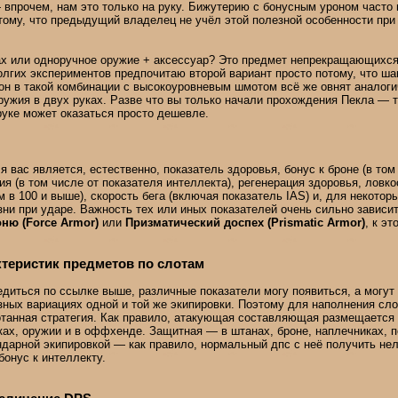
— впрочем, нам это только на руку. Бижутерию с бонусным уроном часто
тому, что предыдущий владелец не учёл этой полезной особенности при 
ах или одноручное оружие + аксессуар? Это предмет непрекращающихся
олгих экспериментов предпочитаю второй вариант просто потому, что ша
он в такой комбинации с высокоуровневым шмотом всё же овнят аналоги
ужия в двух руках. Разве что вы только начали прохождения Пекла — т
уке может оказаться просто дешевле.
 вас является, естественно, показатель здоровья, бонус к броне (в том
ия (в том числе от показателя интеллекта), регенерация здоровья, ловк
 в 100 и выше), скорость бега (включая показатель IAS) и, для некотор
ни при ударе. Важность тех или иных показателей очень сильно зависит 
ю (Force Armor)
или
Призматический доспех (Prismatic Armor)
, к э
ктеристик предметов по слотам
диться по ссылке выше, различные показатели могу появиться, а могут 
зных вариациях одной и той же экипировки. Поэтому для наполнения сло
отанная стратегия. Как правило, атакующая составляющая размещается 
ках, оружии и в оффхенде. Защитная — в штанах, броне, наплечниках, п
дарной экипировкой — как правило, нормальный дпс с неё получить не
онус к интеллекту.