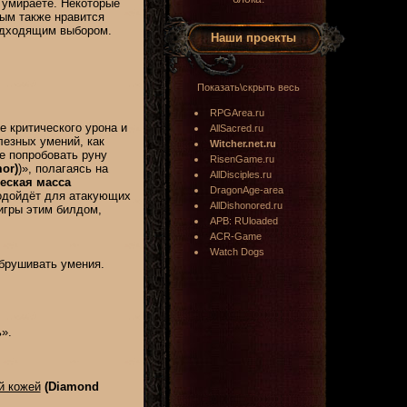
о умираете. Некоторые
рым также нравится
подходящим выбором.
Наши проекты
Показать\скрыть весь
RPGArea.ru
е критического урона и
AllSacred.ru
лезных умений, как
Witcher.net.ru
е попробовать руну
RisenGame.ru
or)
)», полагаясь на
AllDisciples.ru
еская масса
DragonAge-area
дойдёт для атакующих
AllDishonored.ru
игры этим билдом,
APB: RUloaded
ACR-Game
Watch Dogs
обрушивать умения.
».
й кожей
(Diamond