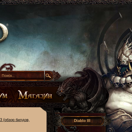
3 (обзор билдов,
Diablo III