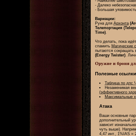
- Наиболее шмотозав
- Далеко небезопасн
- Большая уязвимост
Вариации:
Руна для
Архонта
(Ar
Телепортация (Telepo
Time)
.
Что делать, пока идё
спамить
Магические 
пытаются сокращать 
(Energy Twister)
. Лич
Оружие и броня дл
Полезные ссылки
Таблица по дпс 
Незаменимая ве
(эффективного здо
Максимальные ха
Атака
Ваши основные пара
дополнительный уро
зависит изначально
чуть выше). Наприм
4,47 инт., 1%IAS = 