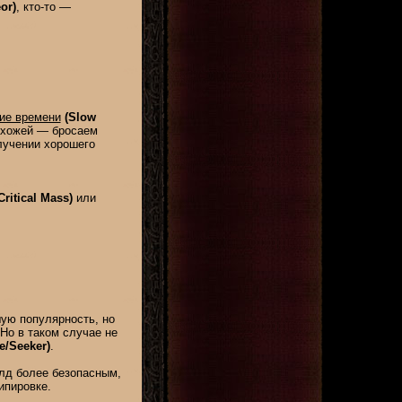
or)
, кто-то —
ие времени
(Slow
схожей — бросаем
лучении хорошего
Critical Mass)
или
ую популярность, но
 Но в таком случае не
/Seeker)
.
лд более безопасным,
ипировке.