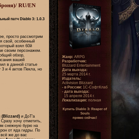
 броня)/ RU/EN
ный патч Diablo 3: 1.0.3
ее, просто рассмотрим
я свой, особенный
который взял 60й
ше своим персонажем.
общий обзор,
Жанр:
ARPG
исания вашей
Разработчик:
лил в данной статье
Blizzard Entertainment
3 и 4 актов Пекла, но
Дата выхода:
25 марта 2014 г.
Издатель:
Activision Blizzard
- в России:
1С-СофтКлаб
- дата выхода:
15 апреля 2014 г.
Локализация:
полная
Купить Diablo 3: Reaper of
Souls
и
(Blizzard)
и ДоТ'а
прямо сейчас!
 Сразу хочу отметить,
тим снежную бурю на
рон от яда гидры. По
 всё же до вас