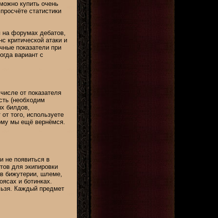
 можно купить очень
просчёте статистики
 на форумах дебатов,
нс критической атаки и
чные показатели при
огда вариант с
 числе от показателя
ость (необходим
ых билдов,
от того, используете
тому мы ещё вернёмся.
и не появиться в
тов для экипировки
в бижутерии, шлеме,
оясах и ботинках.
льзя. Каждый предмет