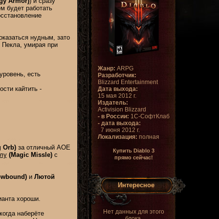
gy Armor)
) и сразу
иём будет работать
осстановление
оказаться нудным, зато
е Пекла, умирая при
Жанр:
ARPG
уровень, есть
Разработчик:
Blizzard Entertainment
сти кайтить -
Дата выхода:
15 мая 2012 г.
Издатель:
Activision Blizzard
- в России:
1С-СофтКлаб
- дата выхода:
7 июня 2012 г.
Локализация:
полная
 Orb)
за отличный AOE
Купить Diablo 3
лу
(Magic Missle)
с
прямо сейчас!
owbound)
и
Лютой
Интересное
анта хороши.
Нет данных для этого
 когда наберёте
блока.