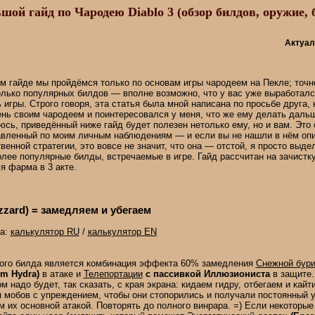
шой гайд по Чародею Diablo 3 (обзор билдов, оружие,
Актуаль
м гайде мы пройдёмся только по основам игры чародеем на Пекле; точн
олько популярных билдов — вполне возможно, что у вас уже выработалс
 игры. Строго говоря, эта статья была мной написана по просьбе друга, 
ень своим чародеем и поинтересовался у меня, что же ему делать даль
сь, приведённый ниже гайд будет полезен нетолько ему, но и вам. Это 
авленный по моим личным наблюдениям — и если вы не нашли в нём оп
венной стратегии, это вовсе не значит, что она — отстой, я просто выде
лее популярные билды, встречаемые в игре. Гайд рассчитан на зачистку 
я фарма в 3 акте.
zzard) = замедляем и убегаем
да:
калькулятор RU
/
калькулятор EN
кого билда является комбинация эффекта 60% замедления
Снежной бур
m Hydra)
в атаке и
Телепортации
с пассивкой Иллюзиониста
в защите.
м надо будет, так сказать, с края экрана: кидаем гидру, отбегаем и кай
 мобов с упреждением, чтобы они стопорились и получали постоянный у
 их основной атакой. Повторять до полного винрара. =) Если некоторые