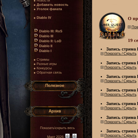
● Новости
●
Добавить новость
●
Уголок фаната
●
Diablo IV
О пр
Пок
Diablo III: RoS
Diablo III
19 с
Diablo II: LoD
Diablo II
Запись стрима Di
Diablo I
Показать / Скрыть
● Стримы
Запись стрима Di
● Разные игры
Показать / Скрыть
● Конкурсы
● Обратная связь
Запись стрима Di
Показать / Скрыть
Полезное
Запись стрима Di
Показать / Скрыть
Запись стрима Di
Показать / Скрыть
Архив
Запись стрима Di
Показать / Скрыть
Показать\скрыть весь
Запись стрима Di
Показать / Скрыть
Март 2026:
|