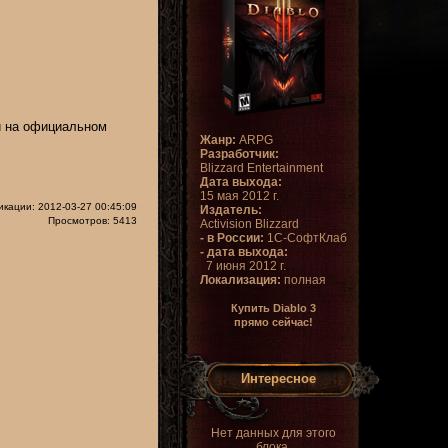
и на официальном
Жанр:
ARPG
Разработчик:
Blizzard Entertainment
Дата выхода:
15 мая 2012 г.
икации: 2012-03-27 00:45:09
Издатель:
Просмотров: 5413
Activision Blizzard
- в России:
1С-СофтКлаб
- дата выхода:
7 июня 2012 г.
Локализация:
полная
Купить Diablo 3
прямо сейчас!
Интересное
Нет данных для этого
блока.