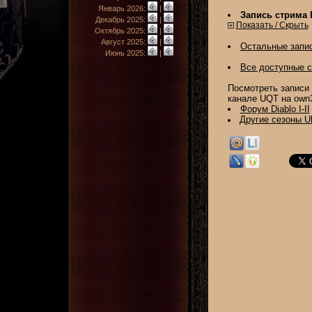
Январь 2026:
|
Запись стрима Di
Декабрь 2025:
|
Показать / Скрыть
Октябрь 2025:
|
Август 2025:
|
Остальные запис
Июнь 2025:
|
Все доступные 
Посмотреть записи
канале UQT на own3
Форум Diablo I-II
Другие сезоны U