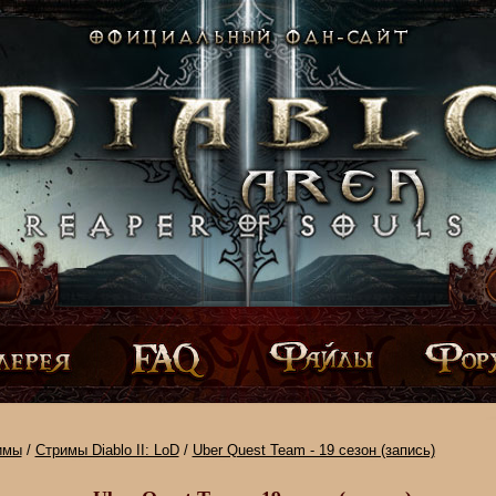
имы
/
Стримы Diablo II: LoD
/
Uber Quest Team - 19 сезон (запись)