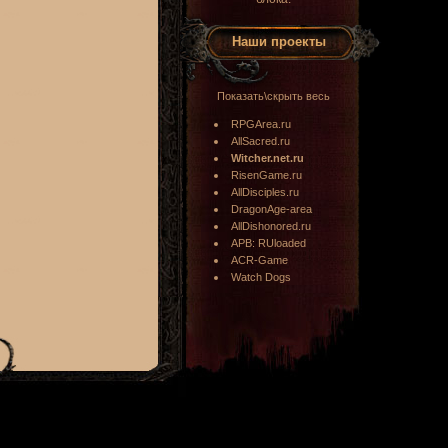
Наши проекты
Показать\скрыть весь
RPGArea.ru
AllSacred.ru
Witcher.net.ru
RisenGame.ru
AllDisciples.ru
DragonAge-area
AllDishonored.ru
APB: RUloaded
ACR-Game
Watch Dogs