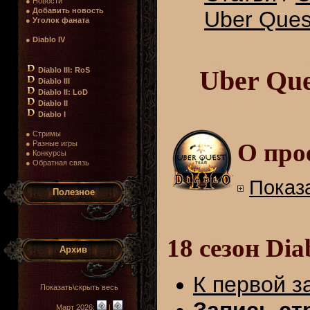
● Новости
●
Добавить новость
Uber Ques
●
Уголок фаната
●
Diablo IV
Uber Que
Diablo III: RoS
Diablo III
Diablo II: LoD
Diablo II
Diablo I
● Стримы
О про
● Разные игры
● Конкурсы
● Обратная связь
Показа
Полезное
18 сезон Dia
Архив
К первой з
Показать\скрыть весь
Запись стр
Март 2026:
|