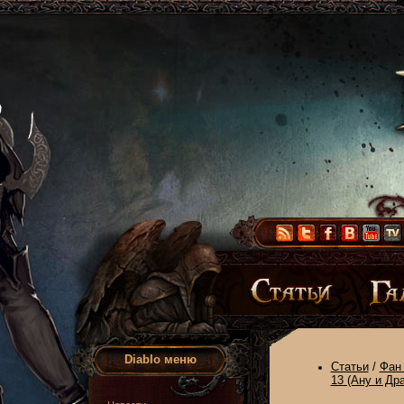
Diablo меню
Статьи
/
Фан 
13 (Ану и Др