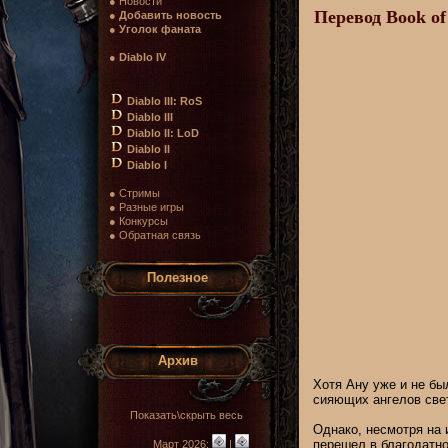
● Новости
Перевод Book of
●
Добавить новость
●
Уголок фаната
●
Diablo IV
Diablo III: RoS
Diablo III
Diablo II: LoD
Diablo II
Diablo I
● Стримы
● Разные игры
● Конкурсы
● Обратная связь
Полезное
Архив
Хотя Ану уже и не бы
сияющих ангелов свет
Показать\скрыть весь
Однако, несмотря на 
перешел в благодатно
Март 2026:
|