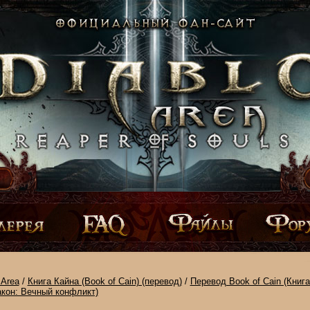
Area
/
Книга Кайна (Book of Cain) (перевод)
/
Перевод Book of Cain (Книга
акон: Вечный конфликт)