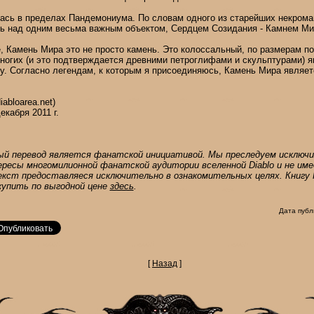
ась в пределах Пандемониума. По словам одного из старейших некрома
ль над одним весьма важным объектом, Сердцем Созидания - Камнем Ми
, Камень Мира это не просто камень. Это колоссальный, по размерам по
ногих (и это подтверждается древними петроглифами и скульптурами) 
у. Согласно легендам, к которым я присоединяюсь, Камень Мира являе
abloarea.net)
екабря 2011 г.
й перевод является фанатской инициативой. Мы преследуем исключ
ресы многомилионной фанатской аудитории вселенной Diablo и не им
кст предоставляеся исключительно в ознакомительных целях. Книгу К
купить по выгодной цене
здесь
.
Дата публ
[
Назад
]