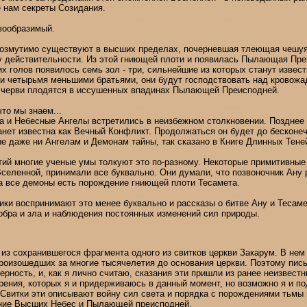
 нам секреты Созидания.
вообразимый.
евозмутимо существуют в высших пределах, почерневшая тлеющая чешуя
у действительности. Из этой гниющей плоти и появилась Пылающая Пре
х голов появилось семь зол - три, сильнейшие из которых станут извес
ми четырьмя меньшими братьями, они будут господствовать над кровож
к черви плодятся в иссушенных впадинах Пылающей Преисподней.
что мы знаем...
а и Небесные Ангелы встретились в неизбежном столкновении. Позднее
нет известна как Вечный Конфликт. Продолжаться он будет до бесконеч
е даже ни Ангелам и Демонам тайны, так сказано в Книге Длинных Тене
ий многие ученые умы толкуют это по-разному. Некоторые примитивные
селенной, принимали все буквально. Они думали, что позвоночник Ану 
 а все демоны есть порождение гниющей плоти Тесамета.
ики воспринимают это менее буквально и рассказы о битве Ану и Тесам
бра и зла и наблюдения постоянных изменений сил природы.
 из сохранившегося фрагмента одного из свитков церкви Закарум. В нем
произошедших за многие тысячелетия до основания церкви. Поэтому пис
рность, и, как я лично считаю, сказания эти пришли из ранее неизвестн
рения, которых я и придерживаюсь в данный момент, но возможно я и п
витки эти описывают войну сил света и порядка с порождениями тьмы 
ние Высших Небес и Пылающей преисподней.