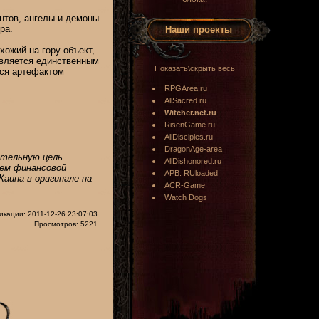
нтов, ангелы и демоны
ра.
Наши проекты
хожий на гору объект,
является единственным
Показать\скрыть весь
тся артефактом
RPGArea.ru
AllSacred.ru
Witcher.net.ru
RisenGame.ru
AllDisciples.ru
DragonAge-area
ительную цель
AllDishonored.ru
еем финансовой
APB: RUloaded
аина в оригинале на
ACR-Game
Watch Dogs
икации: 2011-12-26 23:07:03
Просмотров: 5221