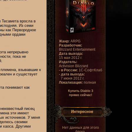
 Тесамета вросла в
исподняя. Из семи
тны как Первородное
адными ордами
Жанр:
ARPG
Разработчик:
Blizzard Entertainment
 эта непрерывно
Дата выхода:
ности, пока не
15 мая 2012 г.
й.
Издатель:
Activision Blizzard
 племена, взывавшие к
- в России:
1С-СофтКлаб
реален и существует
- дата выхода:
7 июня 2012 г.
Локализация:
полная
ета понимают как
Купить Diablo 3
прямо сейчас!
 неизвестный писец
Интересное
ьмена эти имеют
ых источников. У меня
оделюсь своими
и хаоса. Другими
Нет данных для этого
блока.