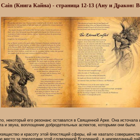
 Cain (Книга Кайна) - страница 12-13 (Ану и Дракон:
ло, некоторый его резонанс оставался в Священной Арке. Она источала и
а и звука, воплощение добродетельных аспектов, которыми они были.
изящество и красоту этой блестящей сферы, ей не хватало совершенств
е место за пределами этой сломленной Вселенной - в неизведанный рай