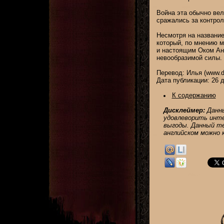
Война эта обычно вел
сражались за контро
Несмотря на название
который, по мнению м
и настоящим Оком Ан
невообразимой силы.
Перевод: Илья (www.di
Дата публикации: 26 д
К содержанию
Дисклеймер:
Данны
удовлеворить инте
выгоды. Данный те
английском можно 