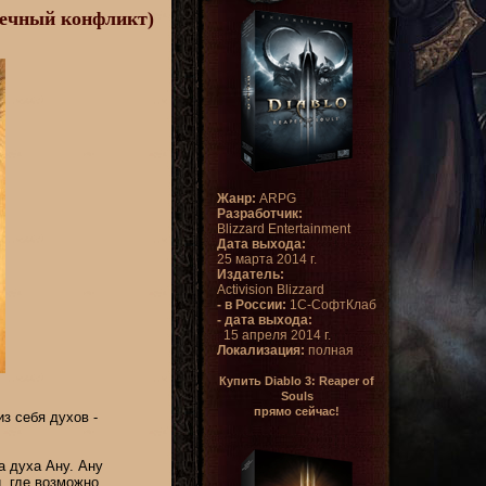
 Вечный конфликт)
Жанр:
ARPG
Разработчик:
Blizzard Entertainment
Дата выхода:
25 марта 2014 г.
Издатель:
Activision Blizzard
- в России:
1С-СофтКлаб
- дата выхода:
15 апреля 2014 г.
Локализация:
полная
Купить Diablo 3: Reaper of
Souls
прямо сейчас!
з себя духов -
а духа Ану. Ану
, где возможно