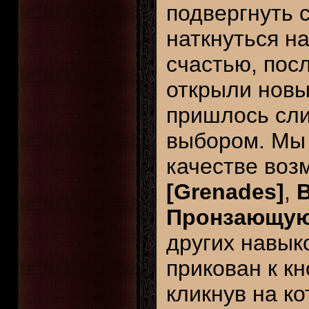
подвергнуть 
наткнуться н
счастью, пос
открыли новы
пришлось сли
выбором. Мы 
качестве во
[Grenades]
,
В
Пронзающую 
других навык
прикован к кн
кликнув на к