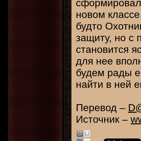
сформировал
новом классе
будто Охотни
защиту, но с
становится яс
для нее впол
будем рады е
найти в ней 
Перевод –
D
Источник –
w