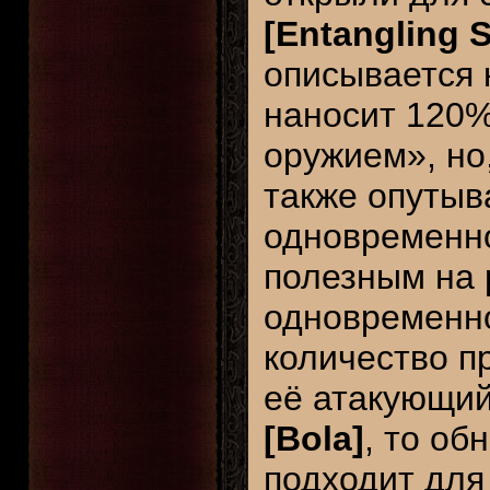
[Entangling 
описывается 
наносит 120%
оружием», но
также опутыва
одновременно
полезным на 
одновременно
количество п
её атакующий
[Bola]
, то об
подходит для