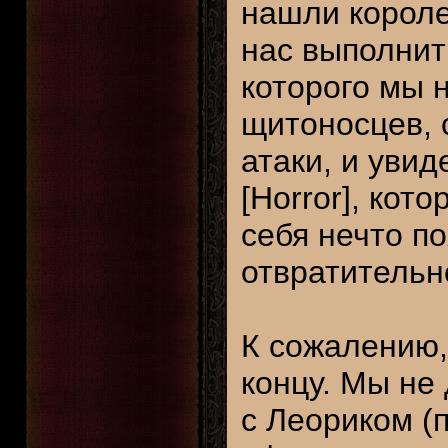
нашли короле
нас выполнит
которого мы н
щитоносцев, 
атаки, и уви
[Horror], кот
себя нечто по
отвратительн
К сожалению,
концу. Мы не
с Леориком (п