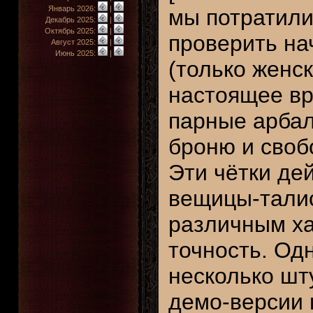
Январь 2026:
|
мы потратили
Декабрь 2025:
|
Октябрь 2025:
|
проверить на
Август 2025:
|
Июнь 2025:
|
(только женс
настоящее вр
парные арбал
броню и своб
Эти чётки де
вещицы-талис
различным ха
точность. Од
несколько шт
демо-версии 