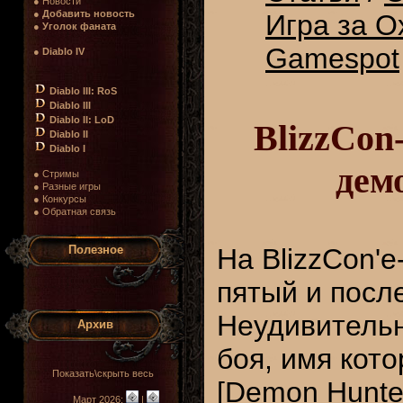
● Новости
●
Добавить новость
Игра за О
●
Уголок фаната
Gamespot
●
Diablo IV
Diablo III: RoS
Diablo III
Diablo II: LoD
BlizzCon
Diablo II
Diablo I
дем
● Стримы
● Разные игры
● Конкурсы
● Обратная связь
Полезное
На BlizzCon'е
пятый и после
Неудивительн
Архив
боя, имя кот
Показать\скрыть весь
[Demon Hunte
Март 2026:
|