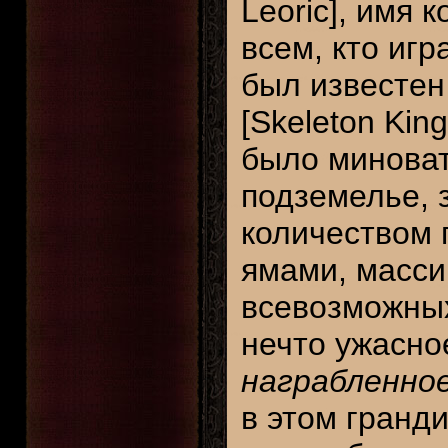
Leoric], имя 
всем, кто игр
был известен
[Skeleton Kin
было миноват
подземелье, 
количеством 
ямами, масси
всевозможных
нечто ужасн
награбленное,
в этом гранд