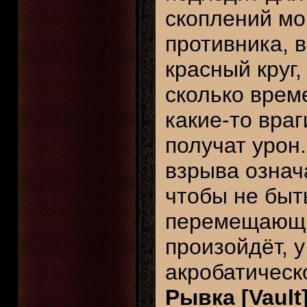
скоплений мо
противника, в
красный круг,
сколько врем
какие-то враг
получат урон
взрыва означа
чтобы не быт
перемещающих
произойдёт, 
акробатическ
Рывка [Vault