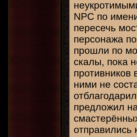
неукротимыми
NPC по имени
пересечь мос
персонажа по
прошли по мо
скалы, пока н
противников в
ними не сост
отблагодарил
предложил на
смастерённых
отправились 