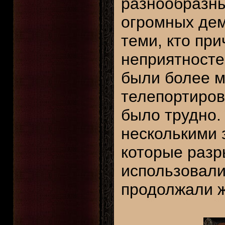
разнообразны
огромных дем
теми, кто пр
неприятностей
были более м
телепортиров
было трудно.
несколькими 
которые разр
использовали
продолжали ж