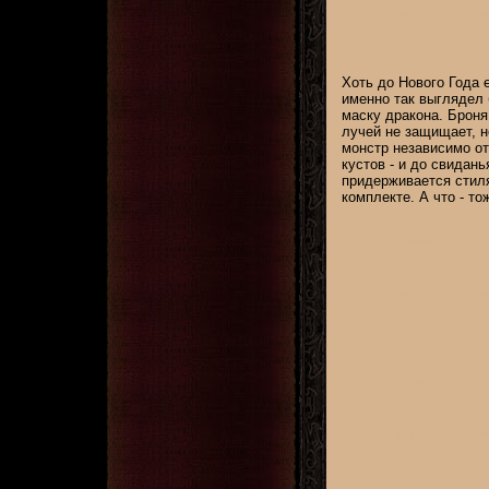
Хоть до Нового Года 
именно так выглядел 
маску дракона. Броня
лучей не защищает, н
монстр независимо от
кустов - и до свидан
придерживается стиля
комплекте. А что - то