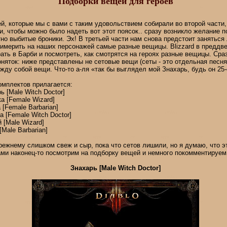
Подборки вещей для героев
й, которые мы с вами с таким удовольствием собирали во второй части,
ки, чтобы можно было надеть вот этот поясок.. сразу возникло желание п
но выбитые броники. Эх! В третьей части нам снова предстоит занятьс
имерить на наших персонажей самые разные вещицы. Blizzard в преддве
ать в Барби и посмотреть, как смотрятся на героях разные вещицы. Сра
оняток: ниже представлены не сетовые вещи (сеты - это отдельная песня)
ду собой вещи. Что-то а-ля «так бы выглядел мой Знахарь, будь он 25-
омплектов прилагается:
ь [Male Witch Doctor]
ка [Female Wizard]
 [Female Barbarian]
а [Female Witch Doctor]
й [Male Wizard]
[Male Barbarian]
режнему слишком свеж и сыр, пока что сетов лишили, но я думаю, что э
ами наконец-то посмотрим на подборку вещей и немного покомментируем
Знахарь [Male Witch Doctor]