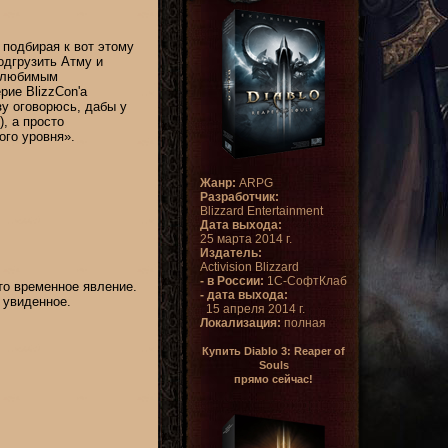
 подбирая к вот этому
одгрузить Атму и
я любимым
рие BlizzCon'а
зу оговорюсь, дабы у
, а просто
ого уровня».
Жанр:
ARPG
Разработчик:
Blizzard Entertainment
Дата выхода:
25 марта 2014 г.
Издатель:
Activision Blizzard
- в России:
1С-СофтКлаб
то временное явление.
- дата выхода:
 увиденное.
15 апреля 2014 г.
Локализация:
полная
Купить Diablo 3: Reaper of
Souls
прямо сейчас!