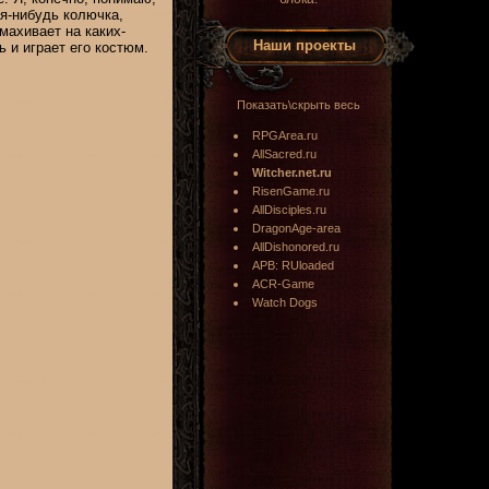
ая-нибудь колючка,
махивает на каких-
Наши проекты
 и играет его костюм.
Показать\скрыть весь
RPGArea.ru
AllSacred.ru
Witcher.net.ru
RisenGame.ru
AllDisciples.ru
DragonAge-area
AllDishonored.ru
APB: RUloaded
ACR-Game
Watch Dogs