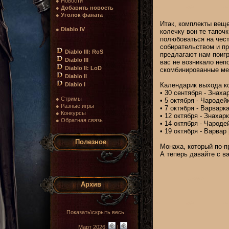
● Новости
●
Добавить новость
●
Уголок фаната
Итак, комплекты веще
●
Diablo IV
колечку вон те тапоч
полюбоваться на чест
собирательством и пр
Diablo III: RoS
предлагают нам поигр
Diablo III
вас не возникало неп
Diablo II: LoD
скомбинированные меж
Diablo II
Diablo I
Календарик выхода к
• 30 сентября - Знахар
● Стримы
• 5 октября - Чародей
● Разные игры
• 7 октября - Варварка
● Конкурсы
• 12 октября - Знахарк
● Обратная связь
• 14 октября - Чароде
• 19 октября - Варвар 
Полезное
Монаха, который по-п
А теперь давайте с в
Архив
Показать\скрыть весь
Март 2026:
|