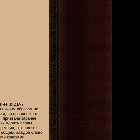
в ее из дамы
о никоим образом не
оги, по сравнению с
, призвана заранее
ших удрать своим
ргулью, а, сердито
В общем, каждое слово
ыми красками.