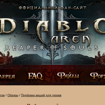
гре
/
Обзоры
/
Подборки вещей для героев