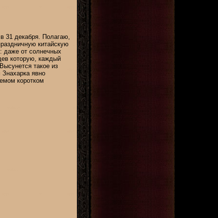
в 31 декабря. Полагаю,
праздничную китайскую
я: даже от солнечных
дев которую, каждый
 Высунется такое из
м Знахарка явно
аемом коротком