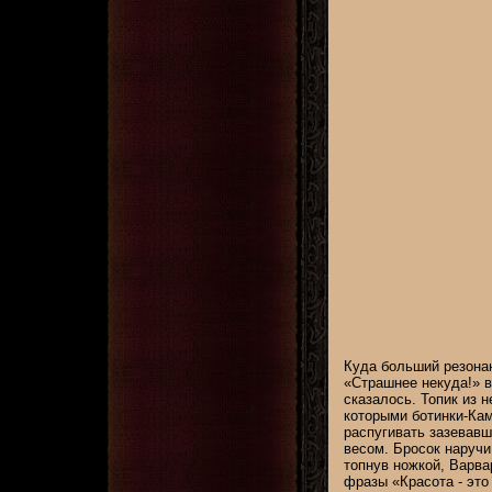
Куда больший резонан
«Страшнее некуда!» в
сказалось. Топик из н
которыми ботинки-Кам
распугивать зазевавш
весом. Бросок наручи
топнув ножкой, Варва
фразы «Красота - это