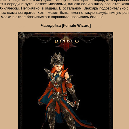
зят к середине путешествия мозолями, однако если в пятку вопьется как
 Ахиллесом. Неприятно, в общем. В остальном, Знахарь подозрительно с
ых шаманов-врагов, хотя, может быть, именно такую камуфляжную роль
 маски в стиле бразильского карнавала нравились больше.
Чародейка [Female Wizard]