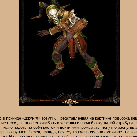
с в прикиде «Джунгли зовут!». Представленная на картинке подборка в
ие героя, а также его любовь к черепам и прочей оккультной атрибутике
 плане надеть на себя костей и пойти ими громыхать, попутно распугив
ры покрупнее. Череп, правда, почему-то очень сильно смахивает на заяч
лы. И еще немного смущает, что обувь наш герой игнорирует в принципе