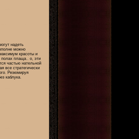
могут надеть
 вполне можно
максимум красоты и
 полах плаща.. о, эти
ются частью нательной
ая все стратегически
ого. Резюмируя
ез каблука.