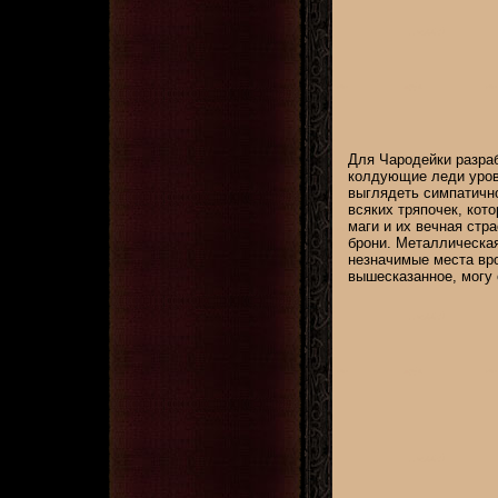
Для Чародейки разраб
колдующие леди уровн
выглядеть симпатично
всяких тряпочек, кото
маги и их вечная стр
брони. Металлическая
незначимые места вро
вышесказанное, могу с