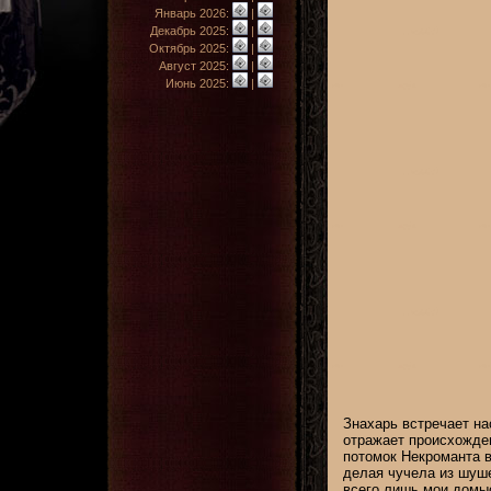
Январь 2026:
|
Декабрь 2025:
|
Октябрь 2025:
|
Август 2025:
|
Июнь 2025:
|
Знахарь встречает на
отражает происхожден
потомок Некроманта в
делая чучела из шуше
всего лишь мои домыс