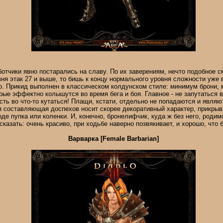
отчики явно постарались на славу. По их заверениям, нечто подобное с
я этак 27 и выше, то бишь к концу нормального уровня сложности уже
. Прикид выполнен в классическом колдунском стиле: минимум брони, 
рые эффектно колышутся во время бега и боя. Главное - не запутаться в
асть во что-то кутаться! Плащи, кстати, отдельно не попадаются и явля
 составляющая доспехов носит скорее декоративный характер, прикрыв
де пупка или коленки. И, конечно, бронелифчик, куда ж без него, родим
казать: очень красиво, при ходьбе наверно позвякивает, и хорошо, что б
Варварка [Female Barbarian]