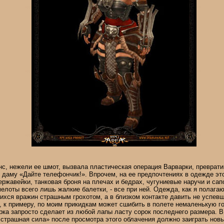
с, нежели ее шмот, вызвала пластическая операция Варварки, преврати
 даму «Дайте телефончик!». Впрочем, на ее предпочтениях в одежде эт
ержавейки, танковая броня на плечах и бедрах, чугуниевые наручи и сап
елоты всего лишь жалкие балетки, - все при ней. Одежда, как я полагаю
ихся вражин страшным грохотом, а в близком контакте давить не успев
, к примеру, по моим прикидкам может сшибить в полете немаленькую го
рка запросто сделает из любой лапы ласту сорок последнего размера. 
 страшная сила» после просмотра этого облачения должно заиграть нов