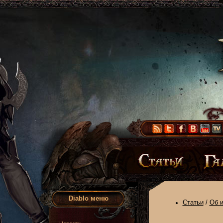
Diablo меню
Статьи
/
Об и