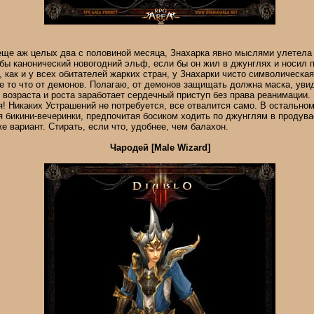
еще аж целых два с половиной месяца, Знахарка явно мыслями улетела 
бы канонический новогодний эльф, если бы он жил в джунглях и носил 
, как и у всех обитателей жарких стран, у Знахарки чисто символическа
е то что от демонов. Полагаю, от демонов защищать должна маска, уви
 возраста и роста заработает сердечный приступ без права реанимации.
ья! Никаких Устрашений не потребуется, все отвалится само. В остально
 бикини-вечеринки, предпочитая босиком ходить по джунглям в продув
же вариант. Стирать, если что, удобнее, чем балахон.
Чародей [Male Wizard]