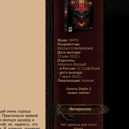
Жанр:
ARPG
Разработчик:
Blizzard Entertainment
Дата выхода:
15 мая 2012 г.
Издатель:
Activision Blizzard
- в России:
1С-СофтКлаб
- дата выхода:
7 июня 2012 г.
Локализация:
полная
Купить Diablo 3
прямо сейчас!
Интересное
ещей очень хорошо
. Практически прямой
ая мелкую шушеру и
ий, но, надеюсь, это
Нет данных для этого
. Я, конечно, понимаю,
блока.