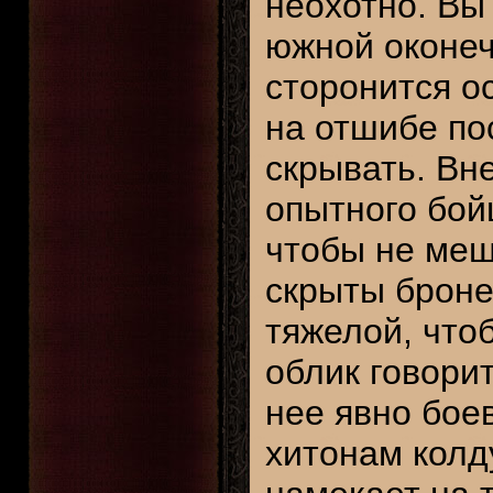
неохотно. Вы
южной оконеч
сторонится о
на отшибе пос
скрывать. Вн
опытного бой
чтобы не меш
скрыты броне
тяжелой, что
облик говорит
нее явно бое
хитонам колду