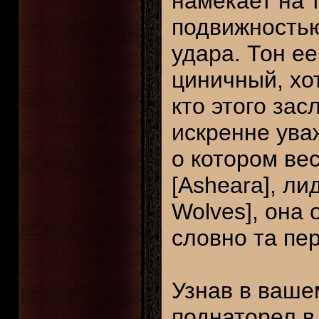
намекает на 
подвижностью
удара. Тон ее
циничный, хо
кто этого зас
искренне ува
о котором ве
[Asheara], ли
Wolves], она
словно та пе
Узнав в ваше
поднаторел в