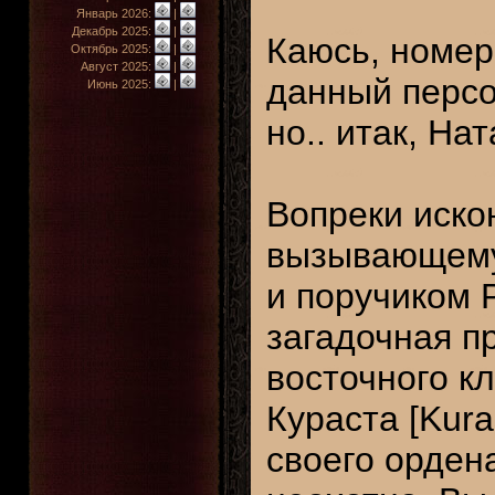
Январь 2026:
|
Декабрь 2025:
|
Каюсь, номер
Октябрь 2025:
|
Август 2025:
|
данный персо
Июнь 2025:
|
но.. итак, На
Вопреки иско
вызывающему 
и поручиком Р
загадочная п
восточного кл
Кураста [Kura
своего ордена