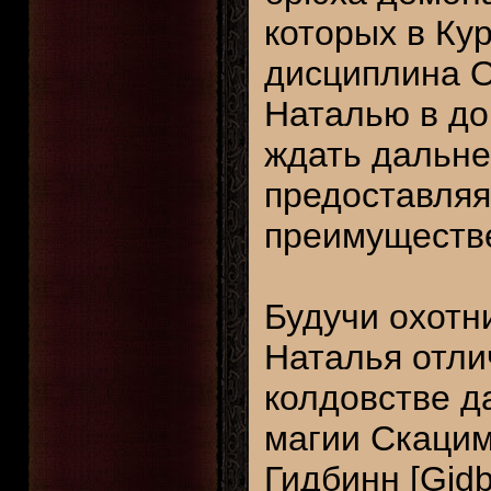
которых в Ку
дисциплина О
Наталью в док
ждать дальне
предоставля
преимуществе
Будучи охотн
Наталья отли
колдовстве д
магии Скацим
Гидбинн [Gidb