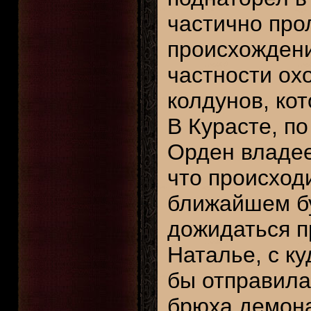
частично про
происхождени
частности ох
колдунов, ко
В Курасте, по
Орден владее
что происход
ближайшем б
дожидаться п
Наталье, с к
бы отправила
брюха демона