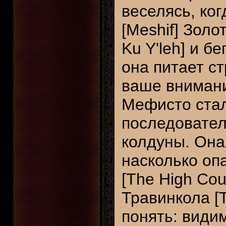
веселясь, ко
[Meshif] Золо
Ku Y'leh] и б
она питает с
ваше внимани
Мефисто стал 
последовател
колдуны. Она
насколько оп
[The High Cou
Травинкола [T
понять: види