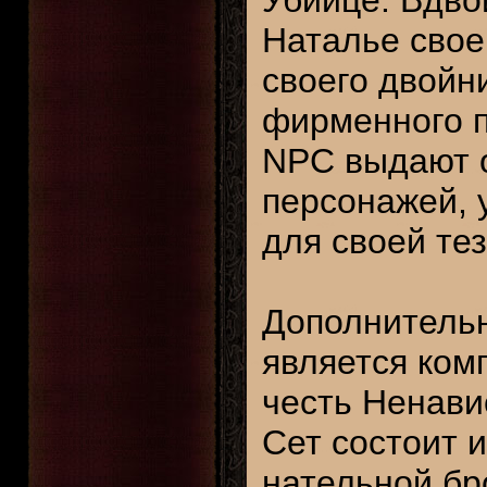
Убийце. Вдво
Наталье свое
своего двойн
фирменного п
NPC выдают 
персонажей, у
для своей те
Дополнительн
является ком
честь Ненавис
Сет состоит 
нательной бр