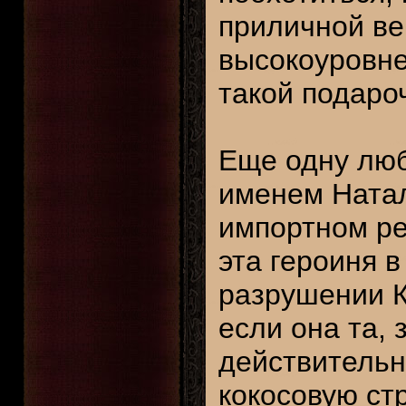
приличной ве
высокоуровне
такой подаро
Еще одну люб
именем Натал
импортном ре
эта героиня 
разрушении К
если она та, 
действительн
кокосовую стр