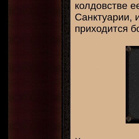
колдовстве е
Санктуарии, 
приходится б