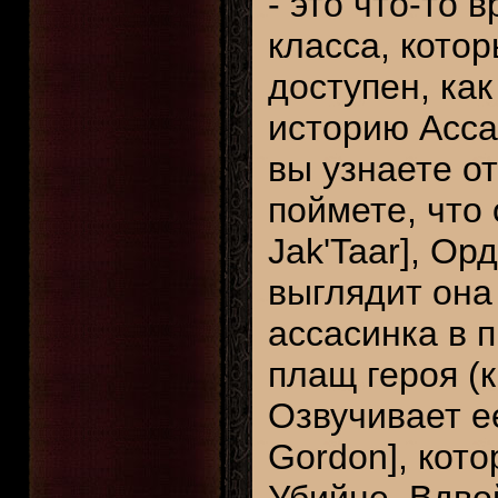
- это что-то 
класса, котор
доступен, как
историю Ассас
вы узнаете от
поймете, что 
Jak'Taar], Ор
выглядит она 
ассасинка в п
плащ героя (
Озвучивает ее
Gordon], кот