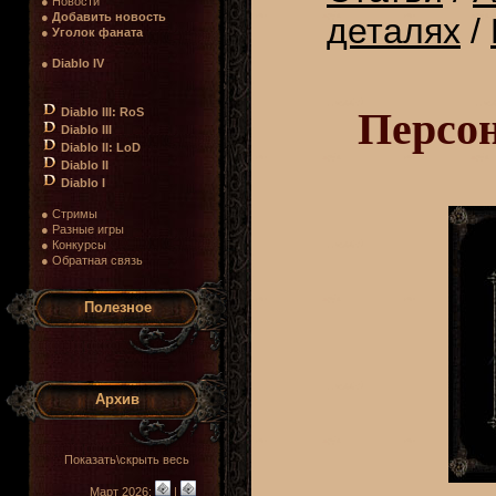
● Новости
●
Добавить новость
деталях
/
●
Уголок фаната
●
Diablo IV
Персон
Diablo III: RoS
Diablo III
Diablo II: LoD
Diablo II
Diablo I
● Стримы
● Разные игры
● Конкурсы
● Обратная связь
Полезное
Архив
Показать\скрыть весь
Март 2026:
|