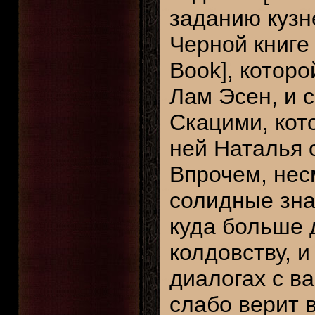
заданию кузне
Черной книге
Book], которо
Лам Эсен, и 
Скацими, кото
ней Наталья 
Впрочем, нес
солидные зна
куда больше 
колдовству, и
диалогах с в
слабо верит 