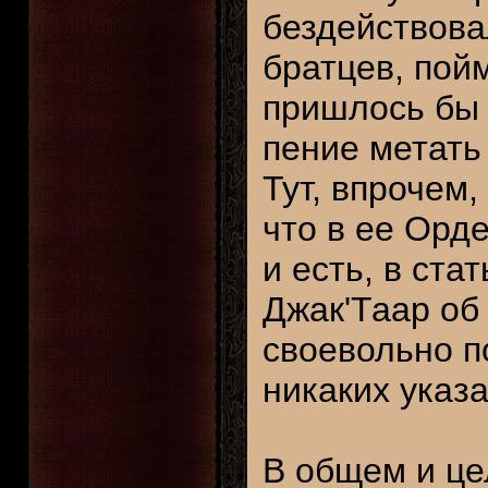
бездействова
братцев, пойм
пришлось бы 
пение метать
Тут, впрочем
что в ее Орд
и есть, в стат
Джак'Таар об 
своевольно п
никаких указ
В общем и це