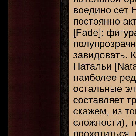
воедино сет 
постоянно а
[Fade]: фигу
полупрозрачн
завидовать. К
Натальи [Nata
наиболее ред
остальные эл
составляет т
скажем, из т
сложности), т
поохотиться,