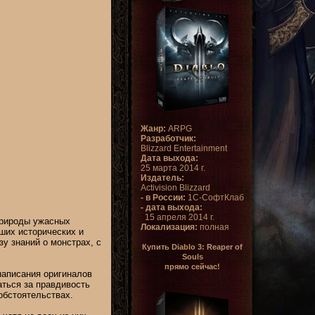
Жанр:
ARPG
Разработчик:
Blizzard Entertainment
Дата выхода:
25 марта 2014 г.
Издатель:
Activision Blizzard
- в России:
1С-СофтКлаб
- дата выхода:
15 апреля 2014 г.
природы ужасных
Локализация:
полная
ших исторических и
у знаний о монстрах, с
Купить Diablo 3: Reaper of
Souls
прямо сейчас!
написания оригиналов
аться за правдивость
обстоятельствах.