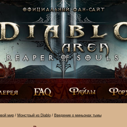
овой мир
/
Монстрый из Diablo
/
Введение о миньонах тьмы