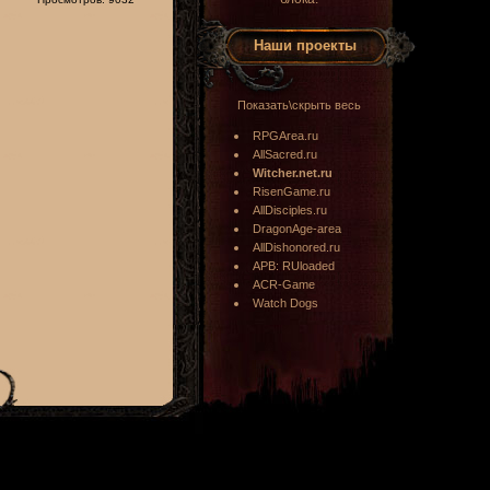
Наши проекты
Показать\скрыть весь
RPGArea.ru
AllSacred.ru
Witcher.net.ru
RisenGame.ru
AllDisciples.ru
DragonAge-area
AllDishonored.ru
APB: RUloaded
ACR-Game
Watch Dogs