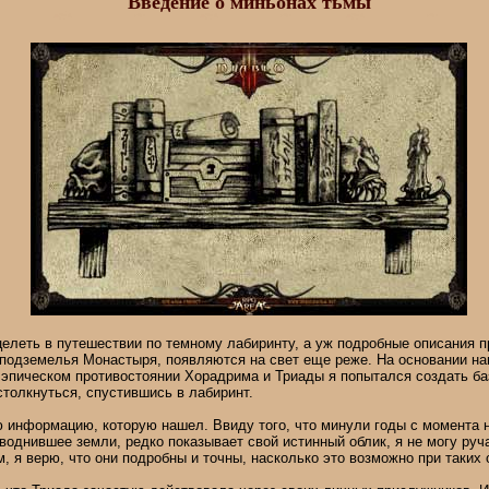
Введение о миньонах тьмы
елеть в путешествии по темному лабиринту, а уж подробные описания 
подземелья Монастыря, появляются на свет еще реже. На основании на
эпическом противостоянии Хорадрима и Триады я попытался создать баз
толкнуться, спустившись в лабиринт.
 информацию, которую нашел. Ввиду того, что минули годы с момента 
наводнившее земли, редко показывает свой истинный облик, я не могу руч
м, я верю, что они подробны и точны, насколько это возможно при таких 