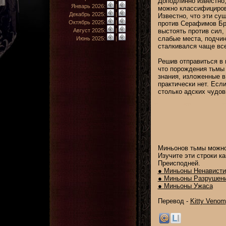
Доподлинно известно,
Январь 2026:
|
можно классифицирова
Декабрь 2025:
|
Известно, что эти су
Октябрь 2025:
|
против Серафимов Бра
Август 2025:
|
выстоять против сил,
слабые места, подчин
Июнь 2025:
|
сталкивался чаще все
Решив отправиться в 
что порождения тьмы 
знания, изложенные в
практически нет. Есл
столько адских чудов
Миньонов тьмы можно 
Изучите эти строки к
Преисподней.
● Миньоны Ненависти
● Миньоны Разрушен
● Миньоны Ужаса
Перевод -
Kitty Venom