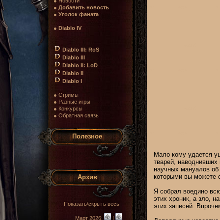
● Новости
●
Добавить новость
●
Уголок фаната
●
Diablo IV
Diablo III: RoS
Diablo III
Diablo II: LoD
Diablo II
Diablo I
● Стримы
● Разные игры
● Конкурсы
● Обратная связь
Полезное
Мало кому удается уц
тварей, наводнивших 
научных мануалов об 
которыми вы можете с
Архив
Я собрал воедино всю
этих хроник, а зло, 
Показать\скрыть весь
этих записей. Впроче
Март 2026:
|