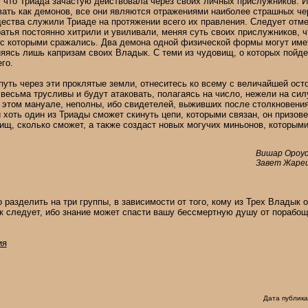
 что Триада зачастую действовала через своих личных прислужников. И 
ть как демонов, все они являются отражениями наиболее страшных чер
щества служили Триаде на протяжении всего их правления. Следует отмет
тья постоянно хитрили и увиливали, меняя суть своих прислужников, 
 с которыми сражались. Два демона одной физической формы могут име
яясь лишь капризам своих Владык. С теми из чудовищ, о которых пойде
го.
путь через эти проклятые земли, отнеситесь ко всему с величайшей ост
весьма трусливы и будут атаковать, полагаясь на число, нежели на сил
 этом мануале, неполны, ибо свидетелей, выживших после столкновения
и хоть один из Триады сможет скинуть цепи, которыми связан, он призове
ищ, сколько сможет, а также создаст новых могучих миньонов, которыми
Вишар Ороус
Завет Жаре
разделить на три группы, в зависимости от того, кому из Трех Владык 
ак следует, ибо знание может спасти вашу бессмертную душу от порабо
ия
Дата публика