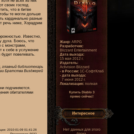
хотя не всех из них
т своих господ.
ить, что в битве
чтобы те могли дольше
ть кардинально разные
т речь ниже, Хорадрим
орожностью. Известно,
у духа. Боюсь, что
Жанр:
ARPG
 с монстрами,
Разработчик:
т к себе в услужение
Blizzard Entertainment
 будет повелевать.
Дата выхода:
15 мая 2012 г.
Издатель:
, главный библиотекарь
Activision Blizzard
ши Братства Визджерей
- в России:
1С-СофтКлаб
- дата выхода:
7 июня 2012 г.
Локализация:
полная
они подчиняются.
щения обитателями
Купить Diablo 3
прямо сейчас!
Интересное
Нет данных для этого
ции: 2010-01-09 01:41:26
блока.
Просмотров: 9032