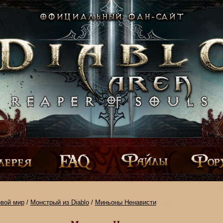
овой мир
/
Монстрый из Diablo
/
Миньоны Ненависти