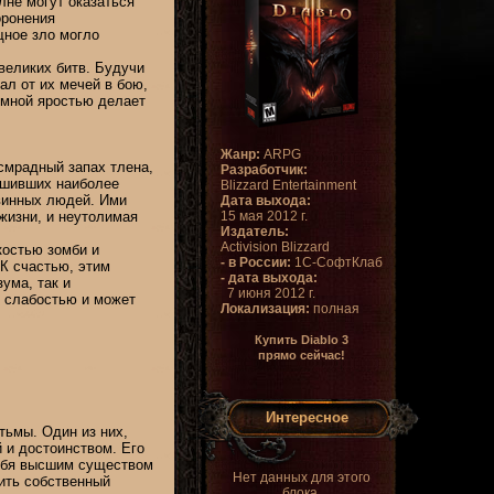
лне могут оказаться
оронения
ное зло могло
великих битв. Будучи
ал от их мечей в бою,
умной яростью делает
Жанр:
ARPG
мрадный запах тлена,
Разработчик:
ршивших наиболее
Blizzard Entertainment
винных людей. Ими
Дата выхода:
15 мая 2012 г.
жизни, и неутолимая
Издатель:
Activision Blizzard
остью зомби и
- в России:
1С-СофтКлаб
 К счастью, этим
- дата выхода:
ума, так и
7 июня 2012 г.
й слабостью и может
Локализация:
полная
Купить Diablo 3
прямо сейчас!
Интересное
тьмы. Один из них,
й и достоинством. Его
себя высшим существом
Нет данных для этого
ить собственный
блока.