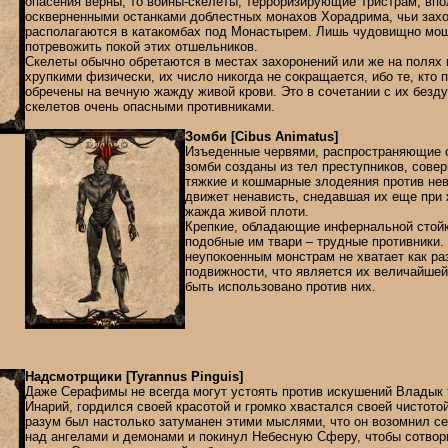
опасения верны, то воины-скелеты, терроризирующие Тристрам, впо
оскверненными останками доблестных монахов Хорадрима, чьи зах
располагаются в катакомбах под Монастырем. Лишь чудовищно мощ
потревожить покой этих отшельников.
Скелеты обычно обретаются в местах захоронений или же на полях 
хрупкими физически, их число никогда не сокращается, ибо те, кто п
обречены на вечную жажду живой крови. Это в сочетании с их безд
скелетов очень опасными противниками.
Зомби [Cibus Animatus]
Изъеденные червями, распространяющие с
зомби созданы из тел преступников, сове
тяжкие и кошмарные злодеяния против не
движет ненависть, снедавшая их еще при 
жажда живой плоти.
Крепкие, обладающие инфернальной стойк
подобные им твари – трудные противники.
неупокоенным монстрам не хватает как раз
подвижности, что является их величайше
быть использовано против них.
Надсмотрщики [Tyrannus Pinguis]
Даже Серафимы не всегда могут устоять против искушений Владык 
Инарий, гордился своей красотой и громко хвастался своей чистото
разум был настолько затуманен этими мыслями, что он возомнил 
над ангелами и демонами и покинул Небесную Сферу, чтобы сотвор