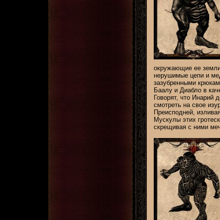
окружающие ее земли.
нерушимые цепи и ме
зазубренными крюками
Баалу и Диабло в кач
Говорят, что Инарий д
смотреть на свое из
Преисподней, изливая
Мускулы этих гротеск
скрещивая с ними ме