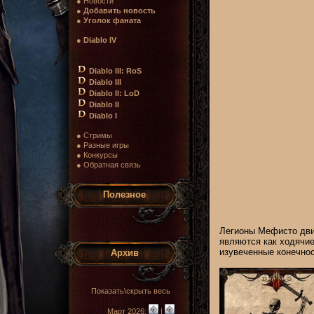
● Новости
●
Добавить новость
●
Уголок фаната
●
Diablo IV
Diablo III: RoS
Diablo III
Diablo II: LoD
Diablo II
Diablo I
● Стримы
● Разные игры
● Конкурсы
● Обратная связь
Полезное
Легионы Мефисто дви
являются как ходячие
изувеченные конечнос
Архив
Показать\скрыть весь
Март 2026:
|