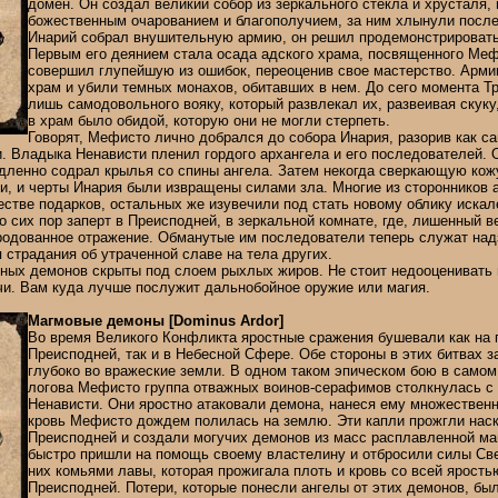
домен. Он создал великий собор из зеркального стекла и хрусталя, 
божественным очарованием и благополучием, за ним хлынули после
Инарий собрал внушительную армию, он решил продемонстрироват
Первым его деянием стала осада адского храма, посвященного Меф
совершил глупейшую из ошибок, переоценив свое мастерство. Арми
храм и убили темных монахов, обитавших в нем. До сего момента Т
лишь самодовольного вояку, который развлекал их, развеивая скуку
в храм было обидой, которую они не могли стерпеть.
Говорят, Мефисто лично добрался до собора Инария, разорив как са
 Владыка Ненависти пленил гордого архангела и его последователей. 
дленно содрал крылья со спины ангела. Затем некогда сверкающую ко
, и черты Инария были извращены силами зла. Многие из сторонников 
естве подарков, остальных же изувечили под стать новому облику искал
о сих пор заперт в Преисподней, в зеркальной комнате, где, лишенный в
уродованное отражение. Обманутые им последователи теперь служат над
 страдания об утраченной славе на тела других.
ных демонов скрыты под слоем рыхлых жиров. Не стоит недооценивать и
чи. Вам куда лучше послужит дальнобойное оружие или магия.
Магмовые демоны [Dominus Ardor]
Во время Великого Конфликта яростные сражения бушевали как н
Преисподней, так и в Небесной Сфере. Обе стороны в этих битвах 
глубоко во вражеские земли. В одном таком эпическом бою в самом
логова Мефисто группа отважных воинов-серафимов столкнулась с
Ненависти. Они яростно атаковали демона, нанеся ему множественн
кровь Мефисто дождем полилась на землю. Эти капли прожгли нас
Преисподней и создали могучих демонов из масс расплавленной м
быстро пришли на помощь своему властелину и отбросили силы Све
них комьями лавы, которая прожигала плоть и кровь со всей ярос
Преисподней. Потери, которые понесли ангелы от этих демонов, б