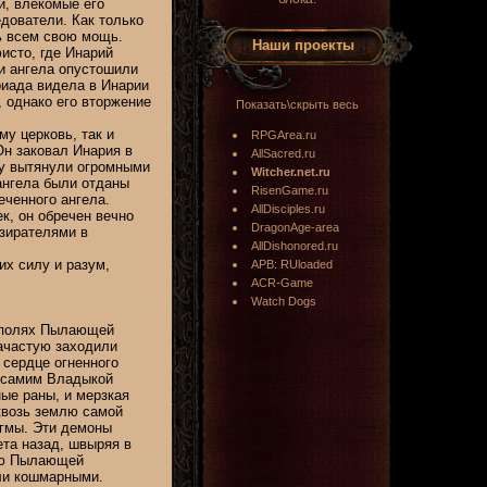
и, влекомые его
дователи. Как только
ь всем свою мощь.
Наши проекты
исто, где Инарий
и ангела опустошили
риада видела в Инарии
, однако его вторжение
Показать\скрыть весь
му церковь, так и
RPGArea.ru
Он заковал Инария в
AllSacred.ru
жу вытянули огромными
Witcher.net.ru
ангела были отданы
RisenGame.ru
еченного ангела.
AllDisciples.ru
ек, он обречен вечно
DragonAge-area
зирателями в
AllDishonored.ru
х силу и разум,
APB: RUloaded
ACR-Game
Watch Dogs
а полях Пылающей
зачастую заходили
 сердце огненного
 самим Владыкой
ые раны, и мерзкая
квозь землю самой
агмы. Эти демоны
та назад, швыряя в
тью Пылающей
ыли кошмарными.