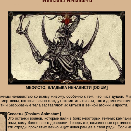
Миньоны Ненависти
МЕФИСТО, ВЛАДЫКА НЕНАВИСТИ [ODIUM]
жимы ненавистью ко всему живому, особенно к тем, что чист душой. М
 мертвецы, которые вечно жаждут отомстить живым, так и демонические
ти и безобразные тела заставляют их биться в вечной агонии и ярости.
Скелеты [Ossium Animatum]
Это останки воинов, которые пали в боях некоторых темных кампан
теми, кому более всего доверяли. Теперь же, оживленные противое
эти отряды проклятых вечно ищут новобранцев в свои ряды. Если 