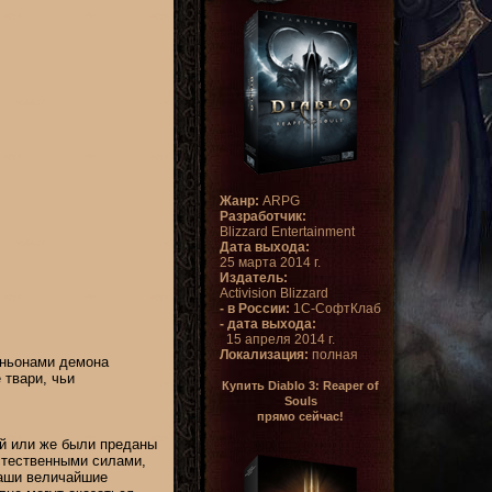
Жанр:
ARPG
Разработчик:
Blizzard Entertainment
Дата выхода:
25 марта 2014 г.
Издатель:
Activision Blizzard
- в России:
1С-СофтКлаб
- дата выхода:
15 апреля 2014 г.
Локализация:
полная
иньонами демона
 твари, чьи
Купить Diablo 3: Reaper of
Souls
прямо сейчас!
ий или же были преданы
стественными силами,
наши величайшие