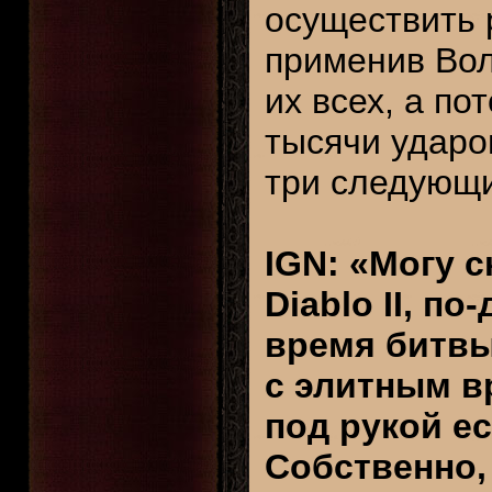
осуществить 
применив Вол
их всех, а п
тысячи ударо
три следующи
IGN: «Могу с
Diablo II, п
время битвы.
с элитным в
под рукой ес
Собственно,