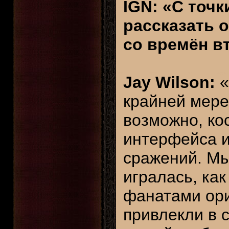
IGN: «С точ
рассказать 
со времён в
Jay Wilson:
«
крайней мере
возможно, ко
интерфейса и
сражений. Мы
игралась, ка
фанатами ориг
привлекли в 