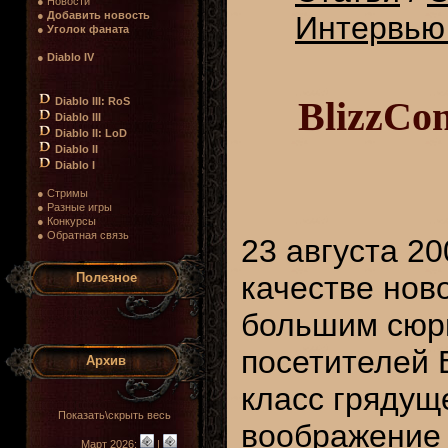
● Новости
●
Добавить новость
Интервью
●
Уголок фаната
●
Diablo IV
BlizzCo
Diablo III: RoS
Diablo III
Diablo II: LoD
Diablo II
Diablo I
● Стримы
● Разные игры
● Конкурсы
● Обратная связь
23 августа 2
Полезное
качестве нов
большим сюр
посетителей B
Архив
класс грядущ
Показать\скрыть весь
воображение
Март 2026:
|