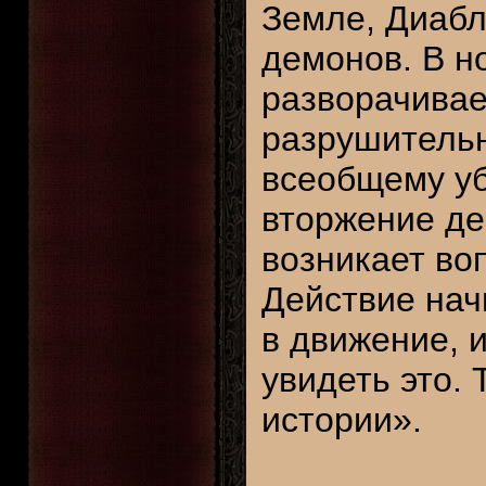
Земле, Диабл
демонов. В н
разворачивает
разрушительн
всеобщему у
вторжение де
возникает во
Действие нач
в движение, и
увидеть это.
истории».