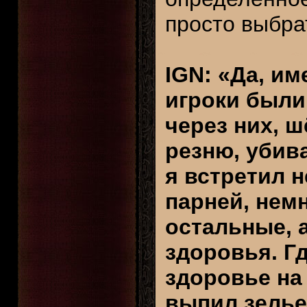
просто выбра
IGN: «Да, им
игроки были
через них, ш
резню, убива
я встретил 
парней, нем
остальные, 
здоровья. Г
здоровье на
выпил зелье