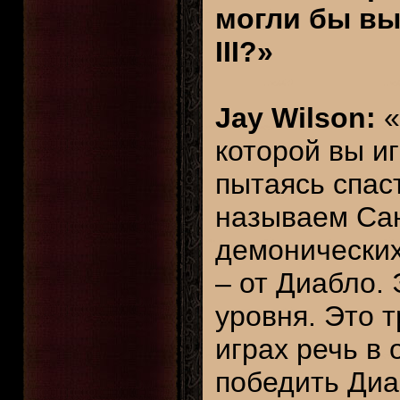
могли бы вы 
III?»
Jay Wilson:
«
которой вы иг
пытаясь спас
называем Сан
демонических
– от Диабло.
уровня. Это 
играх речь в
победить Диа