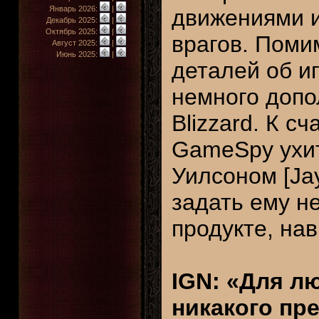
Январь 2026:
|
движениями 
Декабрь 2025:
|
Октябрь 2025:
|
врагов. Поми
Август 2025:
|
Июнь 2025:
|
деталей об и
немного доп
Blizzard. К с
GameSpy ухит
Уилсоном [Jay
задать ему н
продукте, на
IGN: «Для л
никакого пре