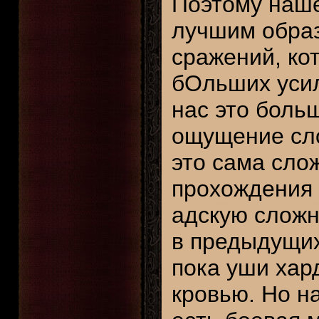
Поэтому наше
лучшим обра
сражений, ко
бОльших усил
нас это боль
ощущение сло
это сама сло
прохождения 
адскую сложн
в предыдущих
пока уши хар
кровью. Но на