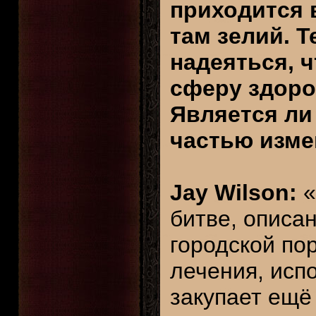
приходится 
там зелий. Т
надеяться, 
сферу здоро
Является ли
частью изме
Jay Wilson:
«
битве, описан
городской по
лечения, испо
закупает ещё 