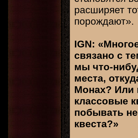
расширяет то
порождают».
IGN: «Многое
связано с т
мы что-нибу
места, откуд
Монах? Или 
классовые к
побывать не
квеста?»