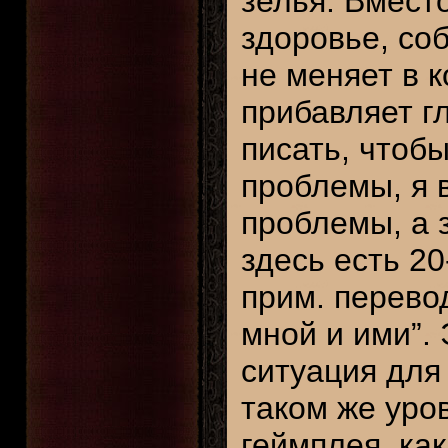
зелья. Вместо
здоровье, со
не меняет в к
прибавляет г
писать, чтобы
проблемы, я 
проблемы, а 
здесь есть 2
прим. перево
мной и ими”.
ситуация для
таком же уро
геймплея, ка