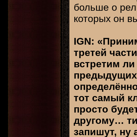
больше о рел
которых он в
IGN: «Прини
третей части
встретим ли
предыдущих
определённо
тот самый кл
просто буде
другому… ти
запишут, ну