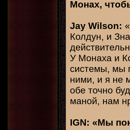
Монах, чтоб
Jay Wilson:
«
Колдун, и Зн
действительн
У Монаха и К
системы, мы 
ними, и я не 
обе точно буд
маной, нам н
IGN: «Мы по