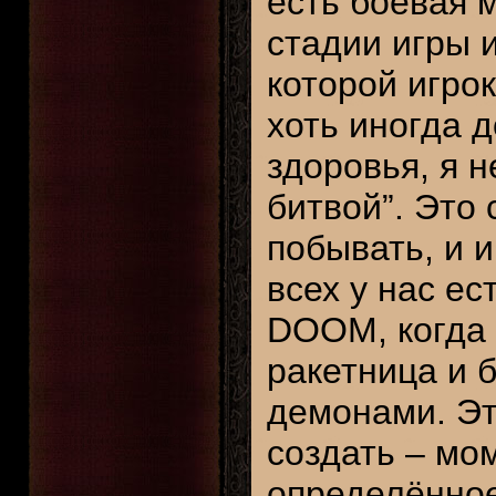
есть боевая 
стадии игры 
которой игрок
хоть иногда 
здоровья, я 
битвой”. Это 
побывать, и 
всех у нас е
DOOM, когда 
ракетница и 
демонами. Эт
создать – мом
определённое