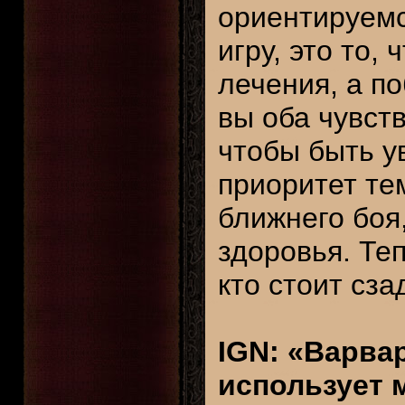
ориентируемс
игру, это то,
лечения, а п
вы оба чувст
чтобы быть у
приоритет тем
ближнего боя
здоровья. Те
кто стоит сза
IGN: «Варва
использует м