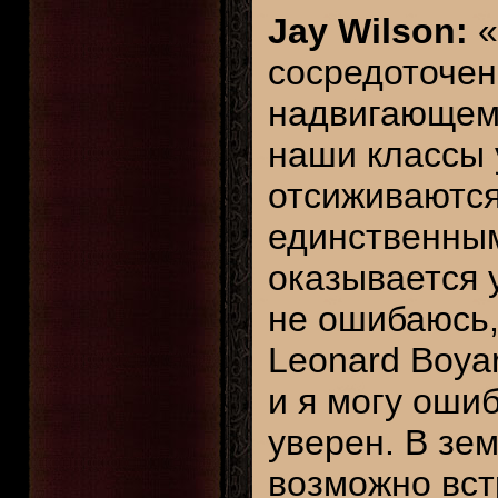
Jay Wilson:
«
сосредоточен
надвигающемс
наши классы 
отсиживаются
единственны
оказывается у
не ошибаюсь,
Leonard Boyar
и я могу ошиб
уверен. В зе
возможно вст