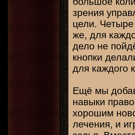
большое коли
зрения управ
цели. Четыре 
же, для каждо
дело не пойд
кнопки делал
для каждого к
Ещё мы доба
навыки право
хорошим нов
лечения, и иг