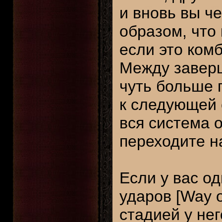
и вновь вы ч
образом, что
если это ком
Между заверш
чуть больше 
к следующей 
вся система 
переходите н
Если у вас од
ударов [Way o
стадией у нег