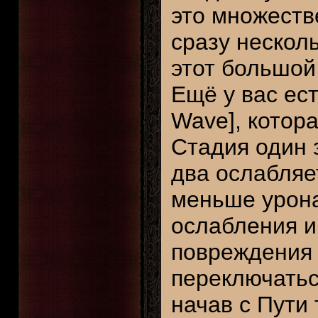
это множеств
сразу несколь
этот большой 
Ещё у вас ес
Wave], котор
Стадия один 
два ослабляе
меньше урона
ослабления и
повреждения 
переключатьс
начав с Пути