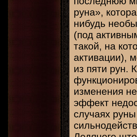
последнюю м
руна», котора
нибудь необы
(под активны
такой, на кот
активации), 
из пяти рун.
функциониро
изменения не
эффект недос
случаях руны
сильнодейств
Ледяного што