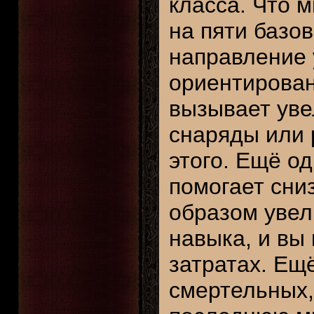
класса. Что 
на пяти базо
направление 
ориентирован
вызывает ув
снаряды или 
этого. Ещё о
помогает сни
образом увел
навыка, и вы
затратах. Ещ
смертельных,