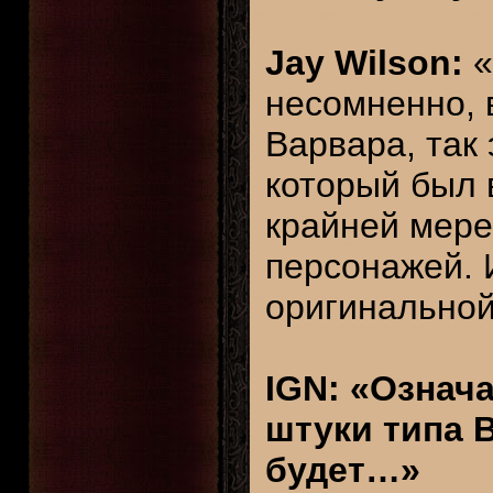
Jay Wilson:
«
несомненно, 
Варвара, так
который был в
крайней мере
персонажей. 
оригинальной D
IGN: «Означа
штуки типа 
будет…»