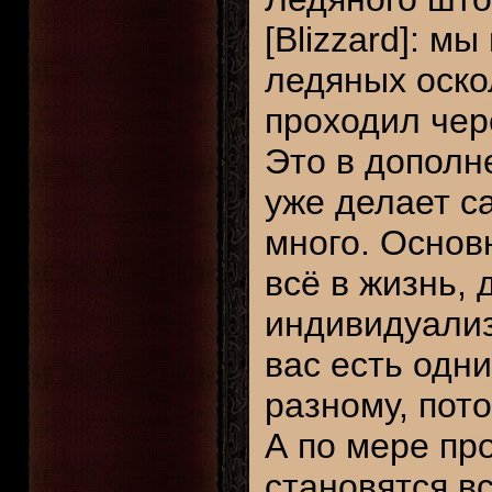
[Blizzard]: м
ледяных оскол
проходил чер
Это в дополн
уже делает с
много. Основ
всё в жизнь,
индивидуализ
вас есть одни
разному, пот
А по мере пр
становятся в