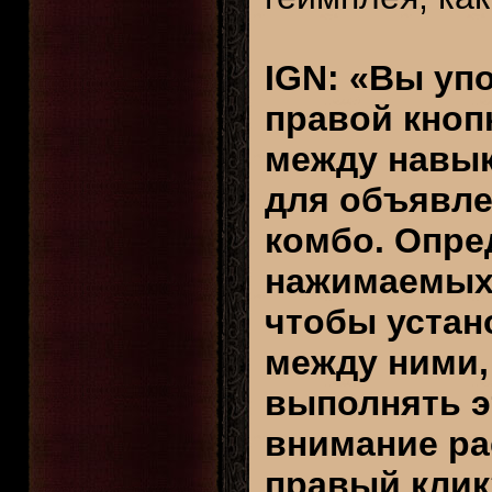
IGN: «Вы уп
правой кноп
между навык
для объявле
комбо. Опре
нажимаемых
чтобы устан
между ними,
выполнять э
внимание ра
правый клик