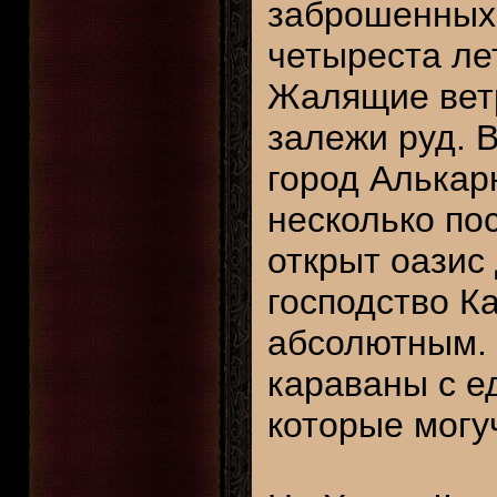
заброшенных 
четыреста лет
Жалящие вет
залежи руд. 
город Алькар
несколько по
открыт оазис 
господство К
абсолютным. 
караваны с е
которые могу