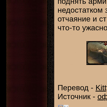
поднять арми
недостатком 
отчаяние и с
что-то ужасн
Перевод -
Kit
Источник -
оф