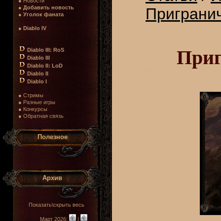
● Новости
●
Добавить новость
Пригранич
●
Уголок фаната
●
Diablo IV
Приг
Diablo III: RoS
Diablo III
Diablo II: LoD
Diablo II
Diablo I
● Стримы
● Разные игры
● Конкурсы
● Обратная связь
Полезное
Архив
Показать\скрыть весь
Март 2026:
|