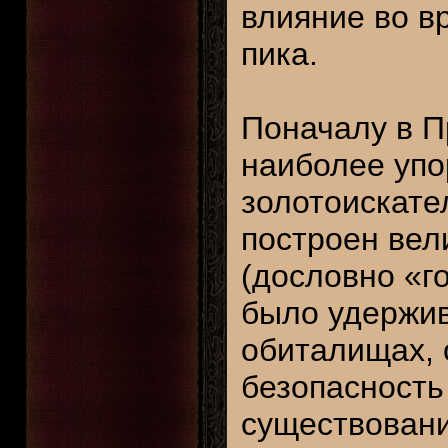
влияние во в
пика.
Поначалу в П
наиболее упо
золотоискате
построен вел
(дословно «го
было удержив
обиталищах, 
безопасность
существовани