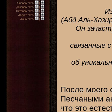
Январь 2026:
|
Декабрь 2025:
|
И
Октябрь 2025:
|
Август 2025:
|
(Абд Аль-Хази
Июнь 2025:
|
Он зачас
связанные с
об уникаль
После моего 
Песчаными ак
что это естес