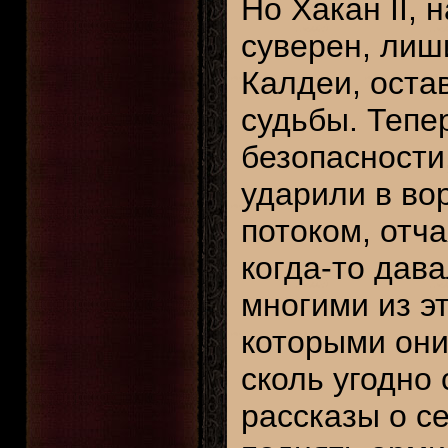
Но Хакан II,
суверен, лиш
Калдеи, остав
судьбы. Тепе
безопасности
ударили в во
потоком, отч
когда-то дава
многими из эт
которыми они
сколь угодно
рассказы о с