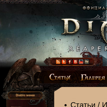
Diablo меню
Статьи
/
И