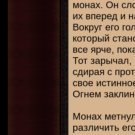
монах. Он сл
их вперед и 
Вокруг его го
который стан
все ярче, пок
Тот зарычал,
сдирая с прот
свое истинно
Огнем заклин
Монах метнул
различить ег