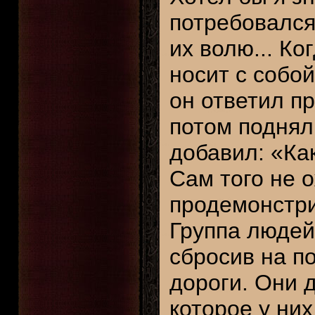
потребовался
их волю... Ко
носит с собой
он ответил п
потом поднял 
добавил: «Ка
Сам того не 
продемонстри
Группа людей
сбросив на по
дороги. Они 
которое у ни