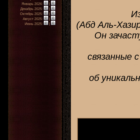
Январь 2026:
|
Декабрь 2025:
|
И
Октябрь 2025:
|
Август 2025:
|
(Абд Аль-Хази
Июнь 2025:
|
Он зачас
связанные с
об уникаль