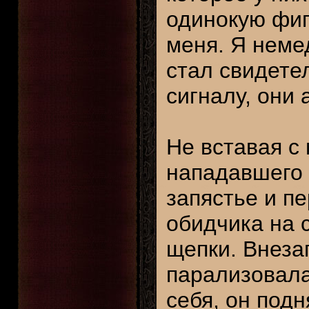
одинокую фиг
меня. Я неме
стал свидете
сигналу, они 
Не вставая с 
нападавшего 
запястье и п
обидчика на с
щепки. Внеза
парализовала
себя, он подн