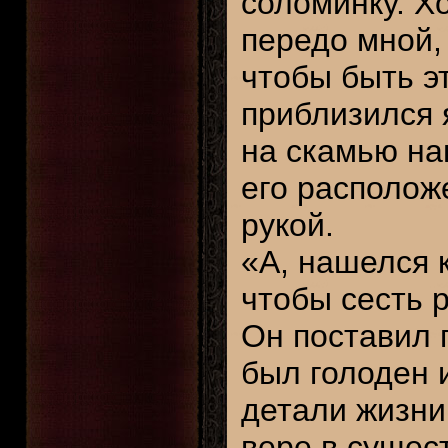
соломинку. Х
передо мной,
чтобы быть э
приблизился 
на скамью на
его располож
рукой.
«А, нашелся 
чтобы сесть 
Он поставил 
был голоден 
детали жизни
вере в сущес