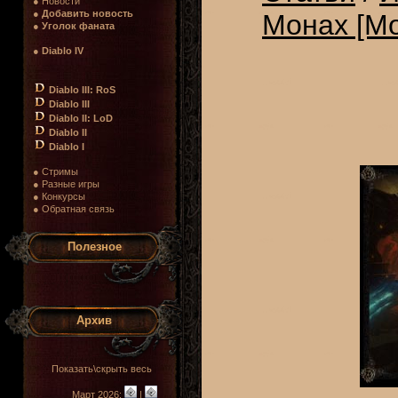
● Новости
●
Добавить новость
Монах [Mo
●
Уголок фаната
●
Diablo IV
Diablo III: RoS
Diablo III
Diablo II: LoD
Diablo II
Diablo I
● Стримы
● Разные игры
● Конкурсы
● Обратная связь
Полезное
Архив
Показать\скрыть весь
Март 2026:
|