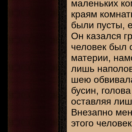
маленьких ко
краям комнат
были пусты, е
Он казался г
человек был 
материи, нам
лишь наполов
шею обвивала
бусин, голов
оставляя лиш
Внезапно мен
этого челове