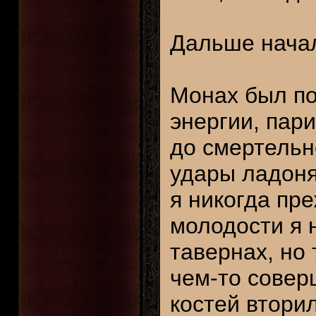
Дальше начал
Монах был п
энергии, пар
до смертельн
удары ладоня
я никогда пр
молодости я 
тавернах, но 
чем-то совер
костей вторил