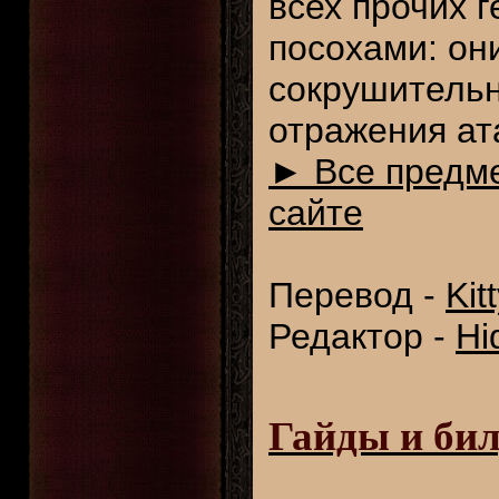
всех прочих 
посохами: он
сокрушительн
отражения ат
► Все предм
сайте
Перевод -
Kit
Редактор -
Hi
Гайды и би