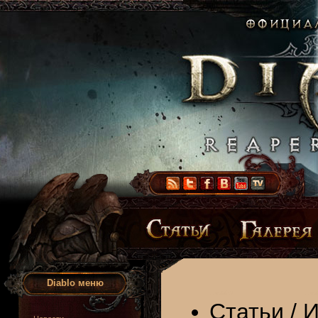
Diablo меню
Статьи
/
И