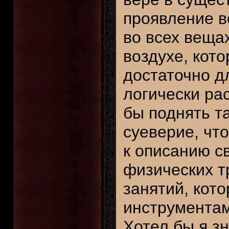
проявление в
во всех вещах
воздухе, кот
достаточно д
логически ра
бы поднять та
суеверие, чт
к описанию с
физических т
занятий, кот
инструментам
Хотел бы я зн