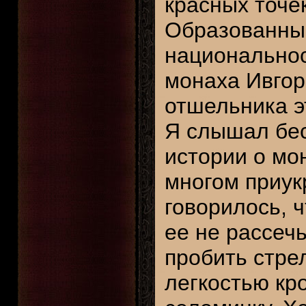
красных точек
Образованный
национальнос
монаха Ивгор
отшельника э
Я слышал бе
истории о мо
многом приук
говорилось, 
ее не рассеч
пробить стрел
легкостью кр