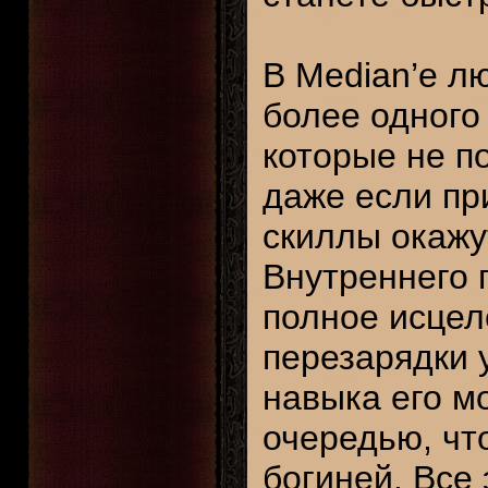
В Median’е л
более одного
которые не п
даже если пр
скиллы окажу
Внутреннего п
полное исцел
перезарядки 
навыка его м
очередью, чт
богиней. Все 