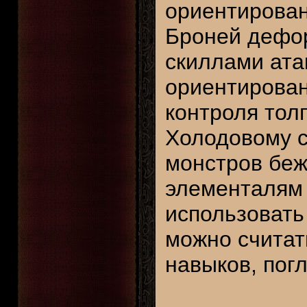
ориентирован
Броней дефор
скиллами ата
ориентирован
контроля тол
Холодовому с
монстров беж
элементалям [
использовать
можно считат
навыков, пог