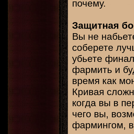
почему.
Защитная б
Вы не набьет
соберете луч
убьете финал
фармить и бу
время как мо
Кривая сложн
когда вы в пе
чего вы, воз
фармингом, в