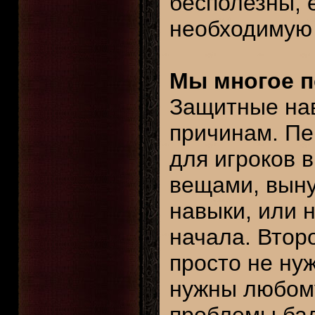
бесполезны, 
необходимую 
Мы многое п
Защитные нав
причинам. Пе
для игроков 
вещами, выну
навыки, или н
начала. Второ
просто не ну
нужны любому