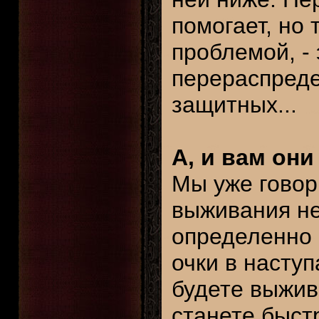
помогает, но 
проблемой, -
перераспреде
защитных...
А, и вам они
Мы уже говор
выживания не
определенно 
очки в насту
будете выжив
станете быст