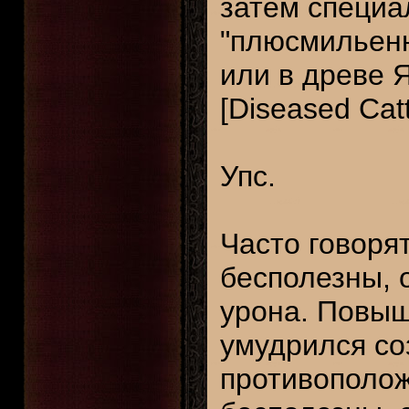
затем специа
"плюсмильенн
или в древе 
[Diseased Catt
Упс.
Часто говоря
бесполезны, 
урона. Повыш
умудрился со
противополо