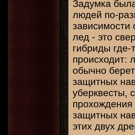
Задумка была
людей по-раз
зависимости 
лед - это све
гибриды где-т
происходит: 
обычно берет
защитных нав
уберквесты, 
прохождения 
защитных нав
этих двух др