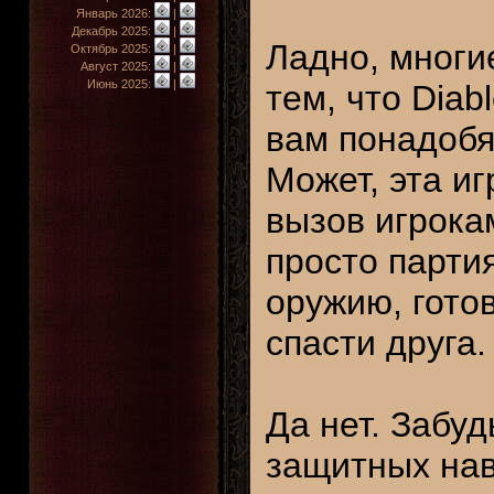
Январь 2026:
|
Декабрь 2025:
|
Ладно, многи
Октябрь 2025:
|
Август 2025:
|
Июнь 2025:
|
тем, что Diab
вам понадобя
Может, эта и
вызов игрока
просто парти
оружию, гото
спасти друга.
Да нет. Забу
защитных нав