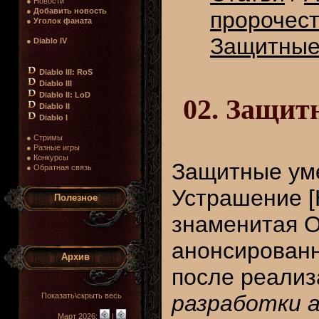
● Новости
●
Добавить новость
пророчест
●
Уголок фаната
Защитные 
●
Diablo IV
Diablo III: RoS
Diablo III
Diablo II: LoD
02. Защитн
Diablo II
Diablo I
● Стримы
● Разные игры
● Конкурсы
Защитные умен
● Обратная связь
Устрашение [
Полезное
знаменитая О
анонсированн
Архив
после реализ
разработки а
Показать\скрыть весь
Март 2026:
|