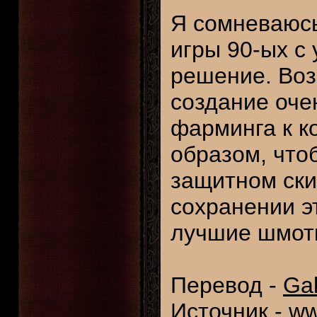
Я сомневаюсь
игры 90-ых с
решение. Во
создание оче
фарминга к к
образом, что
защитном скил
сохранении э
лучшие шмотк
Перевод -
Ga
Источник -
ww