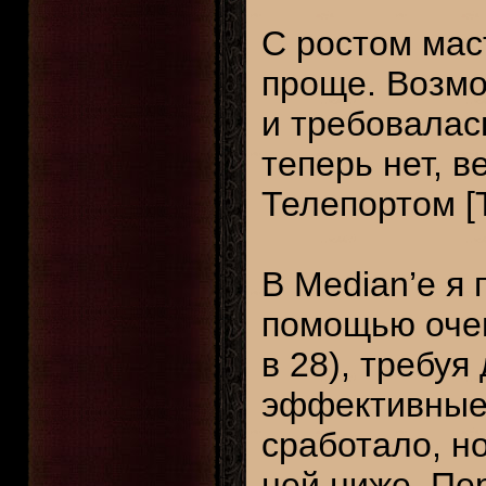
С ростом мас
проще. Возмо
и требовалась
теперь нет, в
Телепортом [T
В Median’е я 
помощью очен
в 28), требу
эффективные
сработало, н
ней ниже. Пе