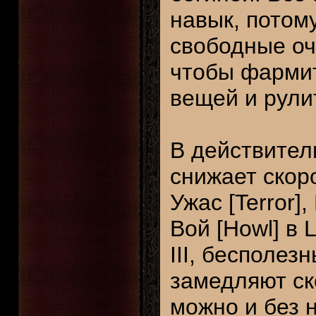
навык, потому
свободные оч
чтобы фармит
вещей и рули
В действител
снижает скоро
Ужас [Terror]
Вой [Howl] в 
III, бесполез
замедляют ск
можно и без н