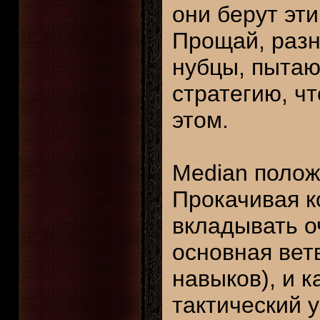
они берут эт
Прощай, разн
нубцы, пытаю
стратегию, ч
этом.
Median полож
Прокачивая к
вкладывать о
основная ветв
навыков), и 
тактический 