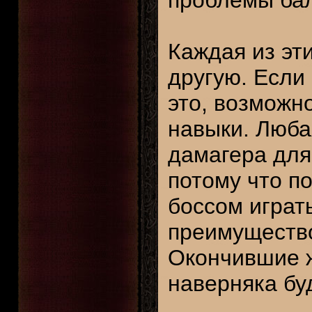
проблемы ба
Каждая из эт
другую. Если
это, возможн
навыки. Люба
дамагера для
потому что п
боссом играть
преимуществ
Окончившие ж
наверняка бу