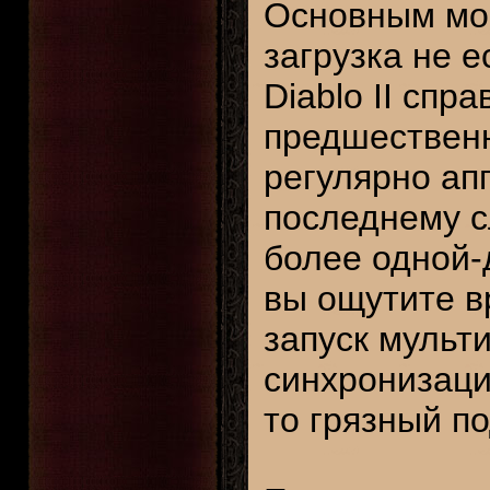
Основным мо
загрузка не е
Diablo II спр
предшественн
регулярно ап
последнему с
более одной-
вы ощутите вр
запуск мульт
синхронизации
то грязный по