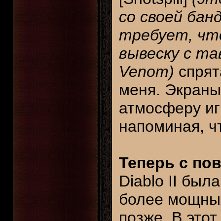
со своей банд
требует, чт
вывеску с тав
Venom)
спрят
меня. Экраны
атмосферу иг
напоминая, чт
Теперь с по
Diablo II был
более мощны
позже. В это