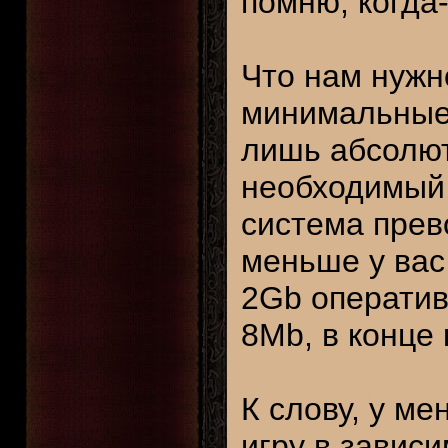
помню, когда
Что нам нужно
минимальные 
лишь абсолю
необходимый 
система прев
меньше у вас 
2Gb операти
8Mb, в конце 
К слову, у ме
игру в завис