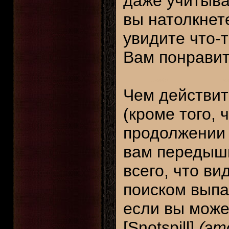
даже учитыва
вы натолкнет
увидите что-т
Вам понравит
Чем действит
(кроме того, 
продолжении и
вам передышк
всего, что ви
поиском выпа
если вы може
[Snotspill]
(эт