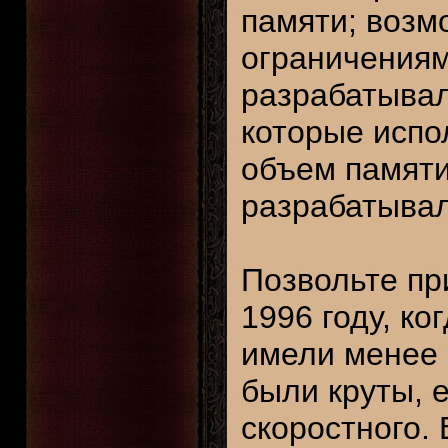
памяти; возм
ограничениям
разрабатывал
которые испо
объем памяти
разрабатывал
Позвольте пр
1996 году, к
имели менее 
были круты, 
скоростного.