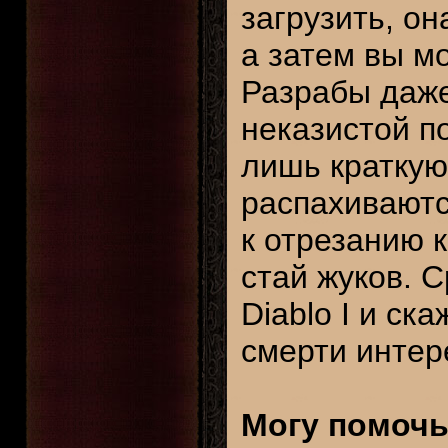
загрузить, он
а затем вы м
Разрабы даже
неказистой по
лишь краткую
распахиваютс
к отрезанию 
стай жуков. 
Diablo I и ск
смерти интер
Могу помочь