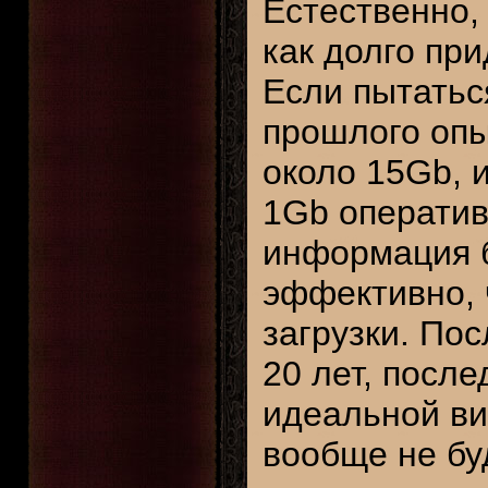
Естественно,
как долго при
Если пытатьс
прошлого опы
около 15Gb, 
1Gb оператив
информация б
эффективно, 
загрузки. Пос
20 лет, посл
идеальной ви
вообще не бу