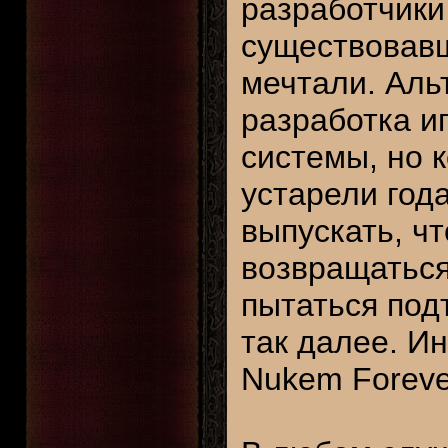
разработчики
существовавши
мечтали. Аль
разработка и
системы, но 
устарели год
выпускать, ч
возвращаться
пытаться подт
так далее. И
Nukem Forever