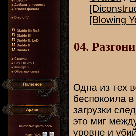
● Новости
●
Добавить новость
[Diconstruc
●
Уголок фаната
[Blowing Y
●
Diablo IV
Diablo III: RoS
Diablo III
Diablo II: LoD
04. Разгони
Diablo II
Diablo I
● Стримы
● Разные игры
● Конкурсы
● Обратная связь
Полезное
Одна из тех 
беспокоила в 
загрузки сле
Архив
это миг межд
Показать\скрыть весь
уровне и убий
Март 2026:
|