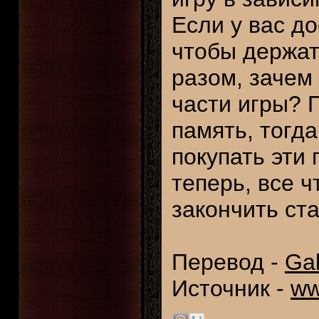
Если у вас д
чтобы держат
разом, зачем
части игры? 
память, тогд
покупать эти 
теперь, все ч
закончить ст
Перевод -
Ga
Источник -
ww