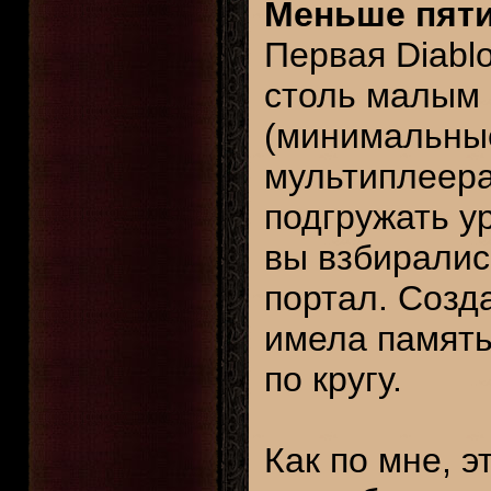
Меньше пяти
Первая Diabl
столь малым 
(минимальные
мультиплеера
подгружать у
вы взбиралис
портал. Созд
имела память
по кругу.
Как по мне, э