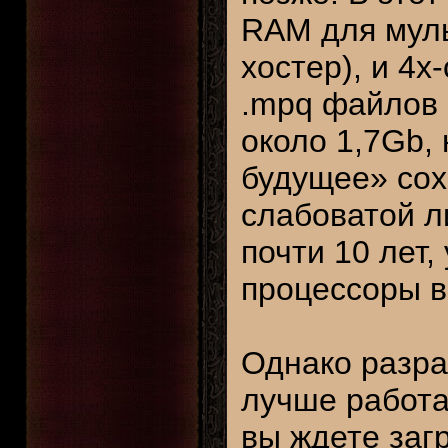
RAM для муль
хостер), и 4
.mpq файлов 
около 1,7Gb,
будущее» сох
слабоватой л
почти 10 лет,
процессоры в
Однако разра
лучше работа
вы ждете заг