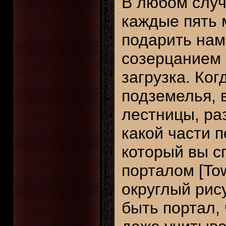
В любом случ
каждые пять 
подарить нам
созерцанием 
загрузка. Ког
подземелья, 
лестницы, раз
какой части 
который вы с
порталом [Tow
округлый рису
быть портал,