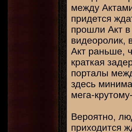
между Актами
придется жда
прошли Акт в
видеоролик, 
Акт раньше, 
краткая заде
порталы межд
здесь минима
мега-крутому
Вероятно, лю
приходится ж