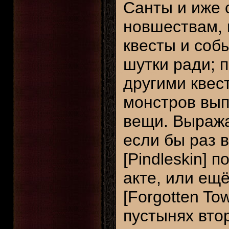
Санты и иже 
новшествам,
квесты и соб
шутки ради; 
другими квес
монстров вы
вещи. Выражая
если бы раз 
[Pindleskin] 
акте, или ещ
[Forgotten To
пустынях втор