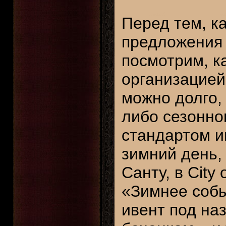
Перед тем, к
предложения п
посмотрим, к
организацией
можно долго,
либо сезонног
стандартом и
зимний день, 
Санту, в City
«Зимнее собы
ивент под на