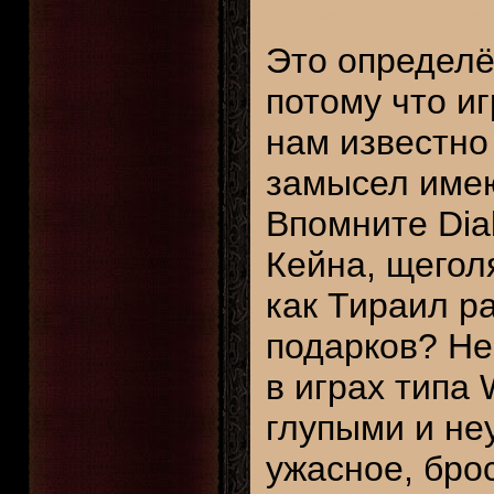
Это определён
потому что иг
нам известно
замысел имею
Впомните Diab
Кейна, щегол
как Тираил р
подарков? Не
в играх типа 
глупыми и не
ужасное, бро