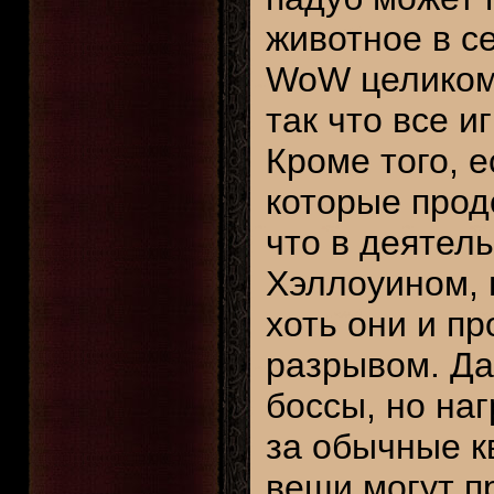
животное в се
WoW целиком 
так что все и
Кроме того, 
которые прод
что в деятел
Хэллоуином, 
хоть они и п
разрывом. Да
боссы, но на
за обычные к
вещи могут п