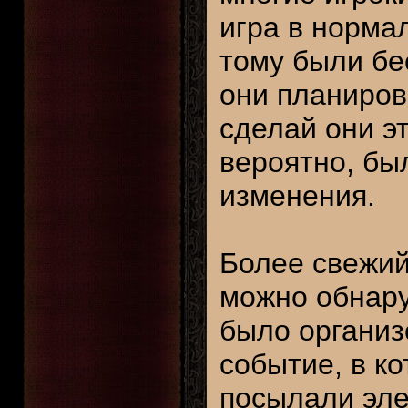
игра в норма
тому были бе
они планиров
сделай они эт
вероятно, бы
изменения.
Более свежий
можно обнару
было организ
событие, в ко
посылали эле