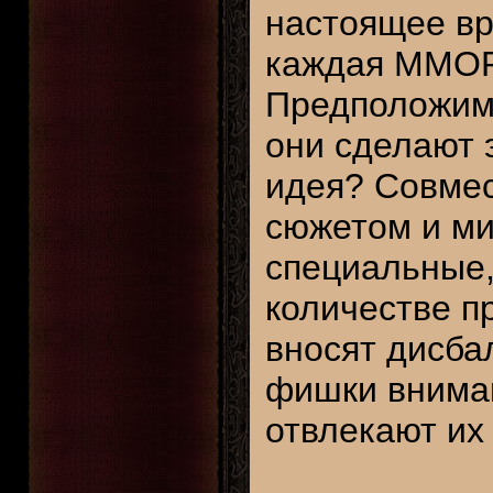
настоящее вр
каждая MMOP
Предположим 
они сделают эт
идея? Совмес
сюжетом и м
специальные,
количестве п
вносят дисбал
фишки вниман
отвлекают их