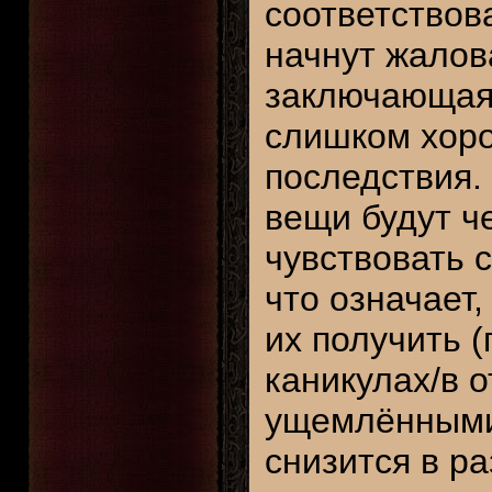
соответствов
начнут жалов
заключающаяс
слишком хор
последствия.
вещи будут ч
чувствовать 
что означает,
их получить (
каникулах/в о
ущемлёнными,
снизится в ра