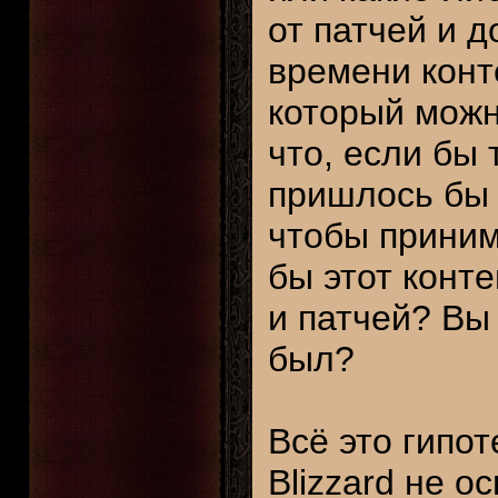
от патчей и 
времени конт
который можно
что, если бы 
пришлось бы 
чтобы приним
бы этот конт
и патчей? Вы
был?
Всё это гипот
Blizzard не о