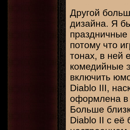
Другой больш
дизайна. Я б
праздничные 
потому что и
тонах, в ней 
комедийные э
включить юмо
Diablo III, н
оформлена в 
Больше близк
Diablo II с е