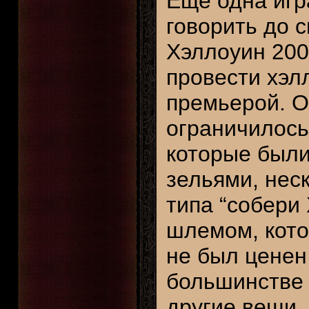
Ещё одна игр
говорить до 
Хэллоуин 200
провести хэл
премьерой. О
ограничилось
которые был
зельями, нес
типа “собери
шлемом, кото
не был ценен
большинстве 
другие вещи,