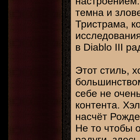
настроением. 
темна и злов
Тристрама, к
исследования 
в Diablo III ра
Этот стиль, 
большинством
себе не очен
контента. Хэл
насчёт Рожде
Не то чтобы оч
радуги, здес