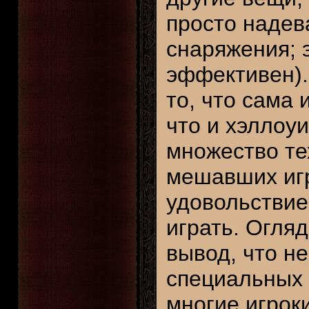
просто надев
снаряжения; 
эффективен)
то, что сама 
что и хэллоу
множество те
мешавших игр
удовольствие
играть. Огля
вывод, что н
специальных 
многие игрок