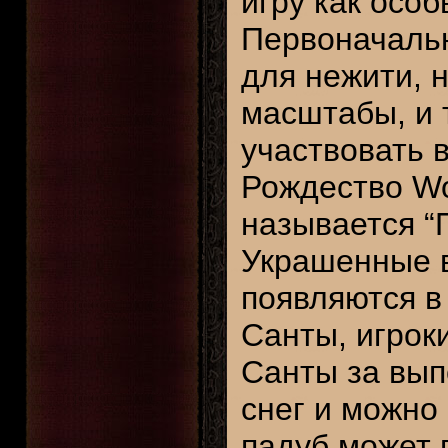
игру как осо
Первоначальн
для нежити, 
масштабы, и 
участвовать в
Рождество Wo
называется “
Украшенные 
появляются в
Санты, игрок
Санты за вып
снег и можно
падуб может 