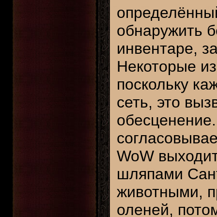
определённый
обнаружить б
инвентаре, з
Некоторые из
поскольку ка
сеть, это вы
обесценение. 
согласовывае
WoW выходит 
шляпами Сан
животными, 
оленей, потом