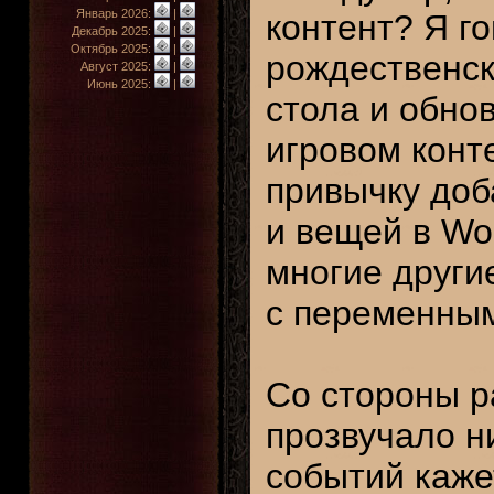
Январь 2026:
|
контент? Я г
Декабрь 2025:
|
Октябрь 2025:
|
рождественск
Август 2025:
|
Июнь 2025:
|
стола и обно
игровом конте
привычку доб
и вещей в Wor
многие други
с переменным
Со стороны ра
прозвучало н
событий каже