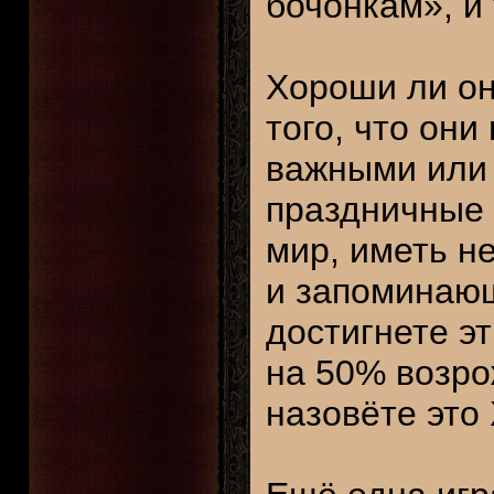
бочонкам», и 
Хороши ли он
того, что он
важными или
праздничные 
мир, иметь н
и запоминающ
достигнете э
на 50% возро
назовёте это