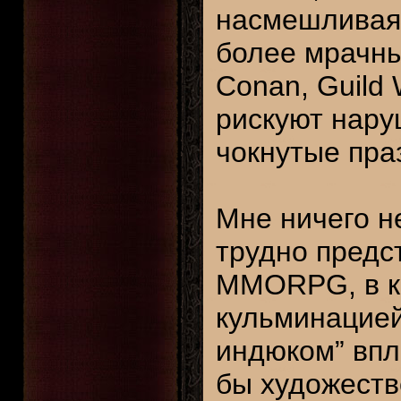
насмешливая 
более мрачны
Conan, Guild
рискуют нару
чокнутые пра
Мне ничего не
трудно предс
MMORPG, в ко
кульминацией
индюком” впл
бы художеств