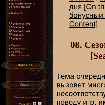
● Новости
●
Добавить новость
дня [On t
●
Уголок фаната
бонусный 
●
Diablo IV
Content]
Diablo III: RoS
Diablo III
Diablo II: LoD
Diablo II
Diablo I
08. Сез
● Стримы
● Разные игры
● Конкурсы
[Se
● Обратная связь
Полезное
Тема очередн
вызовет много
Архив
несоответств
Показать\скрыть весь
поводу игр, 
Март 2026:
|