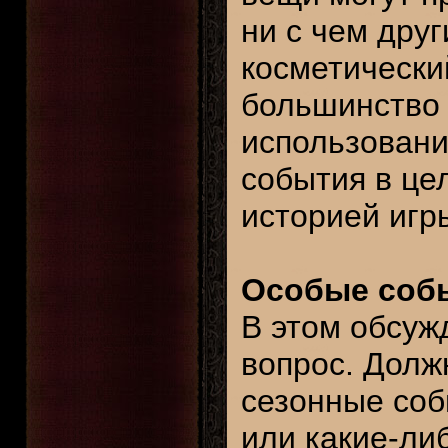
ни с чем дру
косметически
большинство 
использовани
события в це
историей игр
Особые событ
В этом обсуж
вопрос. Должн
сезонные соб
или какие-ли