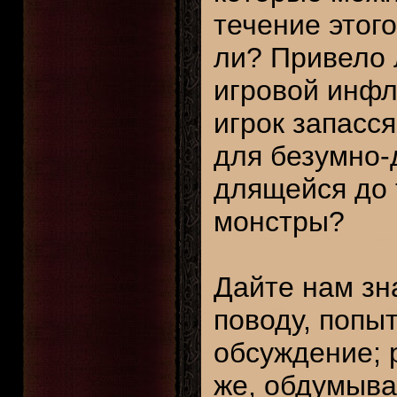
течение этог
ли? Привело 
игровой инфл
игрок запасся
для безумно-
длящейся до 
монстры?
Дайте нам зн
поводу, попы
обсуждение; р
же, обдумыва