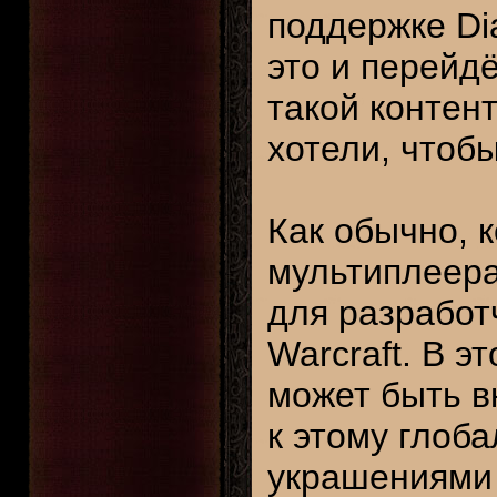
поддержке Dia
это и перейд
такой контен
хотели, чтоб
Как обычно, 
мультиплеера
для разработч
Warcraft. В э
может быть в
к этому глоб
украшениями