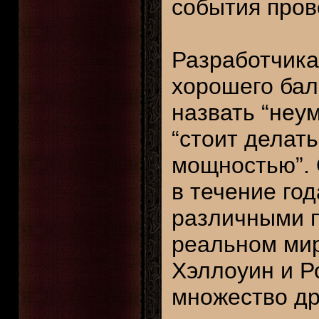
события прово
Разработчик
хорошего бал
назвать “неу
“стоит делат
мощностью”. 
в течение год
различными 
реальном мир
Хэллоуин и Р
множество др