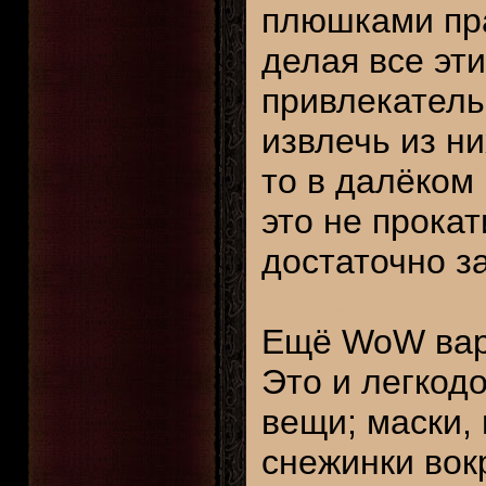
плюшками пра
делая все эт
привлекатель
извлечь из н
то в далёком
это не прока
достаточно з
Ещё WoW вар
Это и легкод
вещи; маски,
снежинки вок