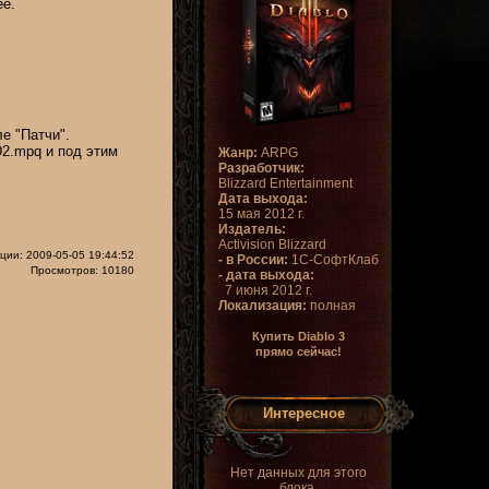
ее.
ле "Патчи".
D2.mpq и под этим
Жанр:
ARPG
Разработчик:
Blizzard Entertainment
Дата выхода:
15 мая 2012 г.
Издатель:
Activision Blizzard
ции: 2009-05-05 19:44:52
- в России:
1С-СофтКлаб
Просмотров: 10180
- дата выхода:
7 июня 2012 г.
Локализация:
полная
Купить Diablo 3
прямо сейчас!
Интересное
Нет данных для этого
блока.