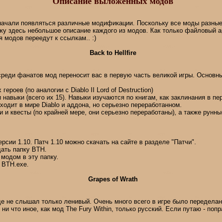
Описание выложенных модов
начали появляться различные модификации. Поскольку все моды разные
ожу здесь небольшое описание каждого из модов. Как только файловый а
 модов переедут к ссылкам.. :)
Back to Hellfire
реди фанатов мод переносит вас в первую часть великой игры. Основн
 героев (по аналогии с Diablo II Lord of Destruction)
и навыки (всего их 15). Навыки изучаются по книгам, как заклинания в пер
ходит в мире Diablo и аддона, но серьезно переработанном.
и и квесты (по крайней мере, они серьезно переработаны), а также рунн
 версии 1.10. Патч 1.10 можно скачать на сайте в разделе "Патчи".
здать папку BTH.
 модом в эту папку.
 BTH.exe.
Grapes of Wrath
е не слышал только ленивый. Очень много всего в игре было переделано
 ни что иное, как мод The Fury Within, только русский. Если путаю - поп