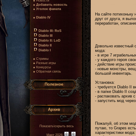
● Новости
●
Добавить новость
●
Уголок фаната
На сайте потихоньку 
●
Diablo IV
друг от друга, я выл
переработан, описания
Diablo III: RoS
Diablo III
Diablo II: LoD
Diablo II
Довольно известный с
Diablo I
мода:
- в игре 7 играбельных
● Стримы
- у каждого героя сво
● Разные игры
- действие игры проис
● Конкурсы
- новые монстры, вещ
● Обратная связь
большой инвентарь.
Установка:
Полезное
- требуется Diablo II
- в папке Diablo II со
- распаковать архив с
- запустить мод через
Архив
Пожалуй, об этом мод
Показать\скрыть весь
путаю, то Grapes есть
характеристики мода:
Март 2026:
|