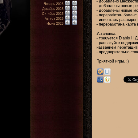
- добавлено множеств
Январь 2026:
|
- добавлены новые ре
Декабрь 2025:
|
- добавлены новые мон
Октябрь 2025:
|
- переработан баланс
Август 2025:
|
- инвентарь расширен
Июнь 2025:
|
- переработана карта 
Установка:
- требуется Diablo II 
- распакуйте содержи
названием перетащить 
- предварительно сов
Приятной игры. :)