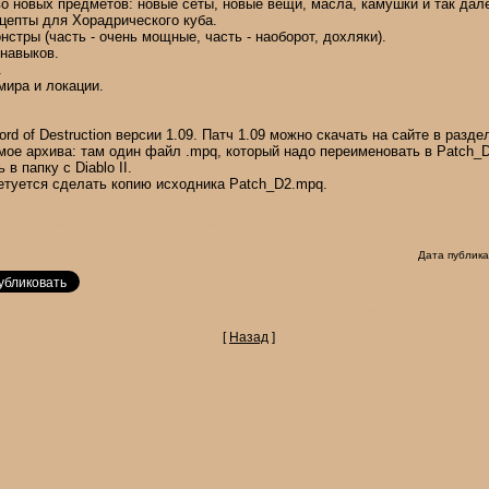
о новых предметов: новые сеты, новые вещи, масла, камушки и так дал
цепты для Хорадрического куба.
стры (часть - очень мощные, часть - наоборот, дохляки).
 навыков.
.
мира и локации.
Дord of Destruction версии 1.09. Патч 1.09 можно скачать на сайте в разде
мое архива: там один файл .mpq, который надо переименовать в Patch_
в папку с Diablo II.
етуется сделать копию исходника Patch_D2.mpq.
Дата публика
[
Назад
]