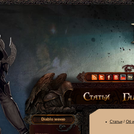
Diablo меню
Статьи
/
Об и