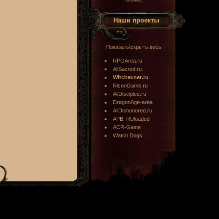
Наши проекты
Показать\скрыть весь
RPGArea.ru
AllSacred.ru
Witcher.net.ru
RisenGame.ru
AllDisciples.ru
DragonAge-area
AllDishonored.ru
APB: RUloaded
ACR-Game
Watch Dogs