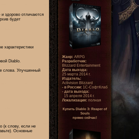
 и здорово отличаются
рхив будет
ые характеристики
Жанр:
ARPG
вой Diablo.
Разработчик:
Blizzard Entertainment
Дата выхода:
ые слова. Улучшенный
25 марта 2014 г.
Издатель:
Activision Blizzard
- в России:
1С-СофтКлаб
- дата выхода:
15 апреля 2014 г.
Локализация:
полная
Купить Diablo 3: Reaper of
Souls
прямо сейчас!
 (к слову, если не
равьте). Основные