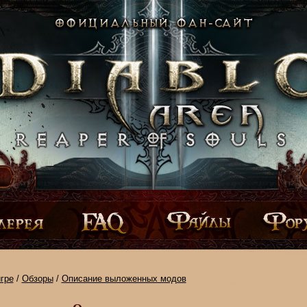
гре
/
Обзоры
/
Описание выложенных модов