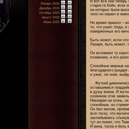
И вот все они теперь
Январь 2026:
|
староста Кейн, всех и
Декабрь 2025:
|
на которых были высе
Октябрь 2025:
|
тело он нашел в нижн
Август 2025:
|
Июнь 2025:
|
Но время пришло – во
то, что ушел тогда, и
поверженных его мечо
Быть может, если это
Лазаря, быть может, 
Он вспомнил ту корот
пламенем, и его разо
Спокойные мерные шаг
благодарного рыцаря Л
и ужас, не зная, вый
… Жуткий демоническ
оставшимися гвардей
в душу воина. И жутк
хозяином этих земель
Невзирая на огонь, о
спокойные, но стреми
Он бил мечом, пробив
всю тоску, что мучил
захлебываясь хлынувш
тут он понял, что Те
И вина, тоска и боль