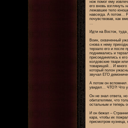
нож помог ему извлеч
его вновь взглянуть 
лежавшее тело юноши 
навсегда. А потом… Р
почувствовав, как в
…
Идти на Восток, туда
Воин, охваченный ужа
снова к нему приходи
терзало его и после 
поднимались и терзал
присоединялись к его
колдовские твари или
товарищей… И много н
который полон ужасн
звучал ЕГО демонич
А потом он вспомнил 
увидел… ЧТО?! Что ув
Он не знал ответа, н
обитателями, что тол
остальным и теперь о
И он бежал – Странни
кара, чтобы их пожра
присмотром кузнеца, 