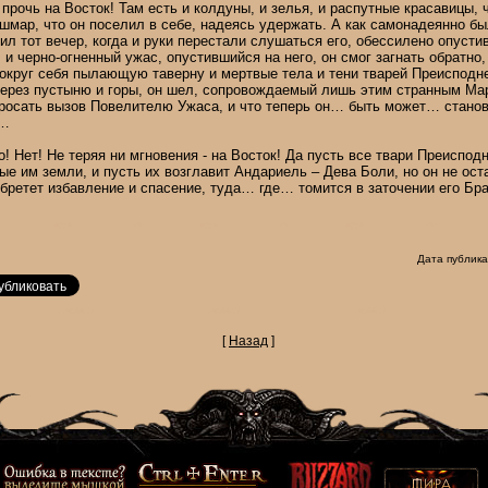
 прочь на Восток! Там есть и колдуны, и зелья, и распутные красавицы, 
кошмар, что он поселил в себе, надеясь удержать. А как самонадеянно б
ил тот вечер, когда и руки перестали слушаться его, обессилено опусти
и черно-огненный ужас, опустившийся на него, он смог загнать обратно,
вокруг себя пылающую таверну и мертвые тела и тени тварей Преиспод
ерез пустыню и горы, он шел, сопровождаемый лишь этим странным Мар
росать вызов Повелителю Ужаса, и что теперь он… быть может… стан
ь…
о! Нет! Не теряя ни мгновения - на Восток! Да пусть все твари Преиспод
ые им земли, и пусть их возглавит Андариель – Дева Боли, но он не ост
 обретет избавление и спасение, туда… где… томится в заточении его Бр
Дата публика
[
Назад
]