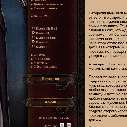
● Новости
●
Добавить новость
●
Уголок фаната
Неторопливые шаги на
●
Diablo IV
от того, что видел, и
вот он стремился сюд
причиняло ничто. Те, 
Diablo III: RoS
славой в боях, кто жд
Diablo III
все реже, чем больше
Diablo II: LoD
воспоминания – и сол
Diablo II
накрытого стола под т
Diablo I
дети и за которые их 
простые, не насыщенн
● Стримы
уходя в дальние кра
● Разные игры
● Конкурсы
А теперь… Все, кого 
● Обратная связь
могильными камням
Преклоняя колени пер
Полезное
сдерживая крик, стон 
мужчина, который люб
любое дело, за какое
темноту и детские ст
любил поворчать, все
Архив
взрослым мужчиной. И
Кеджистана и песках 
подруга старого кара
приходила к заболевш
Показать\скрыть весь
дома…
Март 2026:
|