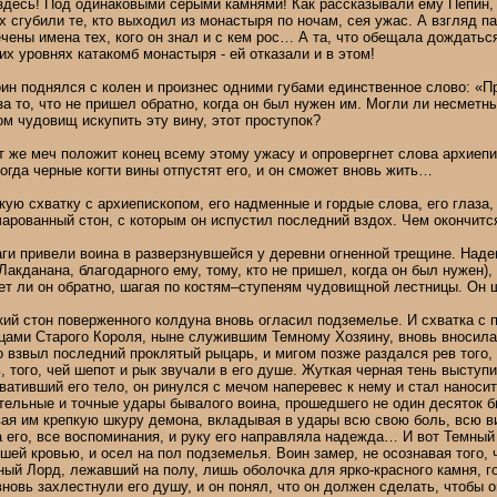
 здесь! Под одинаковыми серыми камнями! Как рассказывали ему Пепин, 
х сгубили те, кто выходил из монастыря по ночам, сея ужас. А взгляд па
чены имена тех, кого он знал и с кем рос… А та, что обещала дождаться
их уровнях катакомб монастыря - ей отказали и в этом!
ин поднялся с колен и произнес одними губами единственное слово: «Пр
 за то, что не пришел обратно, когда он был нужен им. Могли ли несмет
м чудовищ искупить эту вину, этот проступок?
т же меч положит конец всему этому ужасу и опровергнет слова архиеп
тогда черные когти вины отпустят его, и он сможет вновь жить…
кую схватку с архиепископом, его надменные и гордые слова, его глаз
чарованный стон, с которым он испустил последний вздох. Чем окончитс
и привели воина в разверзнувшейся у деревни огненной трещине. Наде
акданана, благодарного ему, тому, кто не пришел, когда он был нужен),
дет ли он обратно, шагая по костям–ступеням чудовищной лестницы. Он
ий стон поверженного колдуна вновь огласил подземелье. И схватка с 
цами Старого Короля, ныне служившим Темному Хозяину, вновь вносила
о взвыл последний проклятый рыцарь, и мигом позже раздался рев того,
, того, чей шепот и рык звучали в его душе. Жуткая черная тень выступи
хвативший его тело, он ринулся с мечом наперевес к нему и стал наноси
тельные и точные удары бывалого воина, прошедшего не один десяток б
ая им крепкую шкуру демона, вкладывая в удары всю свою боль, всю вин
а его, все воспоминания, и руку его направляла надежда… И вот Темный
ей кровью, и осел на пол подземелья. Воин замер, не осознавая того,
мный Лорд, лежавший на полу, лишь оболочка для ярко-красного камня, го
 вновь захлестнули его душу, и он понял, что он должен сделать, чтобы