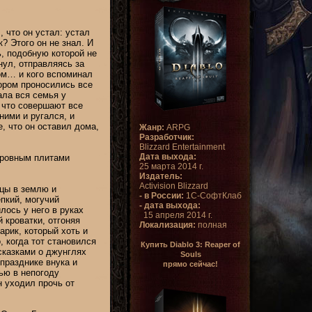
 что он устал: устал
к? Этого он не знал. И
, подобную которой не
инул, отправляясь за
дом… и кого вспоминал
ором проносились все
ала вся семья у
, что совершают все
 ними и ругался, и
, что он оставил дома,
Жанр:
ARPG
Разработчик:
Blizzard Entertainment
Дата выхода:
д ровным плитами
25 марта 2014 г.
Издатель:
Activision Blizzard
ьцы в землю и
- в России:
1С-СофтКлаб
епкий, могучий
- дата выхода:
лось у него в руках
15 апреля 2014 г.
 кроватки, отгоняя
Локализация:
полная
арик, который хоть и
 когда тот становился
Купить Diablo 3: Reaper of
сказками о джунглях
Souls
празднике внука и
прямо сейчас!
ью в непогоду
н уходил прочь от