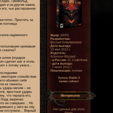
Огден, Гризвольд,
дал и на другие камни,
 его, чье растерзанное
остите». Простить за
ные полчища
ископа надменного
Жанр:
ARPG
Разработчик:
Blizzard Entertainment
Дата выхода:
а, полыхавшие кровавым
15 мая 2012 г.
я схватка?
Издатель:
Activision Blizzard
в шлем (подарок
- в России:
1С-СофтКлаб
 он сделал шаг в огонь
- дата выхода:
 шел к логову ужаса…
7 июня 2012 г.
Локализация:
полная
последними
 некоторое спокойствие
Купить Diablo 3
 кто объявил себя
прямо сейчас!
ла из темноты.
ть удары мечом – не
итв, яростные удары.
Интересное
у, что терзала его,
 Лорд закричал,
 что он совершил… Но
ревшего у него во лбу.
Нет данных для этого
 они отступили… Верный
блока.