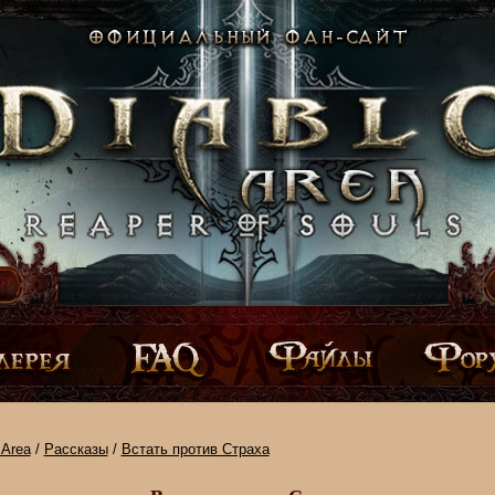
Area
/
Рассказы
/
Встать против Страха