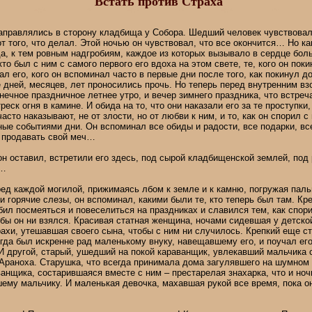
Встать против Страха
правлялись в сторону кладбища у Собора. Шедший человек чувствовал,
 от того, что делал. Этой ночью он чувствовал, что все окончится… Но ка
а, к тем ровным надгробиям, каждое из которых вызывало в сердце боль
кто был с ним с самого первого его вдоха на этом свете, те, кого он пок
ал его, кого он вспоминал часто в первые дни после того, как покинул 
 дней, месяцев, лет проносились прочь. Но теперь перед внутренним вз
нечное праздничное летнее утро, и вечер зимнего праздника, что встреч
реск огня в камине. И обида на то, что они наказали его за те проступки
часто наказывают, не от злости, но от любви к ним, и то, как он спорил с
ые событиями дни. Он вспоминал все обиды и радости, все подарки, все
я продавать свой меч…
он оставил, встретили его здесь, под сырой кладбищенской землей, по
и…
ед каждой могилой, прижимаясь лбом к земле и к камню, погружая пал
и горячие слезы, он вспоминал, какими были те, кто теперь был там. Кр
ил посмеяться и повеселиться на праздниках и славился тем, как спори
 бы он ни взялся. Красивая статная женщина, ночами сидевшая у детской
рахи, утешавшая своего сына, чтобы с ним ни случилось. Крепкий еще ст
гда был искренне рад маленькому внуку, навещавшему его, и поучал его,
 другой, старый, ушедший на покой караванщик, увлекавший мальчика 
Араноха. Старушка, что всегда принимала дома загулявшего на шумном 
ванщика, состарившаяся вместе с ним – престарелая знахарка, что и ноч
ему мальчику. И маленькая девочка, махавшая рукой все время, пока о