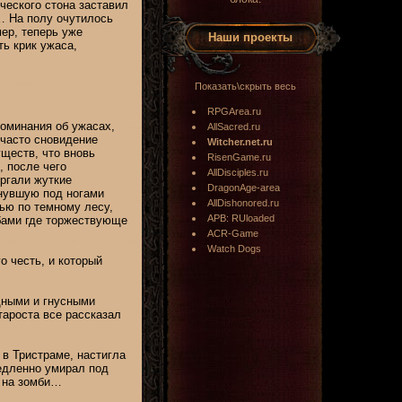
ческого стона заставил
й… На полу очутилось
ер, теперь уже
Наши проекты
ть крик ужаса,
Показать\скрыть весь
RPGArea.ru
поминания об ужасах,
AllSacred.ru
 часто сновидение
Witcher.net.ru
ществ, что вновь
RisenGame.ru
, после чего
AllDisciples.ru
ергали жуткие
DragonAge-area
бнувшую под ногами
AllDishonored.ru
ью по темному лесу,
APB: RUloaded
бами где торжествующе
ACR-Game
Watch Dogs
о честь, и который
ищными и гнусными
тароста все рассказал
 в Тристраме, настигла
едленно умирал под
ж на зомби…