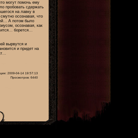
что могут помочь ему
ыло пробовать сдержать
вшегося на лавку в
 смутно осознавая, что
ней… А потом было
иусом, осознавая, как
овится… борется…
ней вырвутся и
ановится и придет на
ат…
ции: 2009-04-14 19:57:13
Просмотров: 6440