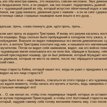
ь изо лба монстра камень, это оказалось совсем несложно. Звук демони
на бездыханное тело, и он увидел, как оно плывет, подергиваясь дымко
с чудовищной раной во лбу, который испустил облегченный вздох и зам
езкое, как удар кинжала, движение руки с камнем – и он не смог сдержа
местилище самых страшных кошмаров ныне вошло в его душу…
 дальше, прочь, снова покинуть дом, идти прочь, прочь…
сом шел прочь из родного Тристрама. И вновь его разума касались вос
ли кошмары. Ведь сколько было пробуждений в холодном поту ужаса, и
пробуждения. Вначале он видел поверженных его мечом демонических су
и его, а жители Тристрама хохотали над ним, и называли его никчемным
 мучителям. Потом он видел себя наемником, видел, как его войско пов
 чудовищная магия охватывала его на поле боя, обращая в букашку, ги
очей преследовал кошмар, где он был ребенком, который блуждает ноч
ых деревьев, которым не место на земле, после лес обращался катаком
еский смех…
лицо старосты Кейна, который нашел его, когда он ушел с праздника в ег
идел на его лице староста?!
о одно было ясно – надо бежать, спасаться из этого города с его чудов
ько ждали момента, чтобы начать его мучить и пытать, ведь наверняка с
стальные ненавидят его!
к… О, как желал он, чтобы этих лицемерных тварей, которых он оставил
ли жуткие порождения Преисподней, и чтобы этот болтливый староста м
который, задурив самому себе голову желанием помочь ему, стал похо