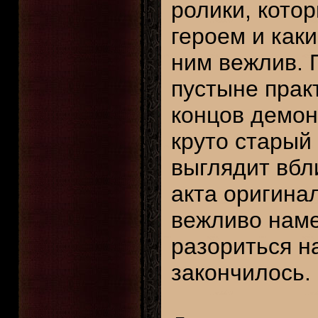
ролики, кото
героем и как
ним вежлив. 
пустыне практ
концов демонс
круто старый
выглядит вбл
акта оригина
вежливо наме
разориться на
закончилось.