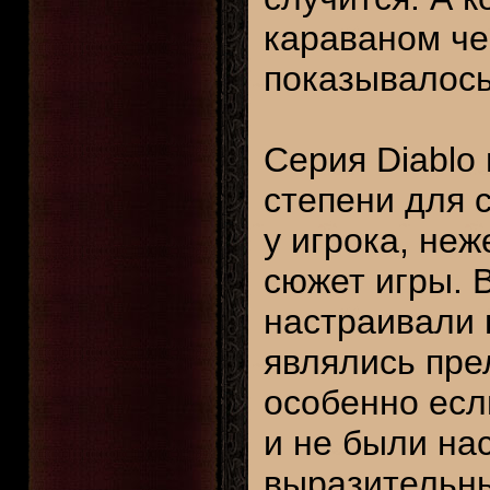
караваном че
показывалось
Серия Diablo
степени для 
у игрока, неж
сюжет игры. 
настраивали 
являлись пре
особенно есл
и не были на
выразительны