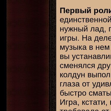
Первый рол
единственной
нужный лад, 
игры. На дел
музыка в нем
вы устанавлив
сменялся дру
колдун выпол
глаза от удив
быстро сматы
Игра, кстати,