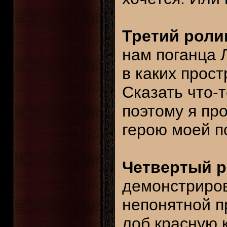
Третий роли
нам поганца Л
в каких прос
Сказать что-т
поэтому я пр
герою моей п
Четвертый р
демонстриров
непонятной п
лоб красную 