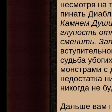
несмотря на 
пинать Диабл
Камнем Души
глупость отк
сменить. Зап
вступительно
судьба убоги
монстрами с д
недостатка ни
никогда не бу
Дальше вам п