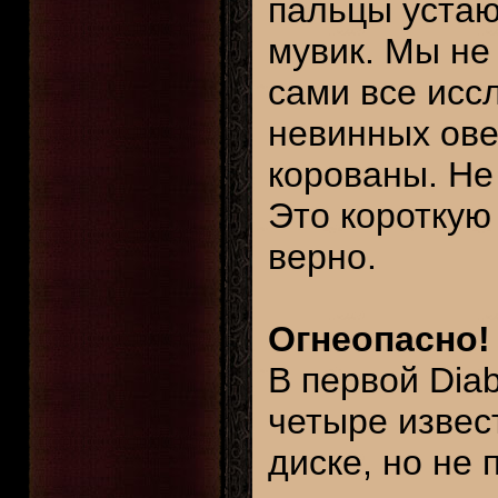
пальцы устаю
мувик. Мы не
сами все иссл
невинных ове
корованы. Не
Это короткую
верно.
Огнеопасно!
В первой Diab
четыре извес
диске, но не 