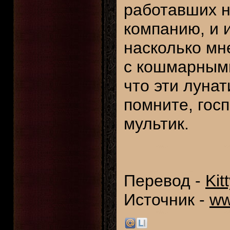
работавших на
компанию, и 
насколько мн
с кошмарными
что эти луна
помните, госп
мультик.
Перевод -
Kit
Источник -
ww