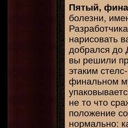
Пятый, фин
болезни, име
Разработчика
нарисовать в
добрался до 
вы решили пр
этаким стелс
финальном му
упаковываетс
не то что ср
положение со
нормально: к