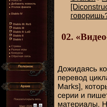
● Новости
●
Добавить новость
[Diconstruc
●
Уголок фаната
говоришь?
●
Diablo IV
Diablo III: RoS
Diablo III
Diablo II: LoD
02. «Виде
Diablo II
Diablo I
● Стримы
● Разные игры
● Конкурсы
● Обратная связь
Полезное
Дожидаясь ко
перевод цикл
Marks], кото
Архив
серии и пиш
Показать\скрыть весь
материалы. Н
Март 2026:
|