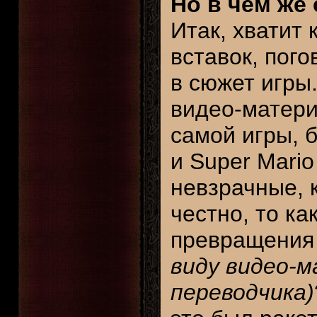
Но в чем же 
Итак, хватит 
вставок, пого
в сюжет игры.
видео-матери
самой игры, б
и Super Mario
невзрачные, к
честно, то к
превращения 
виду видео-м
переводчика)