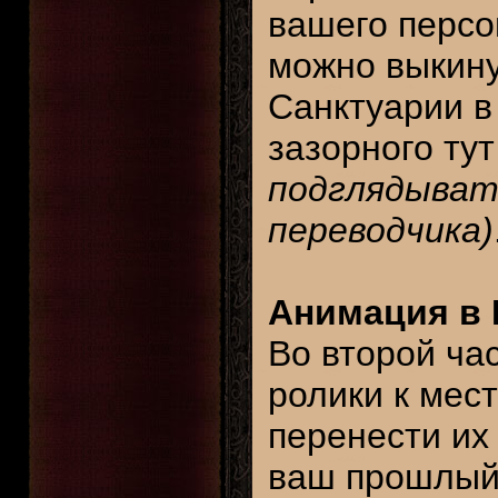
вашего персо
можно выкину
Санктуарии в
зазорного ту
подглядывать
переводчика)
Анимация в D
Во второй ча
ролики к мес
перенести их
ваш прошлый 