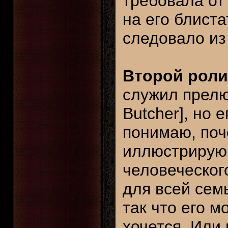
требовала от
на его блиста
следовало из
Второй роли
служил прелю
Butcher], но 
понимаю, поче
иллюстрирую
человеческог
для всей сем
так что его 
хочется. Или 