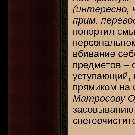
(интересно, 
прим. перево
попортил смы
персональном
вбивание себ
предметов – 
уступающий, 
прямиком на
Матросову О_
засовыванию 
снегоочистит