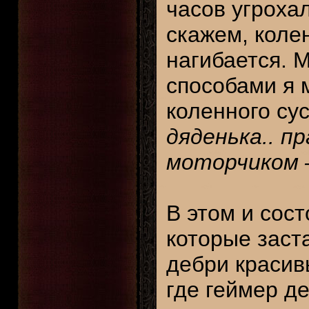
часов угроха
скажем, колен
нагибается. 
способами я 
коленного су
дяденька.. п
моторчиком –
В этом и сос
которые заст
дебри красив
где геймер де