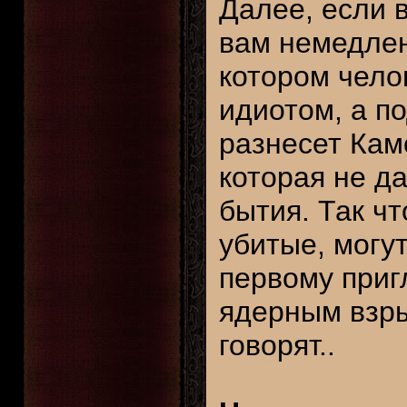
Далее, если в
вам немедлен
котором чело
идиотом, а п
разнесет Кам
которая не д
бытия. Так чт
убитые, могут
первому приг
ядерным взры
говорят..