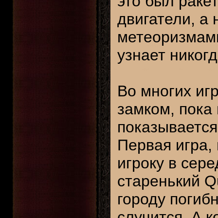
это был ракет
двигатели, а
метеоризмам
узнает никогд
Во многих иг
замком, пока 
показывается
Первая игра,
игроку в сер
старенький Qu
городу погибн
случится. А 