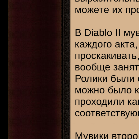
можете их про
В Diablo II 
каждого акта
проскакивать,
вообще занят
Ролики были 
можно было к
проходили ка
соответствую
Мувики второ