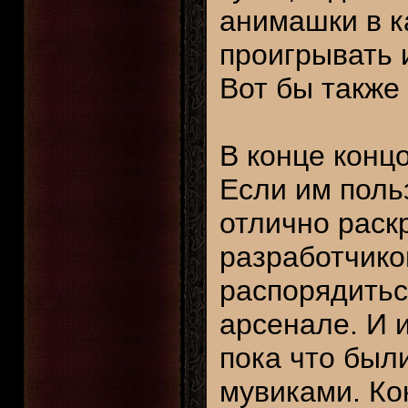
анимашки в к
проигрывать и
Вот бы также
В конце концо
Если им поль
отлично раскр
разработчиков
распорядитьс
арсенале. И и
пока что был
мувиками. Ко