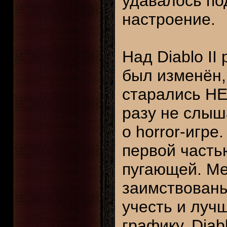
удавалось по
настроение.
Над Diablo II
был изменён,
старались НЕ
разу не слыша
о horror-игре
первой часть
пугающей. Ме
заимствованы
учесть и луч
графику, Diab