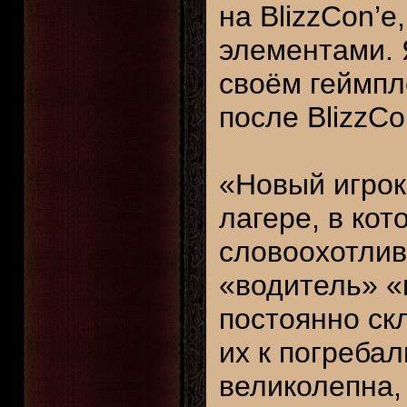
на BlizzCon’е
элементами. 
своём геймпл
после BlizzCo
«Новый игрок
лагере, в ко
словоохотлив
«водитель» «
постоянно ск
их к погреба
великолепна,