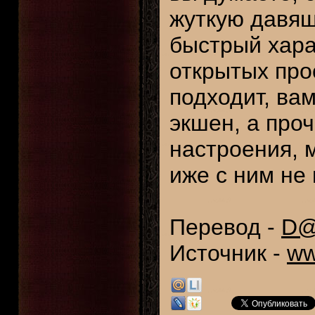
жуткую давящ
быстрый хара
открытых про
подходит, ва
экшен, а про
настроения, 
иже с ним не
Перевод -
D
Источник -
ww