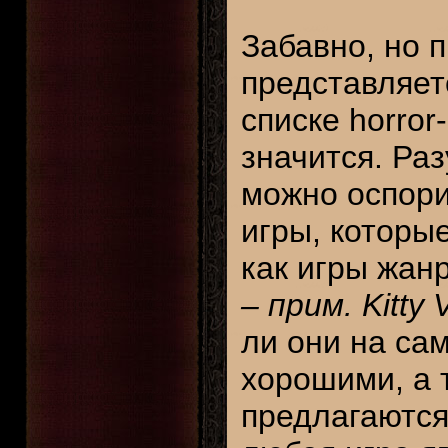
Забавно, но п
представляетс
списке horro
значится. Ра
можно оспори
игры, которы
как игры жанр
– прим. Kitty
ли они на са
хорошими, а т
предлагаются