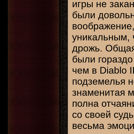
игры не зака
были довольн
воображение,
уникальным, 
дрожь. Общая
были гораздо
чем в Diablo 
подземелья н
знаменитая м
полна отчаян
со своей суд
весьма эмоци