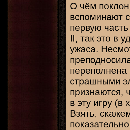
О чём поклонн
вспоминают с
первую часть
II, так это в
ужаса. Несмот
преподносила
переполнена
страшными эл
признаются, 
в эту игру (в
Взять, скажем
показательно