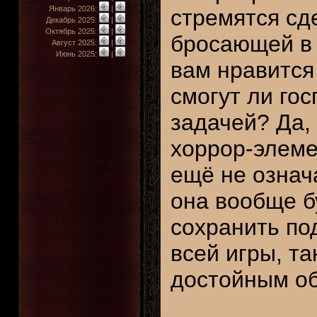
Январь 2026:
|
стремятся сд
Декабрь 2025:
|
Октябрь 2025:
|
бросающей в 
Август 2025:
|
Июнь 2025:
|
вам нравится
смогут ли го
задачей? Да,
хоррор-элемен
ещё не означа
она вообще б
сохранить по
всей игры, та
достойным о