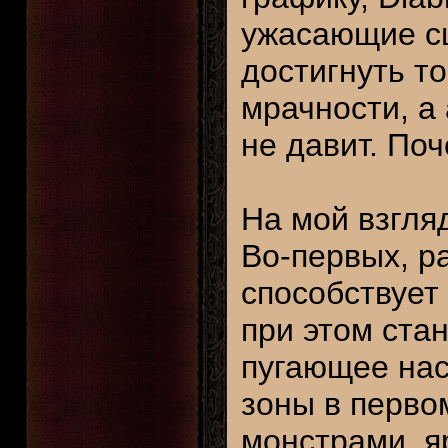
ужасающие сц
достигнуть т
мрачности, а
не давит. По
На мой взгля
Во-первых, р
способствует
при этом ста
пугающее нас
зоны в перво
монстрами, я