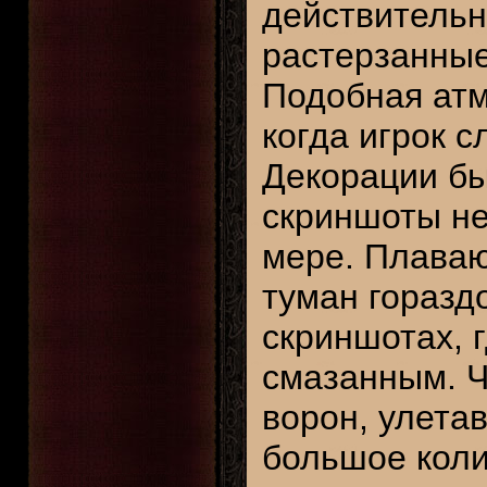
действительн
растерзанные
Подобная атм
когда игрок 
Декорации б
скриншоты не
мере. Плава
туман горазд
скриншотах, 
смазанным. Ч
ворон, улета
большое коли