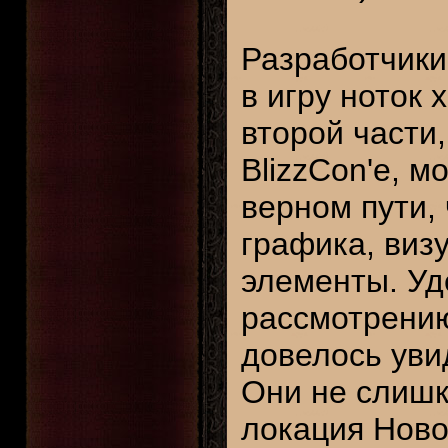
Разработчики 
в игру ноток
второй части,
BlizzCon'е, м
верном пути,
графика, виз
элементы. Уд
рассмотрению 
довелось уви
Они не слишк
локация Ново