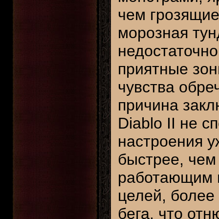
чем грозящие
морозная тун
недостаточн
приятные зон
чувства обре
причина закл
Diablo II не
настроения уж
быстрее, чем 
работающим н
целей, более
бега, что отн