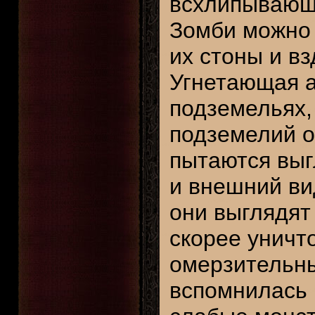
всхлипывающи
Зомби можно 
их стоны и в
Угнетающая а
подземельях,
подземелий о
пытаются выг
и внешний ви
они выглядят
скорее уничт
омерзительны
вспомнилась 