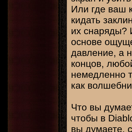
Или где ваш 
кидать закли
их снаряды? 
основе ощуще
давление, а 
концов, любой
немедленно т
как волшебниц
Что вы думае
чтобы в Diabl
вы думаете, с