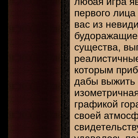
любая игра я
первого лица
вас из невид
будоражащие
существа, вы
реалистичные
которым приб
дабы выжить 
изометричная
графикой гор
своей атмосф
свидетельству