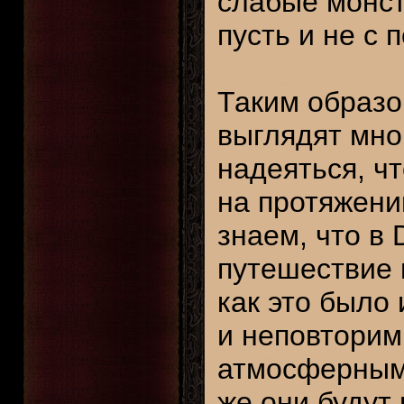
слабые монс
пусть и не с
Таким образо
выглядят мно
надеяться, ч
на протяжени
знаем, что в D
путешествие 
как это было 
и неповторим
атмосферными
же они будут