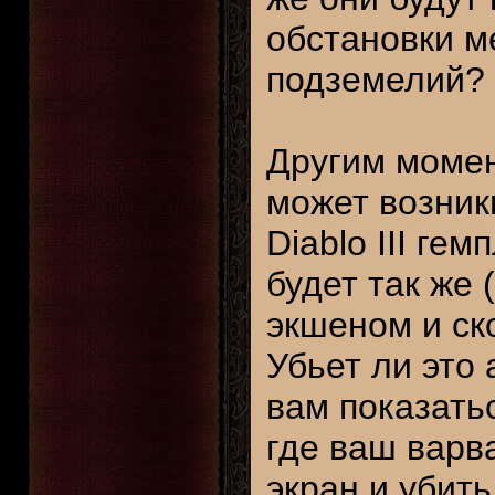
обстановки 
подземелий? 
Другим момен
может возник
Diablo III г
будет так же
экшеном и ско
Убьет ли это
вам показать
где ваш варв
экран и убит