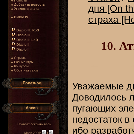
● Новости
●
Добавить новость
дня [On t
●
Уголок фаната
страха [Ho
●
Diablo IV
Diablo III: RoS
Diablo III
Diablo II: LoD
10. А
Diablo II
Diablo I
● Стримы
● Разные игры
● Конкурсы
● Обратная связь
Полезное
Уважаемые дь
Доводилось л
пугающих эле
Архив
недостаток в 
Показать\скрыть весь
ибо разработч
Март 2026:
|