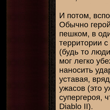
И потом, всп
Обычно герой
пешком, в од
территории с
(будь то люди
мог легко убе
наносить уда
уставая, вря
ужасов (это 
супергероя, ч
Diablo II).