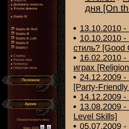
● Новости
●
Добавить новость
дня [On t
●
Уголок фаната
●
Diablo IV
13.10.2010 - 
Diablo III: RoS
Diablo III
10.10.2010 
Diablo II: LoD
Diablo II
стиль? [Good G
Diablo I
16.02.2010 
● Стримы
● Разные игры
● Конкурсы
играх [Religio
● Обратная связь
24.12.2009 
Полезное
[Party-Friendly 
14.12.2009 -
Архив
13.08.2009 
Level Skills]
Показать\скрыть весь
05.07.2009 - 
Март 2026:
|