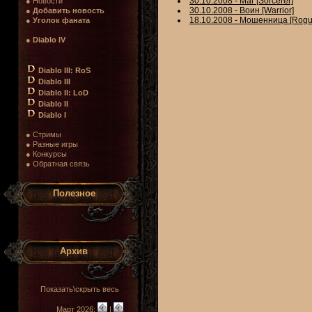
30.10.2008 - Маг [Sorcerer]
● Новости
30.10.2008 - Воин [Warrior]
●
Добавить новость
18.10.2008 - Мошенница [Rogu
●
Уголок фаната
●
Diablo IV
Diablo III: RoS
Diablo III
Diablo II: LoD
Diablo II
Diablo I
● Стримы
● Разные игры
● Конкурсы
● Обратная связь
Полезное
Архив
Показать\скрыть весь
Март 2026:
|