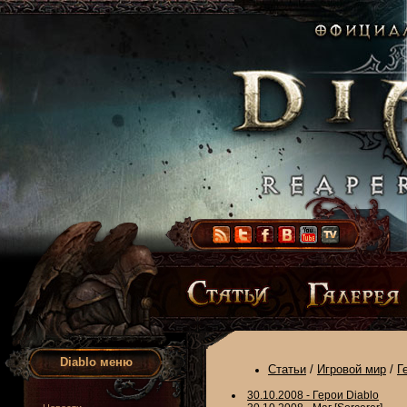
Diablo меню
Статьи
/
Игровой мир
/
Г
30.10.2008 - Герои Diablo