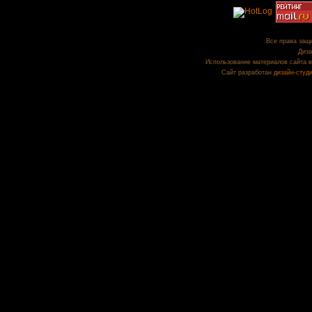
Все права защи
Диза
Использование материалов сайта в
Сайт разработан
дизайн-студ